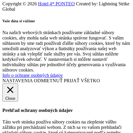
Copyright © 2026
Hotel 4* PONTEO
Created by: Lightning Strike
Global
Vaše dáta si vážime
Na našich webových stránkach používame základné súbory
cookies, aby mohla naša web stránka správne fungovať. S vašim
súhlasom by sme radi používali ďalšie súbory cookies, ktoré by nám
umožnili analyzovať výkon a štatistiky používania našej web
stránky a tak vylepšiť naše služby pre vás. Svoj súhlas môžete
kedykoľvek odvolať. V nastaveniach si môžete nastaviť
individuálny súhlas pre jednotlivé účely generovania a využívania
súborov cookies.
Info o ochrane osobných údajov
NASTAVENIA
ODMIETNUŤ
PRIJAŤ VŠETKO
Close
Prehľad ochrany osobných údajov
Táto web stránka používa súbory cookies na zlepšenie vášho
zážitku pri prechádzaní webom. Z nich sa vo vašom prehliadači
ukladajú súbory cookie, ktoré sú kategorizované podľa potreby,