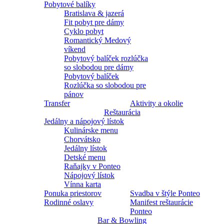
Pobytové balíky
Bratislava & jazerá
Fit pobyt pre dámy
Cyklo pobyt
Romantický Medový
víkend
Pobytový balíček rozlúčka
so slobodou pre dámy
Pobytový balíček
Rozlúčka so slobodou pre
pánov
Transfer
Aktivity a okolie
Reštaurácia
Jedálny a nápojový lístok
Kulinárske menu
Chorvátsko
Jedálny lístok
Detské menu
Raňajky v Ponteo
Nápojový lístok
Vínna karta
Ponuka priestorov
Svadba v štýle Ponteo
Rodinné oslavy
Manifest reštaurácie
Ponteo
Bar & Bowling