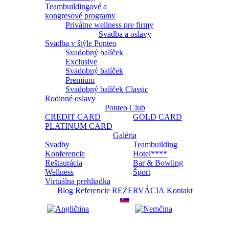
Teambuildingové a
kongresové programy
Privátne wellness pre firmy
Svadba a oslavy
Svadba v štýle Ponteo
Svadobný balíček
Exclusive
Svadobný balíček
Premium
Svadobný balíček Classic
Rodinné oslavy
Ponteo Club
CREDIT CARD
GOLD CARD
PLATINUM CARD
Galéria
Svadby
Teambuilding
Konferencie
Hotel****
Reštaurácia
Bar & Bowling
Wellness
Šport
Virtuálna prehliadka
Blog
Referencie
REZERVÁCIA
Kontakt