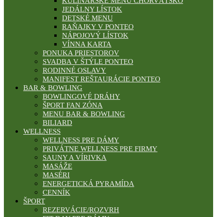
KULINÁRSKE MENU CHORVÁTSKO
JEDÁLNY LÍSTOK
DETSKÉ MENU
RAŇAJKY V PONTEO
NÁPOJOVÝ LÍSTOK
VÍNNA KARTA
PONUKA PRIESTOROV
SVADBA V ŠTÝLE PONTEO
RODINNÉ OSLAVY
MANIFEST REŠTAURÁCIE PONTEO
BAR & BOWLING
BOWLINGOVÉ DRÁHY
ŠPORT FAN ZÓNA
MENU BAR & BOWLING
BILIARD
WELLNESS
WELLNESS PRE DÁMY
PRIVÁTNE WELLNESS PRE FIRMY
SAUNY A VÍRIVKA
MASÁŽE
MASÉRI
ENERGETICKÁ PYRAMÍDA
CENNÍK
ŠPORT
REZERVÁCIE/ROZVRH