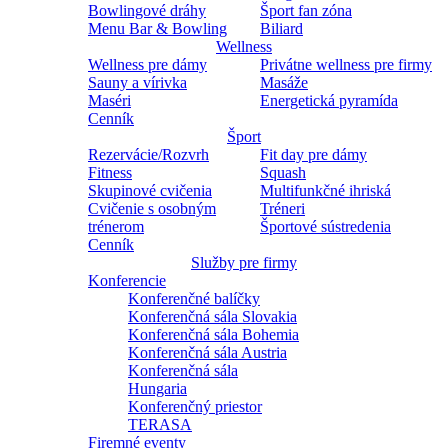
Bowlingové dráhy
Šport fan zóna
Menu Bar & Bowling
Biliard
Wellness
Wellness pre dámy
Privátne wellness pre firmy
Sauny a vírivka
Masáže
Maséri
Energetická pyramída
Cenník
Šport
Rezervácie/Rozvrh
Fit day pre dámy
Fitness
Squash
Skupinové cvičenia
Multifunkčné ihriská
Cvičenie s osobným
Tréneri
trénerom
Športové sústredenia
Cenník
Služby pre firmy
Konferencie
Konferenčné balíčky
Konferenčná sála Slovakia
Konferenčná sála Bohemia
Konferenčná sála Austria
Konferenčná sála
Hungaria
Konferenčný priestor
TERASA
Firemné eventy