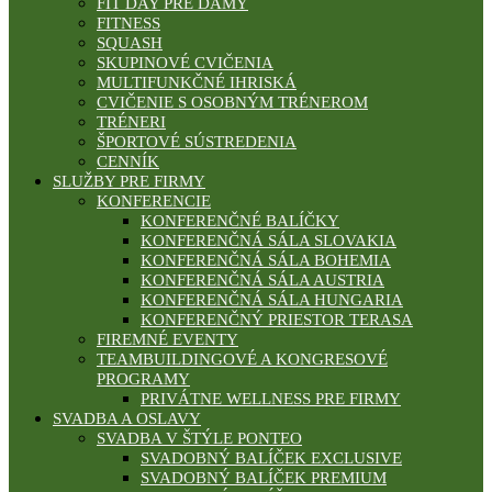
FIT DAY PRE DÁMY
FITNESS
SQUASH
SKUPINOVÉ CVIČENIA
MULTIFUNKČNÉ IHRISKÁ
CVIČENIE S OSOBNÝM TRÉNEROM
TRÉNERI
ŠPORTOVÉ SÚSTREDENIA
CENNÍK
SLUŽBY PRE FIRMY
KONFERENCIE
KONFERENČNÉ BALÍČKY
KONFERENČNÁ SÁLA SLOVAKIA
KONFERENČNÁ SÁLA BOHEMIA
KONFERENČNÁ SÁLA AUSTRIA
KONFERENČNÁ SÁLA HUNGARIA
KONFERENČNÝ PRIESTOR TERASA
FIREMNÉ EVENTY
TEAMBUILDINGOVÉ A KONGRESOVÉ
PROGRAMY
PRIVÁTNE WELLNESS PRE FIRMY
SVADBA A OSLAVY
SVADBA V ŠTÝLE PONTEO
SVADOBNÝ BALÍČEK EXCLUSIVE
SVADOBNÝ BALÍČEK PREMIUM