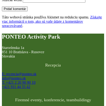
Táto webová stránka používa Akismet na redukciu spamu.
Získajte
viac informácií o tom, ako sú vaše údaje z komentárov
spracovávané
.
PONTEO Activity Park
Starorímska 1a
851 10 Bratislava - Rusovce
Slovakia
Recepcia
E: recepcia@ponteo.sk
info@ponteo.sk
T: +421 2 20 90 90 10
+421 911 44 55 42
Firemné eventy, konferencie, teambuildingy