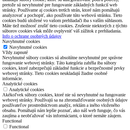
pretože sú nevyhnutné pre fungovanie základných funkcií web
stránky. Používame aj cookies tretích strán, ktoré nám pomáhajú
analyzovať a pochopiť, ako používate túto webovú stránku. Tieto
cookies budú uložené vo vašom prehliadači iba s vaším súhlasom.
Máte tiež možnosť zrušiť tieto cookies. Zrušenie niektorých z týchto
súborov cookies však môže ovplyvniť váš zážitok z prehliadania.
Info o ochrane osobných údajov
Navyhnutné cookies
Navyhnutné cookies
Vždy zapnuté
Nevyhnutné súbory cookies sú absolútne nevyhnutné pre správne
fungovanie webovej stránky. Táto kategória zahŕňa iba súbory
cookies, ktoré zabezpečujú základné funkcie a bezpečnostné prvky
webovej stránky. Tieto cookies neukladajú žiadne osobné
informácie.
Analytické cookies
Analytické cookies
Akékoľvek súbory cookies, ktoré nie sú nevyhnutné na fungovanie
webovej stránky. Používajú sa na zhromažďovanie osobných údajov
používateľov prostredníctvom analýz, reklám a iného vloženého
obsahu. Pomáhajú nám lepšie poznať, ako náš web funguje, čo vás
zaujíma a neobťažovať vás informáciami, o ktoré nemáte záujem.
Functional
Functional