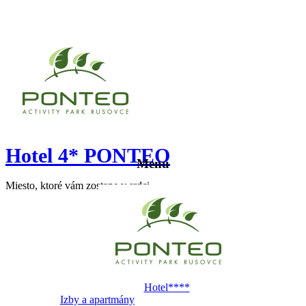
Hotel 4* PONTEO
Menu
Miesto, ktoré vám zostane v srdci
Hotel****
Izby a apartmány