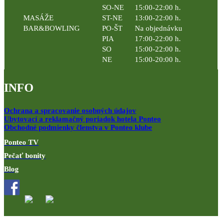
SO-NE
15:00-22:00 h.
MASÁŽE
ST-NE
13:00-22:00 h.
BAR&BOWLING
PO-ŠT
Na objednávku
PIA
17:00-22:00 h.
SO
15:00-22:00 h.
NE
15:00-20:00 h.
INFO
Ochrana a spracovanie osobných údajov
Ubytovací a reklamačný poriadok hotela Ponteo
Obchodné podmienky členstva v Ponteo klube
Ponteo TV
Pečať bonity
Blog