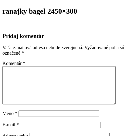
ranajky bagel 2450×300
Pridaj komentár
Vaša e-mailová adresa nebude zverejnená.
Vyžadované polia sú
označené
*
Komentár
*
Meno
*
E-mail
*
Adresa webu