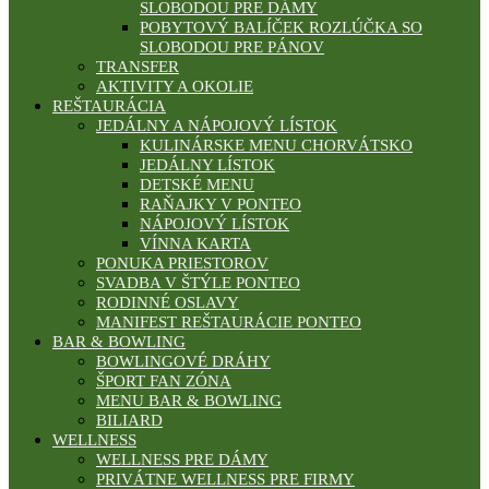
SLOBODOU PRE DÁMY
POBYTOVÝ BALÍČEK ROZLÚČKA SO
SLOBODOU PRE PÁNOV
TRANSFER
AKTIVITY A OKOLIE
REŠTAURÁCIA
JEDÁLNY A NÁPOJOVÝ LÍSTOK
KULINÁRSKE MENU CHORVÁTSKO
JEDÁLNY LÍSTOK
DETSKÉ MENU
RAŇAJKY V PONTEO
NÁPOJOVÝ LÍSTOK
VÍNNA KARTA
PONUKA PRIESTOROV
SVADBA V ŠTÝLE PONTEO
RODINNÉ OSLAVY
MANIFEST REŠTAURÁCIE PONTEO
BAR & BOWLING
BOWLINGOVÉ DRÁHY
ŠPORT FAN ZÓNA
MENU BAR & BOWLING
BILIARD
WELLNESS
WELLNESS PRE DÁMY
PRIVÁTNE WELLNESS PRE FIRMY