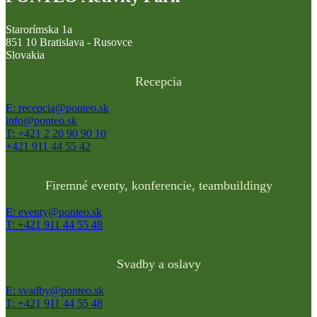
Starorímska 1a
851 10 Bratislava - Rusovce
Slovakia
Recepcia
E: recepcia@ponteo.sk
info@ponteo.sk
T: +421 2 20 90 90 10
+421 911 44 55 42
Firemné eventy, konferencie, teambuildingy
E: eventy@ponteo.sk
T: +421 911 44 55 48
Svadby a oslavy
E: svadby@ponteo.sk
T: +421 911 44 55 48