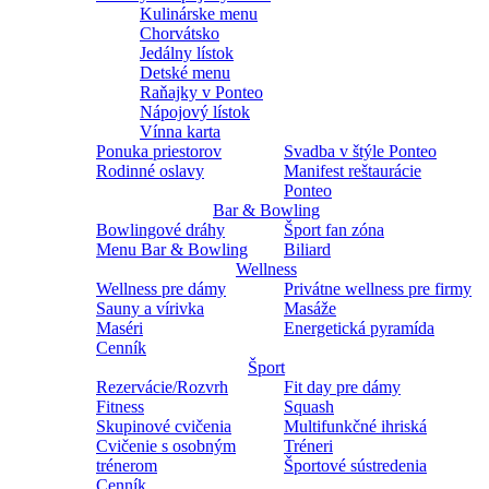
Kulinárske menu
Chorvátsko
Jedálny lístok
Detské menu
Raňajky v Ponteo
Nápojový lístok
Vínna karta
Ponuka priestorov
Svadba v štýle Ponteo
Rodinné oslavy
Manifest reštaurácie
Ponteo
Bar & Bowling
Bowlingové dráhy
Šport fan zóna
Menu Bar & Bowling
Biliard
Wellness
Wellness pre dámy
Privátne wellness pre firmy
Sauny a vírivka
Masáže
Maséri
Energetická pyramída
Cenník
Šport
Rezervácie/Rozvrh
Fit day pre dámy
Fitness
Squash
Skupinové cvičenia
Multifunkčné ihriská
Cvičenie s osobným
Tréneri
trénerom
Športové sústredenia
Cenník