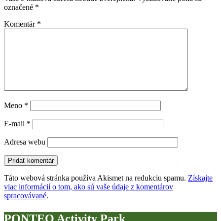
označené
*
Komentár
*
Meno
*
E-mail
*
Adresa webu
Táto webová stránka používa Akismet na redukciu spamu.
Získajte
viac informácií o tom, ako sú vaše údaje z komentárov
spracovávané
.
PONTEO Activity Park