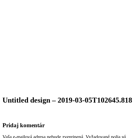
Untitled design – 2019-03-05T102645.818
Pridaj komentár
Vaša e-mailová adresa nebude zverejnená.
Vyžadované polia sú