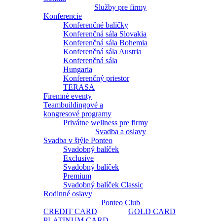
Služby pre firmy
Konferencie
Konferenčné balíčky
Konferenčná sála Slovakia
Konferenčná sála Bohemia
Konferenčná sála Austria
Konferenčná sála
Hungaria
Konferenčný priestor
TERASA
Firemné eventy
Teambuildingové a
kongresové programy
Privátne wellness pre firmy
Svadba a oslavy
Svadba v štýle Ponteo
Svadobný balíček
Exclusive
Svadobný balíček
Premium
Svadobný balíček Classic
Rodinné oslavy
Ponteo Club
CREDIT CARD
GOLD CARD
PLATINUM CARD