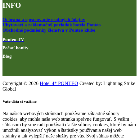
INFO
Ochrana a spracovanie osobných údajov
Ubytovací a reklamačný poriadok hotela Ponteo
Obchodné podmienky členstva v Ponteo klube
Ponteo TV
Pečať bonity
Blog
Copyright © 2026
Hotel 4* PONTEO
Created by: Lightning Strike
Global
Vaše dáta si vážime
Na našich webových stránkach používame základné súbory
cookies, aby mohla naša web stránka správne fungovať. S vašim
súhlasom by sme radi používali ďalšie súbory cookies, ktoré by nám
umožnili analyzovať výkon a štatistiky používania našej web
stránky a tak vylepšiť naše služby pre vás. Svoj súhlas môžete