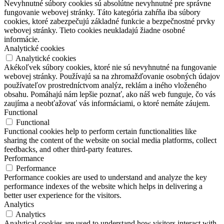
Nevyhnutné súbory cookies sú absolútne nevyhnutné pre správne
fungovanie webovej stránky. Táto kategória zahŕňa iba súbory
cookies, ktoré zabezpečujú základné funkcie a bezpečnostné prvky
webovej stránky. Tieto cookies neukladajú žiadne osobné
informácie.
Analytické cookies
Analytické cookies
Akékoľvek súbory cookies, ktoré nie sú nevyhnutné na fungovanie
webovej stránky. Používajú sa na zhromažďovanie osobných údajov
používateľov prostredníctvom analýz, reklám a iného vloženého
obsahu. Pomáhajú nám lepšie poznať, ako náš web funguje, čo vás
zaujíma a neobťažovať vás informáciami, o ktoré nemáte záujem.
Functional
Functional
Functional cookies help to perform certain functionalities like
sharing the content of the website on social media platforms, collect
feedbacks, and other third-party features.
Performance
Performance
Performance cookies are used to understand and analyze the key
performance indexes of the website which helps in delivering a
better user experience for the visitors.
Analytics
Analytics
Analytical cookies are used to understand how visitors interact with