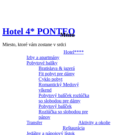
Hotel 4* PONTEO
Menu
Miesto, ktoré vám zostane v srdci
Hotel****
Izby a apartmány
Pobytové balíky
Bratislava & jazerá
Fit pobyt pre dámy
Cyklo pobyt
Romantický Medový
víkend
Pobytový balíček rozlúčka
so slobodou pre dámy
Pobytový balíček
Rozlúčka so slobodou pre
pánov
Transfer
Aktivity a okolie
Reštaurácia
Jedálny a nápojový lístok