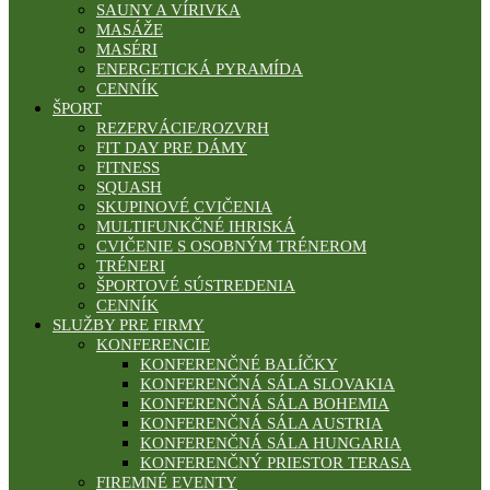
SAUNY A VÍRIVKA
MASÁŽE
MASÉRI
ENERGETICKÁ PYRAMÍDA
CENNÍK
ŠPORT
REZERVÁCIE/ROZVRH
FIT DAY PRE DÁMY
FITNESS
SQUASH
SKUPINOVÉ CVIČENIA
MULTIFUNKČNÉ IHRISKÁ
CVIČENIE S OSOBNÝM TRÉNEROM
TRÉNERI
ŠPORTOVÉ SÚSTREDENIA
CENNÍK
SLUŽBY PRE FIRMY
KONFERENCIE
KONFERENČNÉ BALÍČKY
KONFERENČNÁ SÁLA SLOVAKIA
KONFERENČNÁ SÁLA BOHEMIA
KONFERENČNÁ SÁLA AUSTRIA
KONFERENČNÁ SÁLA HUNGARIA
KONFERENČNÝ PRIESTOR TERASA
FIREMNÉ EVENTY