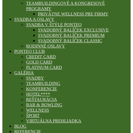
TEAMBUILDINGOVÉ A KONGRESOVÉ
PROGRAMY
PRIVÁTNE WELLNESS PRE FIRMY
SVADBA A OSLAVY
SVADBA V ŠTÝLE PONTEO
SVADOBNÝ BALÍČEK EXCLUSIVE
SVADOBNÝ BALÍČEK PREMIUM
SVADOBNÝ BALÍČEK CLASSIC
RODINNÉ OSLAVY
PONTEO CLUB
CREDIT CARD
GOLD CARD
PLATINUM CARD
GALÉRIA
SVADBY
TEAMBUILDING
KONFERENCIE
HOTEL****
REŠTAURÁCIA
BAR & BOWLING
WELLNESS
ŠPORT
VIRTUÁLNA PREHLIADKA
BLOG
REFERENCIE