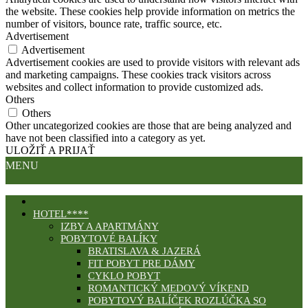
the website. These cookies help provide information on metrics the
number of visitors, bounce rate, traffic source, etc.
Advertisement
Advertisement
Advertisement cookies are used to provide visitors with relevant ads
and marketing campaigns. These cookies track visitors across
websites and collect information to provide customized ads.
Others
Others
Other uncategorized cookies are those that are being analyzed and
have not been classified into a category as yet.
ULOŽIŤ A PRIJAŤ
MENU
HOTEL****
IZBY A APARTMÁNY
POBYTOVÉ BALÍKY
BRATISLAVA & JAZERÁ
FIT POBYT PRE DÁMY
CYKLO POBYT
ROMANTICKÝ MEDOVÝ VÍKEND
POBYTOVÝ BALÍČEK ROZLÚČKA SO