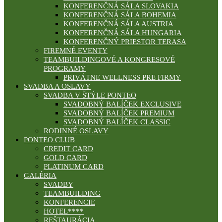
KONFERENČNÁ SÁLA SLOVAKIA
KONFERENČNÁ SÁLA BOHEMIA
KONFERENČNÁ SÁLA AUSTRIA
KONFERENČNÁ SÁLA HUNGARIA
KONFERENČNÝ PRIESTOR TERASA
FIREMNÉ EVENTY
TEAMBUILDINGOVÉ A KONGRESOVÉ
PROGRAMY
PRIVÁTNE WELLNESS PRE FIRMY
SVADBA A OSLAVY
SVADBA V ŠTÝLE PONTEO
SVADOBNÝ BALÍČEK EXCLUSIVE
SVADOBNÝ BALÍČEK PREMIUM
SVADOBNÝ BALÍČEK CLASSIC
RODINNÉ OSLAVY
PONTEO CLUB
CREDIT CARD
GOLD CARD
PLATINUM CARD
GALÉRIA
SVADBY
TEAMBUILDING
KONFERENCIE
HOTEL****
REŠTAURÁCIA