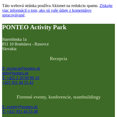
Táto webová stránka používa Akismet na redukciu spamu.
Získajte
viac informácií o tom, ako sú vaše údaje z komentárov
spracovávané
.
PONTEO Activity Park
Starorímska 1a
851 10 Bratislava - Rusovce
Slovakia
Recepcia
E: recepcia@ponteo.sk
info@ponteo.sk
T: +421 2 20 90 90 10
+421 911 44 55 42
Firemné eventy, konferencie, teambuildingy
E: eventy@ponteo.sk
T: +421 911 44 55 48