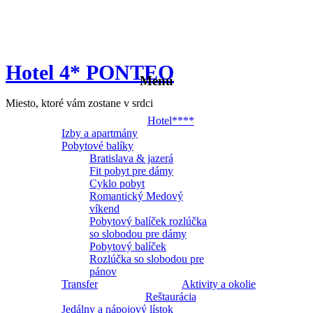
Hotel 4* PONTEO
Menu
Miesto, ktoré vám zostane v srdci
Hotel****
Izby a apartmány
Pobytové balíky
Bratislava & jazerá
Fit pobyt pre dámy
Cyklo pobyt
Romantický Medový
víkend
Pobytový balíček rozlúčka
so slobodou pre dámy
Pobytový balíček
Rozlúčka so slobodou pre
pánov
Transfer
Aktivity a okolie
Reštaurácia
Jedálny a nápojový lístok