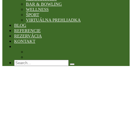
BAR & BOWLING
WELLNESS
ŠPORT
VIRTUÁLNA PREHLIADKA
BLOG
REFERENCIE
REZERVÁCIA
KONTAKT