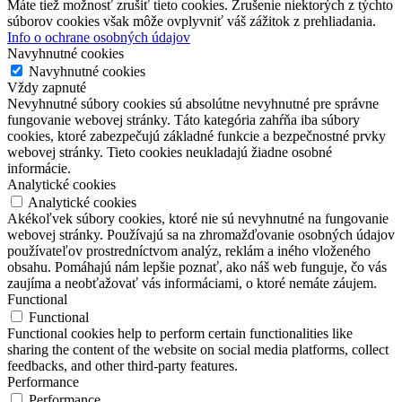
Máte tiež možnosť zrušiť tieto cookies. Zrušenie niektorých z týchto
súborov cookies však môže ovplyvniť váš zážitok z prehliadania.
Info o ochrane osobných údajov
Navyhnutné cookies
Navyhnutné cookies
Vždy zapnuté
Nevyhnutné súbory cookies sú absolútne nevyhnutné pre správne
fungovanie webovej stránky. Táto kategória zahŕňa iba súbory
cookies, ktoré zabezpečujú základné funkcie a bezpečnostné prvky
webovej stránky. Tieto cookies neukladajú žiadne osobné
informácie.
Analytické cookies
Analytické cookies
Akékoľvek súbory cookies, ktoré nie sú nevyhnutné na fungovanie
webovej stránky. Používajú sa na zhromažďovanie osobných údajov
používateľov prostredníctvom analýz, reklám a iného vloženého
obsahu. Pomáhajú nám lepšie poznať, ako náš web funguje, čo vás
zaujíma a neobťažovať vás informáciami, o ktoré nemáte záujem.
Functional
Functional
Functional cookies help to perform certain functionalities like
sharing the content of the website on social media platforms, collect
feedbacks, and other third-party features.
Performance
Performance