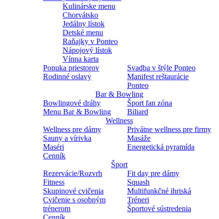
Kulinárske menu
Chorvátsko
Jedálny lístok
Detské menu
Raňajky v Ponteo
Nápojový lístok
Vínna karta
Ponuka priestorov
Svadba v štýle Ponteo
Rodinné oslavy
Manifest reštaurácie
Ponteo
Bar & Bowling
Bowlingové dráhy
Šport fan zóna
Menu Bar & Bowling
Biliard
Wellness
Wellness pre dámy
Privátne wellness pre firmy
Sauny a vírivka
Masáže
Maséri
Energetická pyramída
Cenník
Šport
Rezervácie/Rozvrh
Fit day pre dámy
Fitness
Squash
Skupinové cvičenia
Multifunkčné ihriská
Cvičenie s osobným
Tréneri
trénerom
Športové sústredenia
Cenník