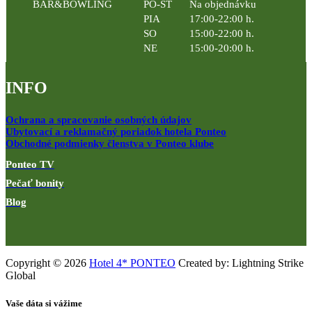
BAR&BOWLING
PO-ŠT
Na objednávku
PIA
17:00-22:00 h.
SO
15:00-22:00 h.
NE
15:00-20:00 h.
INFO
Ochrana a spracovanie osobných údajov
Ubytovací a reklamačný poriadok hotela Ponteo
Obchodné podmienky členstva v Ponteo klube
Ponteo TV
Pečať bonity
Blog
Copyright © 2026
Hotel 4* PONTEO
Created by: Lightning Strike
Global
Vaše dáta si vážime