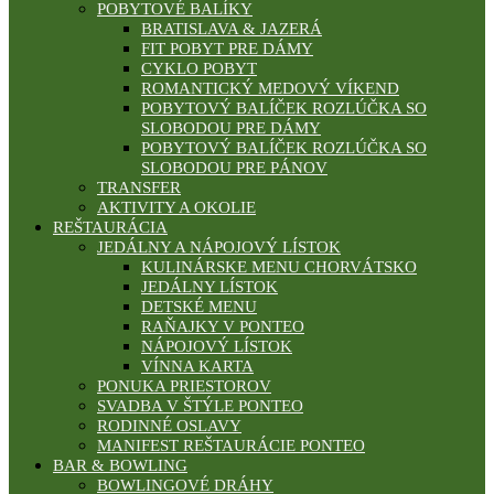
POBYTOVÉ BALÍKY
BRATISLAVA & JAZERÁ
FIT POBYT PRE DÁMY
CYKLO POBYT
ROMANTICKÝ MEDOVÝ VÍKEND
POBYTOVÝ BALÍČEK ROZLÚČKA SO
SLOBODOU PRE DÁMY
POBYTOVÝ BALÍČEK ROZLÚČKA SO
SLOBODOU PRE PÁNOV
TRANSFER
AKTIVITY A OKOLIE
REŠTAURÁCIA
JEDÁLNY A NÁPOJOVÝ LÍSTOK
KULINÁRSKE MENU CHORVÁTSKO
JEDÁLNY LÍSTOK
DETSKÉ MENU
RAŇAJKY V PONTEO
NÁPOJOVÝ LÍSTOK
VÍNNA KARTA
PONUKA PRIESTOROV
SVADBA V ŠTÝLE PONTEO
RODINNÉ OSLAVY
MANIFEST REŠTAURÁCIE PONTEO
BAR & BOWLING
BOWLINGOVÉ DRÁHY