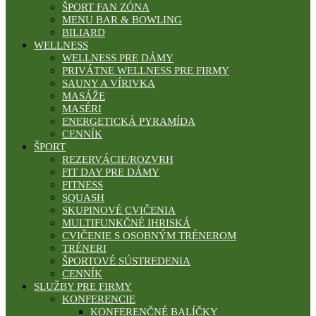
ŠPORT FAN ZÓNA
MENU BAR & BOWLING
BILIARD
WELLNESS
WELLNESS PRE DÁMY
PRIVÁTNE WELLNESS PRE FIRMY
SAUNY A VÍRIVKA
MASÁŽE
MASÉRI
ENERGETICKÁ PYRAMÍDA
CENNÍK
ŠPORT
REZERVÁCIE/ROZVRH
FIT DAY PRE DÁMY
FITNESS
SQUASH
SKUPINOVÉ CVIČENIA
MULTIFUNKČNÉ IHRISKÁ
CVIČENIE S OSOBNÝM TRÉNEROM
TRÉNERI
ŠPORTOVÉ SÚSTREDENIA
CENNÍK
SLUŽBY PRE FIRMY
KONFERENCIE
KONFERENČNÉ BALÍČKY