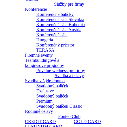
Služby pre firmy
Konferencie
Konferenčné balíčky
Konferenčná sála Slovakia
Konferenčná sála Bohemia
Konferenčná sála Austria
Konferenčná sála
Hungaria
Konferenčný priestor
TERASA
Firemné eventy
Teambuildingové a
kongresové programy
Privátne wellness pre firmy
Svadba a oslavy
Svadba v štýle Ponteo
Svadobný balíček
Exclusive
Svadobný balíček
Premium
Svadobný balíček Classic
Rodinné oslavy
Ponteo Club
CREDIT CARD
GOLD CARD
PLATINUM CARD