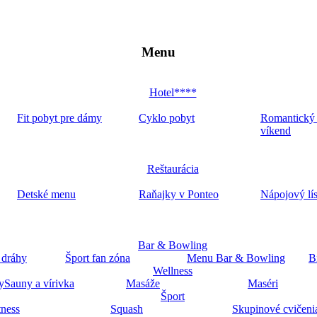
Menu
Hotel****
Fit pobyt pre dámy
Cyklo pobyt
Romantický
víkend
Reštaurácia
Detské menu
Raňajky v Ponteo
Nápojový lí
Bar & Bowling
 dráhy
Šport fan zóna
Menu Bar & Bowling
B
Wellness
y
Sauny a vírivka
Masáže
Maséri
Šport
tness
Squash
Skupinové cvičeni