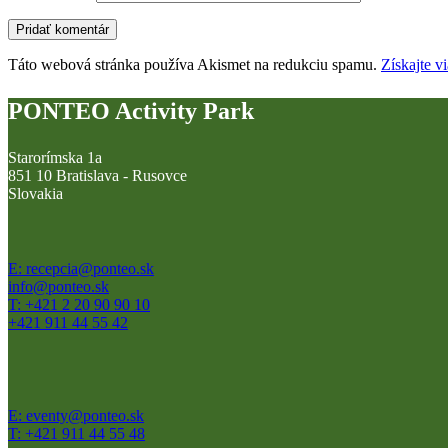
Táto webová stránka používa Akismet na redukciu spamu.
Získajte v
PONTEO Activity Park
Starorímska 1a
851 10 Bratislava - Rusovce
Slovakia
E: recepcia@ponteo.sk
info@ponteo.sk
T: +421 2 20 90 90 10
+421 911 44 55 42
E: eventy@ponteo.sk
T: +421 911 44 55 48