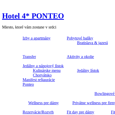
Hotel 4* PONTEO
Miesto, ktoré vám zostane v srdci
Izby a apartmány
Pobytové balíky
Bratislava & jazerá
Transfer
Aktivity a okolie
Jedálny a nápojový lístok
Kulinárske menu
Jedálny lístok
Chorvátsko
Manifest reštaurácie
Ponteo
Bowlingové
Wellness pre dámy
Privátne wellness pre firm
Rezervácie/Rozvrh
Fit day pre dámy
Fi