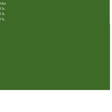
ávku
0 h.
0 h.
0 h.