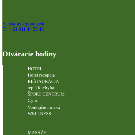
E: svadby@ponteo.sk
T: +421 911 44 55 48
Otváracie hodiny
HOTEL
Hotel recepcia
REŠTAURÁCIA
teplá kuchyňa
ŠPORT CENTRUM
Gym
Vonkajšie ihriská
WELLNESS
MASÁŽE