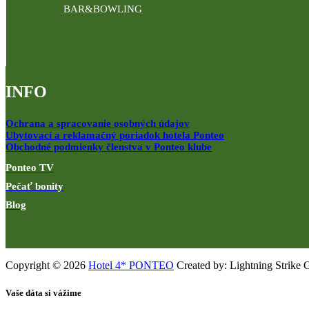
BAR&BOWLING
INFO
Ochrana a spracovanie osobných údajov
Ubytovací a reklamačný poriadok hotela Ponteo
Obchodné podmienky členstva v Ponteo klube
Ponteo TV
Pečať bonity
Blog
Copyright © 2026
Hotel 4* PONTEO
Created by: Lightning Strike 
Vaše dáta si vážime