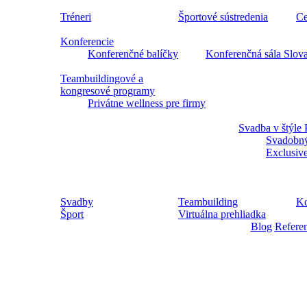
Tréneri
Športové sústredenia
Ce
Konferencie
Konferenčné balíčky
Konferenčná sála Slov
Teambuildingové a
kongresové programy
Privátne wellness pre firmy
Svadba v štýle 
Svadobný
Exclusiv
Svadby
Teambuilding
Ko
Šport
Virtuálna prehliadka
Blog
Refere