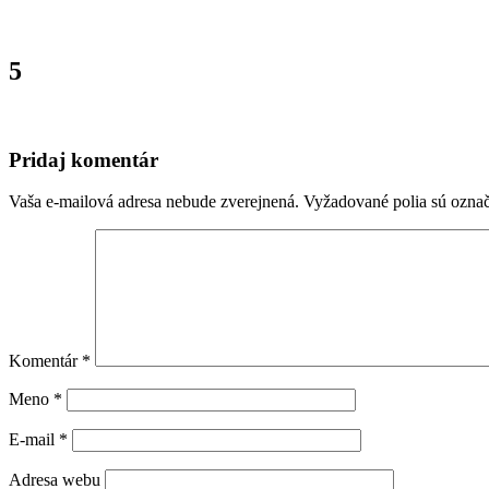
5
Pridaj komentár
Vaša e-mailová adresa nebude zverejnená.
Vyžadované polia sú ozna
Komentár
*
Meno
*
E-mail
*
Adresa webu