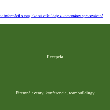
iac informácií o tom, ako sú vaše údaje z komentárov spracovávané
.
Recepcia
Firemné eventy, konferencie, teambuildingy