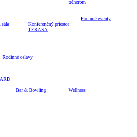
trénerom
Firemné eventy
 sála
Konferenčný priestor
TERASA
Rodinné oslavy
CARD
Bar & Bowling
Wellness