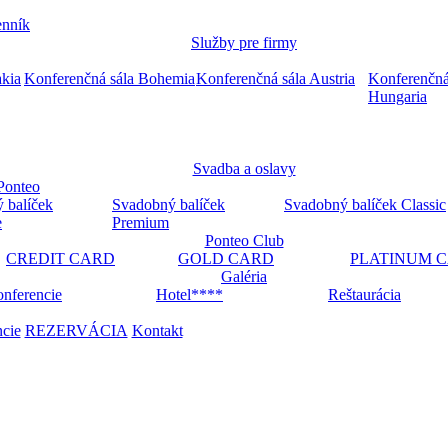
nník
Služby pre firmy
akia
Konferenčná sála Bohemia
Konferenčná sála Austria
Konferenčná
Hungaria
Svadba a oslavy
Ponteo
 balíček
Svadobný balíček
Svadobný balíček Classic
e
Premium
Ponteo Club
CREDIT CARD
GOLD CARD
PLATINUM 
Galéria
nferencie
Hotel****
Reštaurácia
ncie
REZERVÁCIA
Kontakt