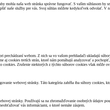
by mohla naša web stránka správne fungovať. S vašim súhlasom by sme
epšiť naše služby pre vás. Svoj súhlas môžete kedykoľvek odvolať. V na
pri prechádzaní webom. Z nich sa vo vašom prehliadači ukladajú súbory
e aj cookies tretích strán, ktoré nám pomáhajú analyzovať a pochopiť,
to cookies. Zrušenie niektorých z týchto súborov cookies však môže ov
ovanie webovej stránky. Táto kategória zahŕňa iba súbory cookies, k
ebovej stránky. Používajú sa na zhromažďovanie osobných údajov použ
neobťažovať vás informáciami, o ktoré nemáte záujem.