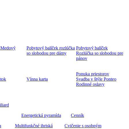
 Medový
Pobytový balíček rozlúčka
Pobytový balíček
so slobodou pre dámy
Rozlúčka so slobodou pre
pánov
Ponuka priestorov
stok
Vínna karta
Svadba v štýle Ponteo
Rodinné oslavy
iliard
Energetická pyramída
Cenník
a
Multifunkčné ihriská
Cvičenie s osobným