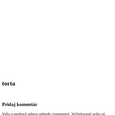
torta
Pridaj komentár
Vaša e-mailová adresa nebude zverejnená.
Vyžadované polia sú