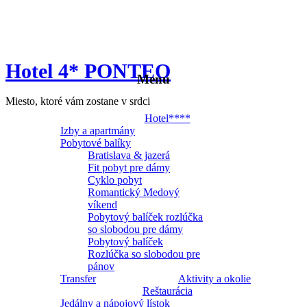
Hotel 4* PONTEO
Menu
Miesto, ktoré vám zostane v srdci
Hotel****
Izby a apartmány
Pobytové balíky
Bratislava & jazerá
Fit pobyt pre dámy
Cyklo pobyt
Romantický Medový
víkend
Pobytový balíček rozlúčka
so slobodou pre dámy
Pobytový balíček
Rozlúčka so slobodou pre
pánov
Transfer
Aktivity a okolie
Reštaurácia
Jedálny a nápojový lístok