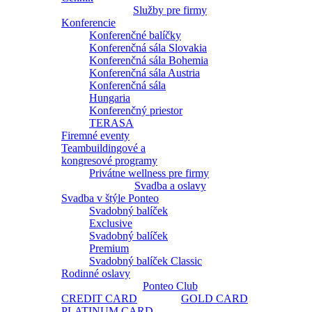
Služby pre firmy
Konferencie
Konferenčné balíčky
Konferenčná sála Slovakia
Konferenčná sála Bohemia
Konferenčná sála Austria
Konferenčná sála
Hungaria
Konferenčný priestor
TERASA
Firemné eventy
Teambuildingové a
kongresové programy
Privátne wellness pre firmy
Svadba a oslavy
Svadba v štýle Ponteo
Svadobný balíček
Exclusive
Svadobný balíček
Premium
Svadobný balíček Classic
Rodinné oslavy
Ponteo Club
CREDIT CARD
GOLD CARD
PLATINUM CARD