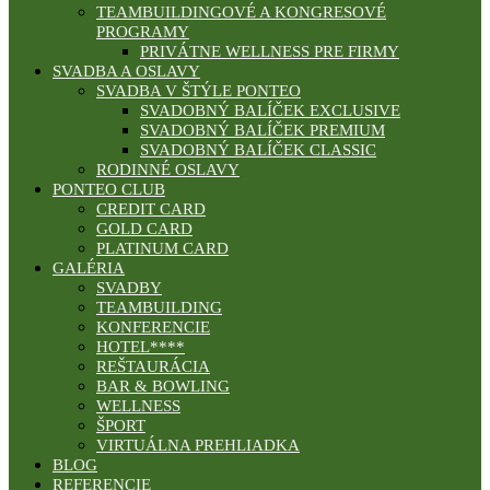
TEAMBUILDINGOVÉ A KONGRESOVÉ
PROGRAMY
PRIVÁTNE WELLNESS PRE FIRMY
SVADBA A OSLAVY
SVADBA V ŠTÝLE PONTEO
SVADOBNÝ BALÍČEK EXCLUSIVE
SVADOBNÝ BALÍČEK PREMIUM
SVADOBNÝ BALÍČEK CLASSIC
RODINNÉ OSLAVY
PONTEO CLUB
CREDIT CARD
GOLD CARD
PLATINUM CARD
GALÉRIA
SVADBY
TEAMBUILDING
KONFERENCIE
HOTEL****
REŠTAURÁCIA
BAR & BOWLING
WELLNESS
ŠPORT
VIRTUÁLNA PREHLIADKA
BLOG
REFERENCIE