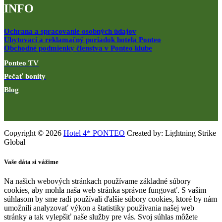
INFO
Ochrana a spracovanie osobných údajov
Ubytovací a reklamačný poriadok hotela Ponteo
Obchodné podmienky členstva v Ponteo klube
Ponteo TV
Pečať bonity
Blog
Copyright © 2026
Hotel 4* PONTEO
Created by: Lightning Strike
Global
Vaše dáta si vážime
Na našich webových stránkach používame základné súbory
cookies, aby mohla naša web stránka správne fungovať. S vašim
súhlasom by sme radi používali ďalšie súbory cookies, ktoré by nám
umožnili analyzovať výkon a štatistiky používania našej web
stránky a tak vylepšiť naše služby pre vás. Svoj súhlas môžete