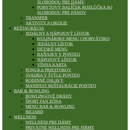
SLOBODOU PRE DÁMY
POBYTOVÝ BALÍČEK ROZLÚČKA SO
SLOBODOU PRE PÁNOV
TRANSFER
AKTIVITY A OKOLIE
REŠTAURÁCIA
JEDÁLNY A NÁPOJOVÝ LÍSTOK
KULINÁRSKE MENU CHORVÁTSKO
JEDÁLNY LÍSTOK
DETSKÉ MENU
RAŇAJKY V PONTEO
NÁPOJOVÝ LÍSTOK
VÍNNA KARTA
PONUKA PRIESTOROV
SVADBA V ŠTÝLE PONTEO
RODINNÉ OSLAVY
MANIFEST REŠTAURÁCIE PONTEO
BAR & BOWLING
BOWLINGOVÉ DRÁHY
ŠPORT FAN ZÓNA
MENU BAR & BOWLING
BILIARD
WELLNESS
WELLNESS PRE DÁMY
PRIVÁTNE WELLNESS PRE FIRMY