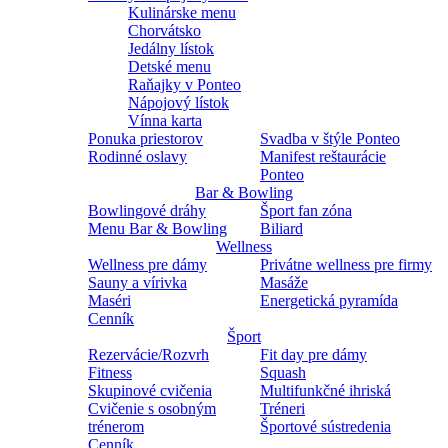
Kulinárske menu
Chorvátsko
Jedálny lístok
Detské menu
Raňajky v Ponteo
Nápojový lístok
Vínna karta
Ponuka priestorov
Svadba v štýle Ponteo
Rodinné oslavy
Manifest reštaurácie
Ponteo
Bar & Bowling
Bowlingové dráhy
Šport fan zóna
Menu Bar & Bowling
Biliard
Wellness
Wellness pre dámy
Privátne wellness pre firmy
Sauny a vírivka
Masáže
Maséri
Energetická pyramída
Cenník
Šport
Rezervácie/Rozvrh
Fit day pre dámy
Fitness
Squash
Skupinové cvičenia
Multifunkčné ihriská
Cvičenie s osobným
Tréneri
trénerom
Športové sústredenia
Cenník