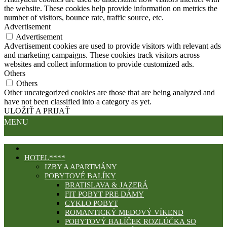
the website. These cookies help provide information on metrics the
number of visitors, bounce rate, traffic source, etc.
Advertisement
Advertisement
Advertisement cookies are used to provide visitors with relevant ads
and marketing campaigns. These cookies track visitors across
websites and collect information to provide customized ads.
Others
Others
Other uncategorized cookies are those that are being analyzed and
have not been classified into a category as yet.
ULOŽIŤ A PRIJAŤ
MENU
HOTEL****
IZBY A APARTMÁNY
POBYTOVÉ BALÍKY
BRATISLAVA & JAZERÁ
FIT POBYT PRE DÁMY
CYKLO POBYT
ROMANTICKÝ MEDOVÝ VÍKEND
POBYTOVÝ BALÍČEK ROZLÚČKA SO