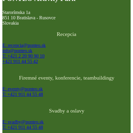
Starorímska 1a
851 10 Bratislava - Rusovce
Slovakia
Recepcia
E: recepcia@ponteo.sk
info@ponteo.sk
T: +421 2 20 90 90 10
+421 911 44 55 42
Firemné eventy, konferencie, teambuildingy
E: eventy@ponteo.sk
T: +421 911 44 55 48
Svadby a oslavy
E: svadby@ponteo.sk
T: +421 911 44 55 48