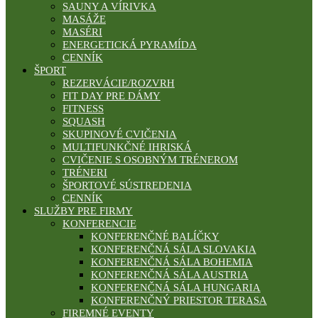
SAUNY A VÍRIVKA
MASÁŽE
MASÉRI
ENERGETICKÁ PYRAMÍDA
CENNÍK
ŠPORT
REZERVÁCIE/ROZVRH
FIT DAY PRE DÁMY
FITNESS
SQUASH
SKUPINOVÉ CVIČENIA
MULTIFUNKČNÉ IHRISKÁ
CVIČENIE S OSOBNÝM TRÉNEROM
TRÉNERI
ŠPORTOVÉ SÚSTREDENIA
CENNÍK
SLUŽBY PRE FIRMY
KONFERENCIE
KONFERENČNÉ BALÍČKY
KONFERENČNÁ SÁLA SLOVAKIA
KONFERENČNÁ SÁLA BOHEMIA
KONFERENČNÁ SÁLA AUSTRIA
KONFERENČNÁ SÁLA HUNGARIA
KONFERENČNÝ PRIESTOR TERASA
FIREMNÉ EVENTY