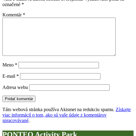
označené
*
Komentár
*
Meno
*
E-mail
*
Adresa webu
Táto webová stránka používa Akismet na redukciu spamu.
Získajte
viac informácií o tom, ako sú vaše údaje z komentárov
spracovávané
.
PONTEO Activity Park