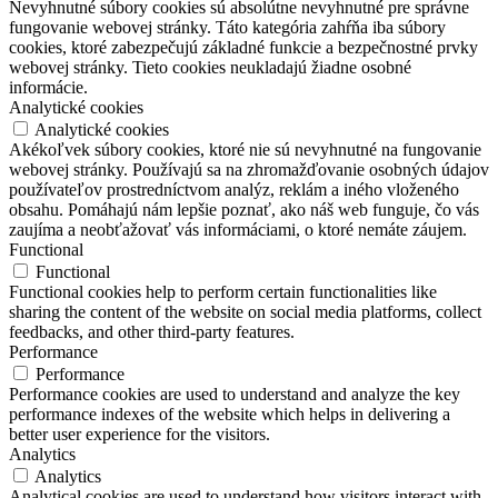
Nevyhnutné súbory cookies sú absolútne nevyhnutné pre správne
fungovanie webovej stránky. Táto kategória zahŕňa iba súbory
cookies, ktoré zabezpečujú základné funkcie a bezpečnostné prvky
webovej stránky. Tieto cookies neukladajú žiadne osobné
informácie.
Analytické cookies
Analytické cookies
Akékoľvek súbory cookies, ktoré nie sú nevyhnutné na fungovanie
webovej stránky. Používajú sa na zhromažďovanie osobných údajov
používateľov prostredníctvom analýz, reklám a iného vloženého
obsahu. Pomáhajú nám lepšie poznať, ako náš web funguje, čo vás
zaujíma a neobťažovať vás informáciami, o ktoré nemáte záujem.
Functional
Functional
Functional cookies help to perform certain functionalities like
sharing the content of the website on social media platforms, collect
feedbacks, and other third-party features.
Performance
Performance
Performance cookies are used to understand and analyze the key
performance indexes of the website which helps in delivering a
better user experience for the visitors.
Analytics
Analytics
Analytical cookies are used to understand how visitors interact with