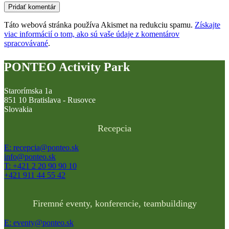
Táto webová stránka používa Akismet na redukciu spamu.
Získajte
viac informácií o tom, ako sú vaše údaje z komentárov
spracovávané
.
PONTEO Activity Park
Starorímska 1a
851 10 Bratislava - Rusovce
Slovakia
Recepcia
E: recepcia@ponteo.sk
info@ponteo.sk
T: +421 2 20 90 90 10
+421 911 44 55 42
Firemné eventy, konferencie, teambuildingy
E: eventy@ponteo.sk