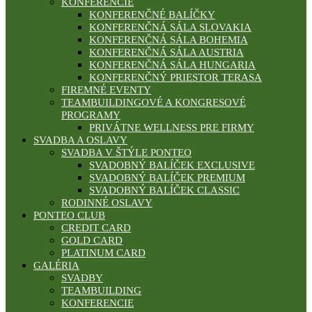
KONFERENCIE
KONFERENČNÉ BALÍČKY
KONFERENČNÁ SÁLA SLOVAKIA
KONFERENČNÁ SÁLA BOHEMIA
KONFERENČNÁ SÁLA AUSTRIA
KONFERENČNÁ SÁLA HUNGARIA
KONFERENČNÝ PRIESTOR TERASA
FIREMNÉ EVENTY
TEAMBUILDINGOVÉ A KONGRESOVÉ
PROGRAMY
PRIVÁTNE WELLNESS PRE FIRMY
SVADBA A OSLAVY
SVADBA V ŠTÝLE PONTEO
SVADOBNÝ BALÍČEK EXCLUSIVE
SVADOBNÝ BALÍČEK PREMIUM
SVADOBNÝ BALÍČEK CLASSIC
RODINNÉ OSLAVY
PONTEO CLUB
CREDIT CARD
GOLD CARD
PLATINUM CARD
GALÉRIA
SVADBY
TEAMBUILDING
KONFERENCIE