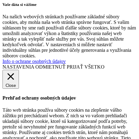
Vaše dáta si vážime
Na našich webových stránkach používame základné súbory
cookies, aby mohla naša web stránka správne fungovať. S vašim
súhlasom by sme radi používali ďalšie súbory cookies, ktoré by nám
umožnili analyzovať výkon a štatistiky používania našej web
stránky a tak vylepšiť naše služby pre vás. Svoj súhlas môžete
kedykoľvek odvolať. V nastaveniach si môžete nastaviť
individuálny súhlas pre jednotlivé účely generovania a využívania
súborov cookies.
Info o ochrane osobných údajov
NASTAVENIA
ODMIETNUŤ
PRIJAŤ VŠETKO
Close
Prehľad ochrany osobných údajov
Táto web stránka používa súbory cookies na zlepšenie vášho
zážitku pri prechádzaní webom. Z nich sa vo vašom prehliadači
ukladajú súbory cookie, ktoré sú kategorizované podľa potreby,
pretože sú nevyhnutné pre fungovanie základných funkcií web
stránky. Používame aj cookies tretích strán, ktoré nám pomáhajú
analyzovať a pochopiť, ako používate túto webovú stránku. Tieto