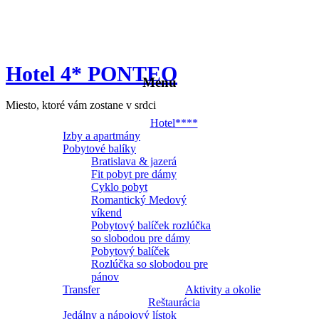
Hotel 4* PONTEO
Menu
Miesto, ktoré vám zostane v srdci
Hotel****
Izby a apartmány
Pobytové balíky
Bratislava & jazerá
Fit pobyt pre dámy
Cyklo pobyt
Romantický Medový
víkend
Pobytový balíček rozlúčka
so slobodou pre dámy
Pobytový balíček
Rozlúčka so slobodou pre
pánov
Transfer
Aktivity a okolie
Reštaurácia
Jedálny a nápojový lístok