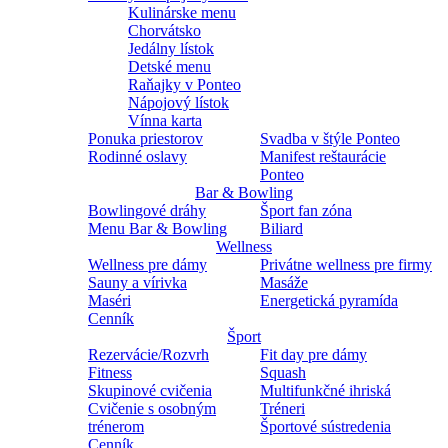
Kulinárske menu
Chorvátsko
Jedálny lístok
Detské menu
Raňajky v Ponteo
Nápojový lístok
Vínna karta
Ponuka priestorov
Svadba v štýle Ponteo
Rodinné oslavy
Manifest reštaurácie
Ponteo
Bar & Bowling
Bowlingové dráhy
Šport fan zóna
Menu Bar & Bowling
Biliard
Wellness
Wellness pre dámy
Privátne wellness pre firmy
Sauny a vírivka
Masáže
Maséri
Energetická pyramída
Cenník
Šport
Rezervácie/Rozvrh
Fit day pre dámy
Fitness
Squash
Skupinové cvičenia
Multifunkčné ihriská
Cvičenie s osobným
Tréneri
trénerom
Športové sústredenia
Cenník