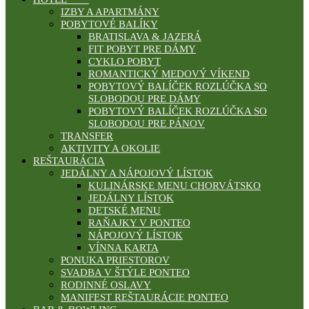
IZBY A APARTMÁNY
POBYTOVÉ BALÍKY
BRATISLAVA & JAZERÁ
FIT POBYT PRE DÁMY
CYKLO POBYT
ROMANTICKÝ MEDOVÝ VÍKEND
POBYTOVÝ BALÍČEK ROZLÚČKA SO
SLOBODOU PRE DÁMY
POBYTOVÝ BALÍČEK ROZLÚČKA SO
SLOBODOU PRE PÁNOV
TRANSFER
AKTIVITY A OKOLIE
REŠTAURÁCIA
JEDÁLNY A NÁPOJOVÝ LÍSTOK
KULINÁRSKE MENU CHORVÁTSKO
JEDÁLNY LÍSTOK
DETSKÉ MENU
RAŇAJKY V PONTEO
NÁPOJOVÝ LÍSTOK
VÍNNA KARTA
PONUKA PRIESTOROV
SVADBA V ŠTÝLE PONTEO
RODINNÉ OSLAVY
MANIFEST REŠTAURÁCIE PONTEO