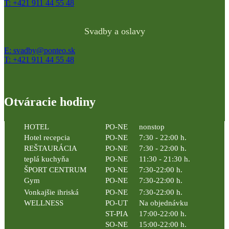
T: +421 911 44 55 48
Svadby a oslavy
E: svadby@ponteo.sk
T: +421 911 44 55 48
Otváracie hodiny
HOTEL
PO-NE
nonstop
Hotel recepcia
PO-NE
7:30 - 22:00 h.
REŠTAURÁCIA
PO-NE
7:30 - 22:00 h.
teplá kuchyňa
PO-NE
11:30 - 21:30 h.
ŠPORT CENTRUM
PO-NE
7:30-22:00 h.
Gym
PO-NE
7:30-22:00 h.
Vonkajšie ihriská
PO-NE
7:30-22:00 h.
WELLNESS
PO-UT
Na objednávku
ST-PIA
17:00-22:00 h.
SO-NE
15:00-22:00 h.