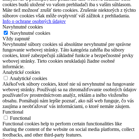
cookies budú uložené vo vašom prehliadači iba s vaším súhlasom.
Máte tiež možnosť zrušiť tieto cookies. Zrušenie niektorých z týchto
súborov cookies však môže ovplyvniť váš zážitok z prehliadania.
Info o ochrane osobných údajov
Navyhnutné cookies
Navyhnutné cookies
Vždy zapnuté
Nevyhnutné súbory cookies sú absolútne nevyhnutné pre správne
fungovanie webovej stránky. Táto kategória zahŕňa iba súbory
cookies, ktoré zabezpečujú základné funkcie a bezpečnostné prvky
webovej stránky. Tieto cookies neukladajú žiadne osobné
informácie.
Analytické cookies
Analytické cookies
Akékoľvek súbory cookies, ktoré nie sú nevyhnutné na fungovanie
webovej stránky. Používajú sa na zhromažďovanie osobných údajov
používateľov prostredníctvom analýz, reklám a iného vloženého
obsahu. Pomáhajú nám lepšie poznať, ako náš web funguje, čo vás
zaujíma a neobťažovať vás informáciami, o ktoré nemáte záujem.
Functional
Functional
Functional cookies help to perform certain functionalities like
sharing the content of the website on social media platforms, collect
feedbacks, and other third-party features.