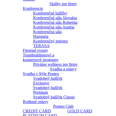
Služby pre firmy
Konferencie
Konferenčné balíčky
Konferenčná sála Slovakia
Konferenčná sála Bohemia
Konferenčná sála Austria
Konferenčná sála
Hungaria
Konferenčný priestor
TERASA
Firemné eventy
Teambuildingové a
kongresové programy
Privátne wellness pre firmy
Svadba a oslavy
Svadba v štýle Ponteo
Svadobný balíček
Exclusive
Svadobný balíček
Premium
Svadobný balíček Classic
Rodinné oslavy
Ponteo Club
CREDIT CARD
GOLD CARD
PLATINUM CARD