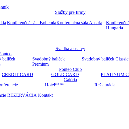
nník
Služby pre firmy
akia
Konferenčná sála Bohemia
Konferenčná sála Austria
Konferenčná
Hungaria
Svadba a oslavy
Ponteo
 balíček
Svadobný balíček
Svadobný balíček Classic
e
Premium
Ponteo Club
CREDIT CARD
GOLD CARD
PLATINUM 
Galéria
nferencie
Hotel****
Reštaurácia
ncie
REZERVÁCIA
Kontakt