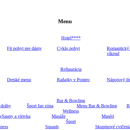
Menu
Hotel****
Fit pobyt pre dámy
Cyklo pobyt
Romantický
víkend
Reštaurácia
Detské menu
Raňajky v Ponteo
Nápojový lí
Bar & Bowling
 dráhy
Šport fan zóna
Menu Bar & Bowling
B
Wellness
y
Sauny a vírivka
Masáže
Maséri
Šport
tness
Squash
Skupinové cvičeni