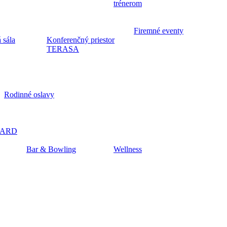
trénerom
Firemné eventy
 sála
Konferenčný priestor
TERASA
Rodinné oslavy
CARD
Bar & Bowling
Wellness