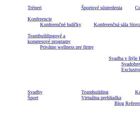
Tréneri
Športové sústredenia
Ce
Konferencie
Konferenčné balíčky
Konferenčná sála Slov
Teambuildingové a
kongresové programy
Privátne wellness pre firmy
Svadba v štýle 
Svadobný
Exclusiv
Svadby
Teambuilding
Ko
Šport
Virtuálna prehliadka
Blog
Refere