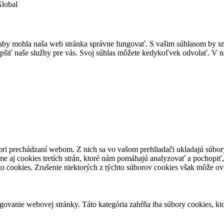
Global
by mohla naša web stránka správne fungovať. S vašim súhlasom by sme
epšiť naše služby pre vás. Svoj súhlas môžete kedykoľvek odvolať. V na
pri prechádzaní webom. Z nich sa vo vašom prehliadači ukladajú súbory
e aj cookies tretích strán, ktoré nám pomáhajú analyzovať a pochopiť,
to cookies. Zrušenie niektorých z týchto súborov cookies však môže ov
ovanie webovej stránky. Táto kategória zahŕňa iba súbory cookies, k