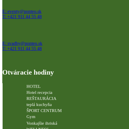
E: eventy@ponteo.sk
T: +421 911 44 55 48
E: svadby@ponteo.sk
T: +421 911 44 55 48
Otváracie hodiny
HOTEL
Hotel recepcia
REŠTAURÁCIA
teplá kuchyňa
ŠPORT CENTRUM
Gym
Vonkajšie ihriská