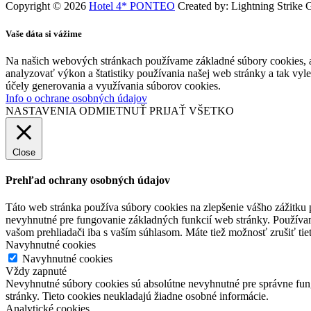
Copyright © 2026
Hotel 4* PONTEO
Created by: Lightning Strike 
Vaše dáta si vážime
Na našich webových stránkach používame základné súbory cookies, a
analyzovať výkon a štatistiky používania našej web stránky a tak vyl
účely generovania a využívania súborov cookies.
Info o ochrane osobných údajov
NASTAVENIA
ODMIETNUŤ
PRIJAŤ VŠETKO
Close
Prehľad ochrany osobných údajov
Táto web stránka používa súbory cookies na zlepšenie vášho zážitku 
nevyhnutné pre fungovanie základných funkcií web stránky. Používam
vašom prehliadači iba s vaším súhlasom. Máte tiež možnosť zrušiť tie
Navyhnutné cookies
Navyhnutné cookies
Vždy zapnuté
Nevyhnutné súbory cookies sú absolútne nevyhnutné pre správne fung
stránky. Tieto cookies neukladajú žiadne osobné informácie.
Analytické cookies