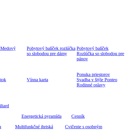
 Medový
Pobytový balíček rozlúčka
Pobytový balíček
so slobodou pre dámy
Rozlúčka so slobodou pre
pánov
Ponuka priestorov
stok
Vínna karta
Svadba v štýle Ponteo
Rodinné oslavy
iliard
Energetická pyramída
Cenník
a
Multifunkčné ihriská
Cvičenie s osobným