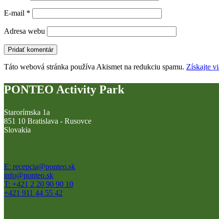
E-mail
*
Adresa webu
Táto webová stránka používa Akismet na redukciu spamu.
Získajte v
PONTEO Activity Park
Starorímska 1a
851 10 Bratislava - Rusovce
Slovakia
E: recepcia@ponteo.sk
info@ponteo.sk
T: +421 2 20 90 90 10
+421 911 44 55 42