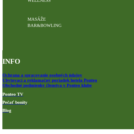
WELLNESS
MASÁŽE
BAR&BOWLING
INFO
Ochrana a spracovanie osobných údajov
Ubytovací a reklamačný poriadok hotela Ponteo
Obchodné podmienky členstva v Ponteo klube
Ponteo TV
Pečať bonity
Blog