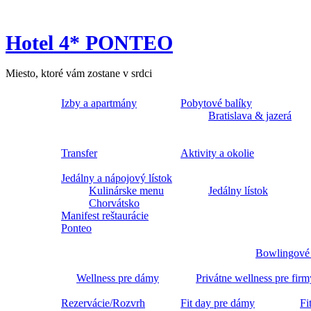
Hotel 4* PONTEO
Miesto, ktoré vám zostane v srdci
Izby a apartmány
Pobytové balíky
Bratislava & jazerá
Transfer
Aktivity a okolie
Jedálny a nápojový lístok
Kulinárske menu
Jedálny lístok
Chorvátsko
Manifest reštaurácie
Ponteo
Bowlingové
Wellness pre dámy
Privátne wellness pre firm
Rezervácie/Rozvrh
Fit day pre dámy
Fi