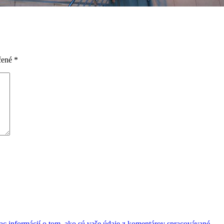
čené
*
iac informácií o tom, ako sú vaše údaje z komentárov spracovávané
.