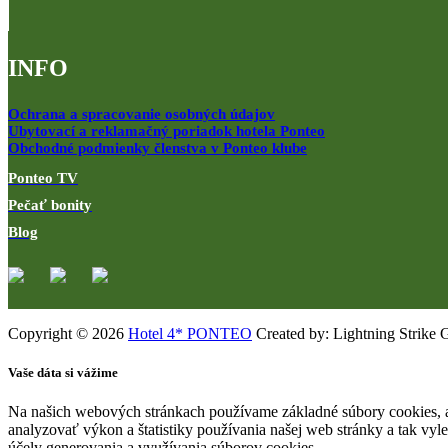
INFO
Ochrana a spracovanie osobných údajov
Ubytovací a reklamačný poriadok hotela Ponteo
Obchodné podmienky členstva v Ponteo klube
Ponteo TV
Pečať bonity
Blog
Copyright © 2026
Hotel 4* PONTEO
Created by: Lightning Strike 
Vaše dáta si vážime
Na našich webových stránkach používame základné súbory cookies, a
analyzovať výkon a štatistiky používania našej web stránky a tak vyl
účely generovania a využívania súborov cookies.