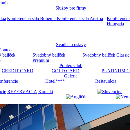
nník
Služby pre firmy
akia
Konferenčná sála Bohemia
Konferenčná sála Austria
Konferenčná
Hungaria
Svadba a oslavy
Ponteo
 balíček
Svadobný balíček
Svadobný balíček Classic
e
Premium
Ponteo Club
CREDIT CARD
GOLD CARD
PLATINUM 
Galéria
nferencie
Hotel****
Reštaurácia
ncie
REZERVÁCIA
Kontakt