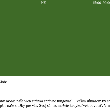
NE
15:00-20:0
Global
by mohla naša web stránka správne fungovať. S vašim súhlasom by sme
epšiť naše služby pre vás. Svoj súhlas môžete kedykoľvek odvolať. V na