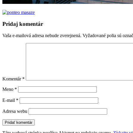
Pridaj komentár
Vaša e-mailová adresa nebude zverejnená.
Vyžadované polia sú ozna
Komentár
*
Meno
*
E-mail
*
Adresa webu
Táto webová stránka používa Akismet na redukciu spamu.
Získajte v