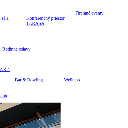
Firemné eventy
 sála
Konferenčný priestor
TERASA
Rodinné oslavy
CARD
Bar & Bowling
Wellness