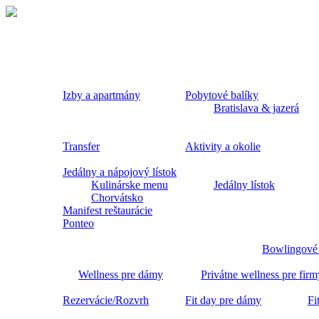
Hotel
4*
Izby a apartmány
Pobytové balíky
PONTEO
Bratislava & jazerá
Miesto,
Transfer
Aktivity a okolie
ktoré
vám
Jedálny a nápojový lístok
zostane
Kulinárske menu
Jedálny lístok
v
Chorvátsko
srdci
Manifest reštaurácie
Ponteo
Bowlingové
Wellness pre dámy
Privátne wellness pre firm
Rezervácie/Rozvrh
Fit day pre dámy
Fi