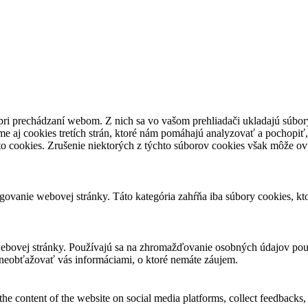
pri prechádzaní webom. Z nich sa vo vašom prehliadači ukladajú súbory
e aj cookies tretích strán, ktoré nám pomáhajú analyzovať a pochopiť,
to cookies. Zrušenie niektorých z týchto súborov cookies však môže ov
ovanie webovej stránky. Táto kategória zahŕňa iba súbory cookies, k
ebovej stránky. Používajú sa na zhromažďovanie osobných údajov použ
neobťažovať vás informáciami, o ktoré nemáte záujem.
the content of the website on social media platforms, collect feedbacks, 