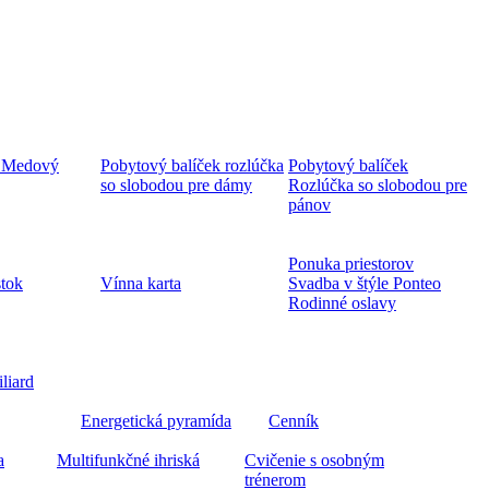
 Medový
Pobytový balíček rozlúčka
Pobytový balíček
so slobodou pre dámy
Rozlúčka so slobodou pre
pánov
Ponuka priestorov
stok
Vínna karta
Svadba v štýle Ponteo
Rodinné oslavy
iliard
Energetická pyramída
Cenník
a
Multifunkčné ihriská
Cvičenie s osobným
trénerom