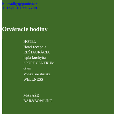
E: svadby@ponteo.sk
T: +421 911 44 55 48
Otváracie hodiny
HOTEL
Hotel recepcia
REŠTAURÁCIA
teplá kuchyňa
ŠPORT CENTRUM
Gym
Vonkajšie ihriská
WELLNESS
MASÁŽE
BAR&BOWLING