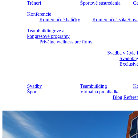
Tréneri
Športové sústredenia
Ce
Konferencie
Konferenčné balíčky
Konferenčná sála Slov
Teambuildingové a
kongresové programy
Privátne wellness pre firmy
Svadba v štýle 
Svadobný
Exclusiv
Svadby
Teambuilding
Ko
Šport
Virtuálna prehliadka
Blog
Refere