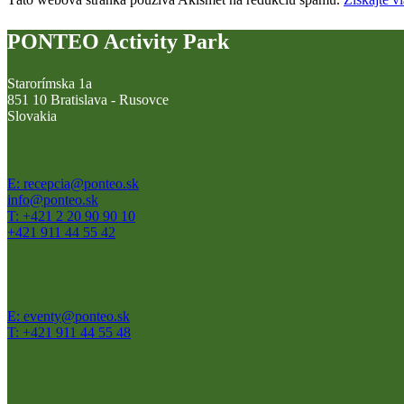
PONTEO Activity Park
Starorímska 1a
851 10 Bratislava - Rusovce
Slovakia
E: recepcia@ponteo.sk
info@ponteo.sk
T: +421 2 20 90 90 10
+421 911 44 55 42
E: eventy@ponteo.sk
T: +421 911 44 55 48