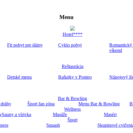
Menu
Hotel****
Fit pobyt pre dámy
Cyklo pobyt
Romantický
víkend
Reštaurácia
Detské menu
Raňajky v Ponteo
Nápojový lí
Bar & Bowling
 dráhy
Šport fan zóna
Menu Bar & Bowling
B
Wellness
y
Sauny a vírivka
Masáže
Maséri
Šport
tness
Squash
Skupinové cvičeni