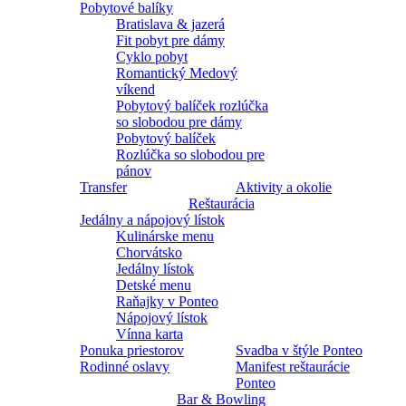
Pobytové balíky
Bratislava & jazerá
Fit pobyt pre dámy
Cyklo pobyt
Romantický Medový
víkend
Pobytový balíček rozlúčka
so slobodou pre dámy
Pobytový balíček
Rozlúčka so slobodou pre
pánov
Transfer
Aktivity a okolie
Reštaurácia
Jedálny a nápojový lístok
Kulinárske menu
Chorvátsko
Jedálny lístok
Detské menu
Raňajky v Ponteo
Nápojový lístok
Vínna karta
Ponuka priestorov
Svadba v štýle Ponteo
Rodinné oslavy
Manifest reštaurácie
Ponteo
Bar & Bowling