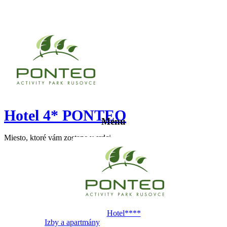
Hotel 4* PONTEO
Menu
Miesto, ktoré vám zostane v srdci
Hotel****
Izby a apartmány