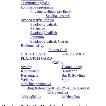
Teambuildingové a
kongresové programy
Privátne wellness pre firmy
Svadba a oslavy
Svadba v štýle Ponteo
Svadobný balíček
Exclusive
Svadobný balíček
Premium
Svadobný balíček Classic
Rodinné oslavy
Ponteo Club
CREDIT CARD
GOLD CARD
PLATINUM CARD
Galéria
Svadby
Teambuilding
Konferencie
Hotel****
Reštaurácia
Bar & Bowling
Wellness
Šport
Virtuálna prehliadka
Blog
Referencie
REZERVÁCIA
Kontakt