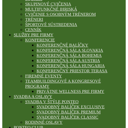
SKUPINOVÉ CVIČENIA
MULTIFUNKČNÉ IHRISKÁ
CVIČENIE S OSOBNÝM TRÉNEROM
TRÉNERI
ŠPORTOVÉ SÚSTREDENIA
CENNÍK
SLUŽBY PRE FIRMY
KONFERENCIE
KONFERENČNÉ BALÍČKY
KONFERENČNÁ SÁLA SLOVAKIA
KONFERENČNÁ SÁLA BOHEMIA
KONFERENČNÁ SÁLA AUSTRIA
KONFERENČNÁ SÁLA HUNGARIA
KONFERENČNÝ PRIESTOR TERASA
FIREMNÉ EVENTY
TEAMBUILDINGOVÉ A KONGRESOVÉ
PROGRAMY
PRIVÁTNE WELLNESS PRE FIRMY
SVADBA A OSLAVY
SVADBA V ŠTÝLE PONTEO
SVADOBNÝ BALÍČEK EXCLUSIVE
SVADOBNÝ BALÍČEK PREMIUM
SVADOBNÝ BALÍČEK CLASSIC
RODINNÉ OSLAVY
PONTEO CLUB