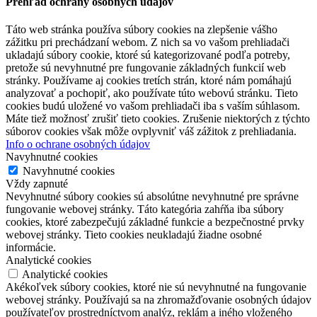
Prehľad ochrany osobných údajov
Táto web stránka používa súbory cookies na zlepšenie vášho
zážitku pri prechádzaní webom. Z nich sa vo vašom prehliadači
ukladajú súbory cookie, ktoré sú kategorizované podľa potreby,
pretože sú nevyhnutné pre fungovanie základných funkcií web
stránky. Používame aj cookies tretích strán, ktoré nám pomáhajú
analyzovať a pochopiť, ako používate túto webovú stránku. Tieto
cookies budú uložené vo vašom prehliadači iba s vaším súhlasom.
Máte tiež možnosť zrušiť tieto cookies. Zrušenie niektorých z týchto
súborov cookies však môže ovplyvniť váš zážitok z prehliadania.
Info o ochrane osobných údajov
Navyhnutné cookies
Navyhnutné cookies
Vždy zapnuté
Nevyhnutné súbory cookies sú absolútne nevyhnutné pre správne
fungovanie webovej stránky. Táto kategória zahŕňa iba súbory
cookies, ktoré zabezpečujú základné funkcie a bezpečnostné prvky
webovej stránky. Tieto cookies neukladajú žiadne osobné
informácie.
Analytické cookies
Analytické cookies
Akékoľvek súbory cookies, ktoré nie sú nevyhnutné na fungovanie
webovej stránky. Používajú sa na zhromažďovanie osobných údajov
používateľov prostredníctvom analýz, reklám a iného vloženého