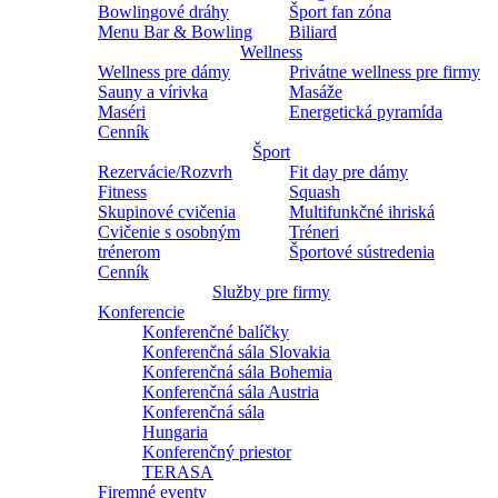
Bowlingové dráhy
Šport fan zóna
Menu Bar & Bowling
Biliard
Wellness
Wellness pre dámy
Privátne wellness pre firmy
Sauny a vírivka
Masáže
Maséri
Energetická pyramída
Cenník
Šport
Rezervácie/Rozvrh
Fit day pre dámy
Fitness
Squash
Skupinové cvičenia
Multifunkčné ihriská
Cvičenie s osobným
Tréneri
trénerom
Športové sústredenia
Cenník
Služby pre firmy
Konferencie
Konferenčné balíčky
Konferenčná sála Slovakia
Konferenčná sála Bohemia
Konferenčná sála Austria
Konferenčná sála
Hungaria
Konferenčný priestor
TERASA
Firemné eventy