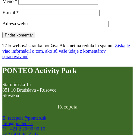
Meno
*
E-mail
*
Adresa webu
Táto webová stránka používa Akismet na redukciu spamu.
Získajte
viac informácií o tom, ako sú vaše údaje z komentárov
spracovávané
.
PONTEO Activity Park
Starorímska 1a
851 10 Bratislava - Rusovce
Slovakia
Recepcia
E: recepcia@ponteo.sk
info@ponteo.sk
T: +421 2 20 90 90 10
+421 911 44 55 42