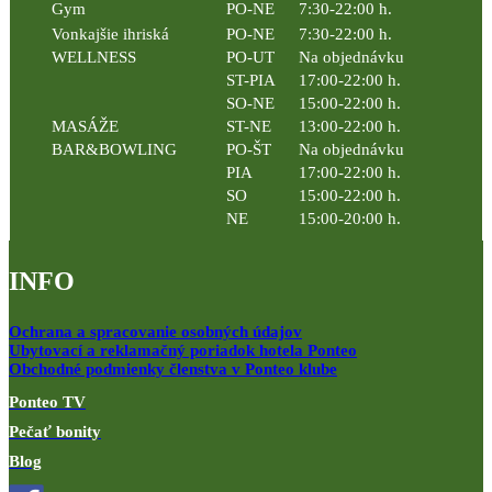
Gym
PO-NE
7:30-22:00 h.
Vonkajšie ihriská
PO-NE
7:30-22:00 h.
WELLNESS
PO-UT
Na objednávku
ST-PIA
17:00-22:00 h.
SO-NE
15:00-22:00 h.
MASÁŽE
ST-NE
13:00-22:00 h.
BAR&BOWLING
PO-ŠT
Na objednávku
PIA
17:00-22:00 h.
SO
15:00-22:00 h.
NE
15:00-20:00 h.
INFO
Ochrana a spracovanie osobných údajov
Ubytovací a reklamačný poriadok hotela Ponteo
Obchodné podmienky členstva v Ponteo klube
Ponteo TV
Pečať bonity
Blog