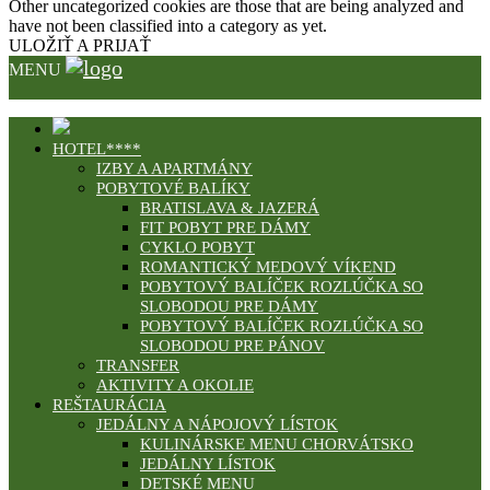
Other uncategorized cookies are those that are being analyzed and
have not been classified into a category as yet.
ULOŽIŤ A PRIJAŤ
MENU
HOTEL****
IZBY A APARTMÁNY
POBYTOVÉ BALÍKY
BRATISLAVA & JAZERÁ
FIT POBYT PRE DÁMY
CYKLO POBYT
ROMANTICKÝ MEDOVÝ VÍKEND
POBYTOVÝ BALÍČEK ROZLÚČKA SO
SLOBODOU PRE DÁMY
POBYTOVÝ BALÍČEK ROZLÚČKA SO
SLOBODOU PRE PÁNOV
TRANSFER
AKTIVITY A OKOLIE
REŠTAURÁCIA
JEDÁLNY A NÁPOJOVÝ LÍSTOK
KULINÁRSKE MENU CHORVÁTSKO
JEDÁLNY LÍSTOK
DETSKÉ MENU