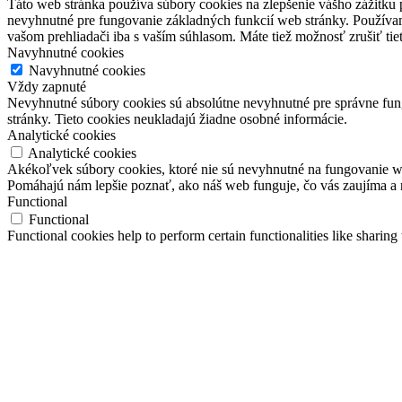
Táto web stránka používa súbory cookies na zlepšenie vášho zážitku 
nevyhnutné pre fungovanie základných funkcií web stránky. Používam
vašom prehliadači iba s vaším súhlasom. Máte tiež možnosť zrušiť tie
Navyhnutné cookies
Navyhnutné cookies
Vždy zapnuté
Nevyhnutné súbory cookies sú absolútne nevyhnutné pre správne fung
stránky. Tieto cookies neukladajú žiadne osobné informácie.
Analytické cookies
Analytické cookies
Akékoľvek súbory cookies, ktoré nie sú nevyhnutné na fungovanie w
Pomáhajú nám lepšie poznať, ako náš web funguje, čo vás zaujíma a 
Functional
Functional
Functional cookies help to perform certain functionalities like sharing 
Performance
Performance
Performance cookies are used to understand and analyze the key perfor
Analytics
Analytics
Analytical cookies are used to understand how visitors interact with th
Advertisement
Advertisement
Advertisement cookies are used to provide visitors with relevant ads 