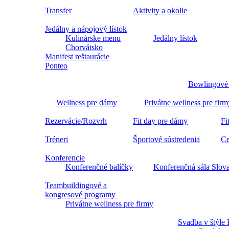
Transfer
Aktivity a okolie
Jedálny a nápojový lístok
Kulinárske menu
Jedálny lístok
Chorvátsko
Manifest reštaurácie
Ponteo
Bowlingové
Wellness pre dámy
Privátne wellness pre firm
Rezervácie/Rozvrh
Fit day pre dámy
Fi
Tréneri
Športové sústredenia
Ce
Konferencie
Konferenčné balíčky
Konferenčná sála Slov
Teambuildingové a
kongresové programy
Privátne wellness pre firmy
Svadba v štýle 