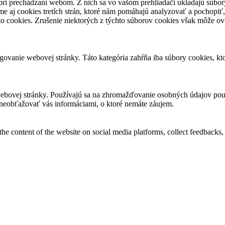
pri prechádzaní webom. Z nich sa vo vašom prehliadači ukladajú súbory
e aj cookies tretích strán, ktoré nám pomáhajú analyzovať a pochopiť,
to cookies. Zrušenie niektorých z týchto súborov cookies však môže ov
ovanie webovej stránky. Táto kategória zahŕňa iba súbory cookies, k
ebovej stránky. Používajú sa na zhromažďovanie osobných údajov použ
neobťažovať vás informáciami, o ktoré nemáte záujem.
the content of the website on social media platforms, collect feedbacks, 
mance indexes of the website which helps in delivering a better user ex
e website. These cookies help provide information on metrics the number 
and marketing campaigns. These cookies track visitors across websites a