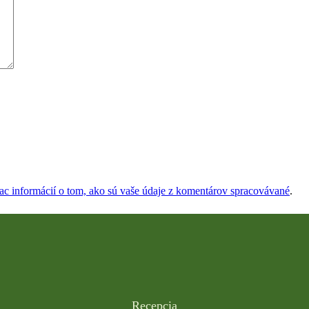
iac informácií o tom, ako sú vaše údaje z komentárov spracovávané
.
Recepcia