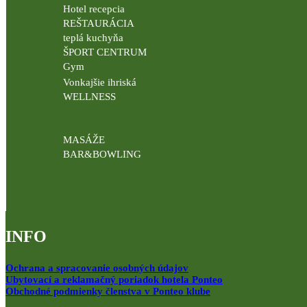
Hotel recepcia
REŠTAURÁCIA
teplá kuchyňa
ŠPORT CENTRUM
Gym
Vonkajšie ihriská
WELLNESS
MASÁŽE
BAR&BOWLING
INFO
Ochrana a spracovanie osobných údajov
Ubytovací a reklamačný poriadok hotela Ponteo
Obchodné podmienky členstva v Ponteo klube