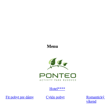
Menu
Hotel****
Fit pobyt pre dámy
Cyklo pobyt
Romantický
víkend