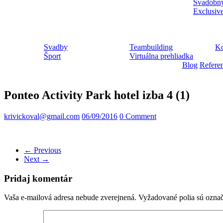
Svadobný
Exclusiv
Svadby
Teambuilding
Ko
Šport
Virtuálna prehliadka
Blog
Refere
Ponteo Activity Park hotel izba 4 (1)
krivickoval@gmail.com
06/09/2016
0 Comment
← Previous
Next →
Pridaj komentár
Vaša e-mailová adresa nebude zverejnená.
Vyžadované polia sú ozna