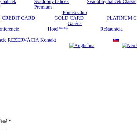
 balíček
Svadobný balíček
Svadobný balíček Classic
e
Premium
Ponteo Club
CREDIT CARD
GOLD CARD
PLATINUM 
Galéria
nferencie
Hotel****
Reštaurácia
ncie
REZERVÁCIA
Kontakt
čené
*