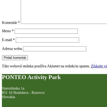
Komentár
*
Meno
*
E-mail
*
Adresa webu
Táto webová stránka používa Akismet na redukciu spamu.
Získajte v
PONTEO Activity Park
Starorímska 1a
851 10 Bratislava - Rusovce
Slovakia