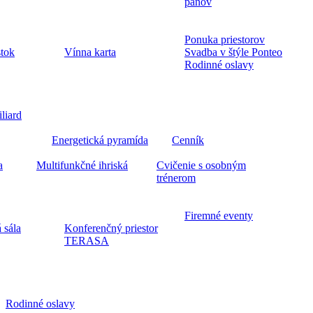
pánov
Ponuka priestorov
stok
Vínna karta
Svadba v štýle Ponteo
Rodinné oslavy
iliard
Energetická pyramída
Cenník
a
Multifunkčné ihriská
Cvičenie s osobným
trénerom
Firemné eventy
 sála
Konferenčný priestor
TERASA
Rodinné oslavy