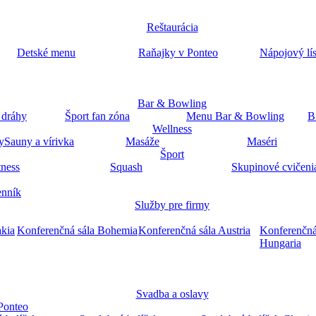
Reštaurácia
Detské menu
Raňajky v Ponteo
Nápojový lí
Bar & Bowling
 dráhy
Šport fan zóna
Menu Bar & Bowling
B
Wellness
y
Sauny a vírivka
Masáže
Maséri
Šport
tness
Squash
Skupinové cvičeni
nník
Služby pre firmy
akia
Konferenčná sála Bohemia
Konferenčná sála Austria
Konferenčná
Hungaria
Svadba a oslavy
Ponteo