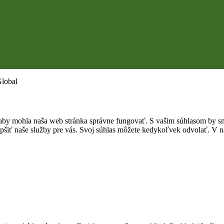
Global
by mohla naša web stránka správne fungovať. S vašim súhlasom by sme
epšiť naše služby pre vás. Svoj súhlas môžete kedykoľvek odvolať. V na