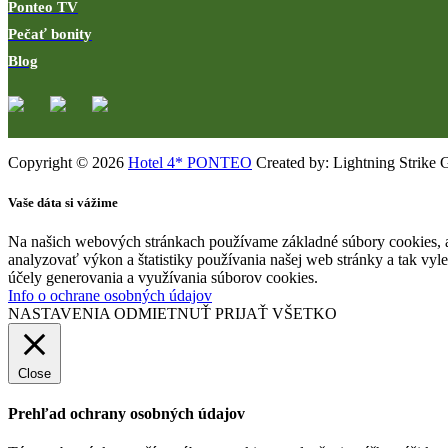
Ponteo TV
Pečať bonity
Blog
Copyright © 2026
Hotel 4* PONTEO
Created by: Lightning Strike 
Vaše dáta si vážime
Na našich webových stránkach používame základné súbory cookies, a
analyzovať výkon a štatistiky používania našej web stránky a tak vyl
účely generovania a využívania súborov cookies.
Info o ochrane osobných údajov
NASTAVENIA
ODMIETNUŤ
PRIJAŤ VŠETKO
Close
Prehľad ochrany osobných údajov