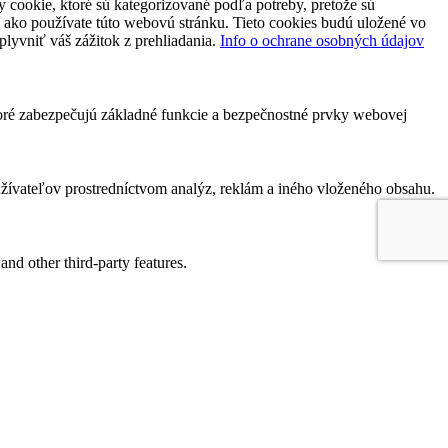
 cookie, ktoré sú kategorizované podľa potreby, pretože sú
 ako používate túto webovú stránku. Tieto cookies budú uložené vo
plyvniť váš zážitok z prehliadania.
Info o ochrane osobných údajov
toré zabezpečujú základné funkcie a bezpečnostné prvky webovej
ívateľov prostredníctvom analýz, reklám a iného vloženého obsahu.
and other third-party features.
perience for the visitors.
of visitors, bounce rate, traffic source, etc.
nd collect information to provide customized ads.