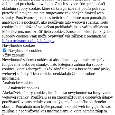
zážitku pri prechádzaní webom. Z nich sa vo vašom prehliadači
ukladajú súbory cookie, ktoré sú kategorizované podľa potreby,
pretože sú nevyhnutné pre fungovanie základných funkcií web
stránky. Používame aj cookies tretích strán, ktoré nám pomáhajú
analyzovať a pochopiť, ako používate túto webovú stránku. Tieto
cookies budú uložené vo vašom prehliadači iba s vaším súhlasom.
Máte tiež možnosť zrušiť tieto cookies. Zrušenie niektorých z týchto
súborov cookies však môže ovplyvniť váš zážitok z prehliadania.
Info o ochrane osobných údajov
Navyhnutné cookies
Navyhnutné cookies
Vždy zapnuté
Nevyhnutné súbory cookies sú absolútne nevyhnutné pre správne
fungovanie webovej stránky. Táto kategória zahŕňa iba súbory
cookies, ktoré zabezpečujú základné funkcie a bezpečnostné prvky
webovej stránky. Tieto cookies neukladajú žiadne osobné
informácie.
Analytické cookies
Analytické cookies
Akékoľvek súbory cookies, ktoré nie sú nevyhnutné na fungovanie
webovej stránky. Používajú sa na zhromažďovanie osobných údajov
používateľov prostredníctvom analýz, reklám a iného vloženého
obsahu. Pomáhajú nám lepšie poznať, ako náš web funguje, čo vás
zaujíma a neobťažovať vás informáciami, o ktoré nemáte záujem.