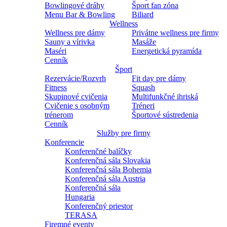
Bowlingové dráhy
Šport fan zóna
Menu Bar & Bowling
Biliard
Wellness
Wellness pre dámy
Privátne wellness pre firmy
Sauny a vírivka
Masáže
Maséri
Energetická pyramída
Cenník
Šport
Rezervácie/Rozvrh
Fit day pre dámy
Fitness
Squash
Skupinové cvičenia
Multifunkčné ihriská
Cvičenie s osobným
Tréneri
trénerom
Športové sústredenia
Cenník
Služby pre firmy
Konferencie
Konferenčné balíčky
Konferenčná sála Slovakia
Konferenčná sála Bohemia
Konferenčná sála Austria
Konferenčná sála
Hungaria
Konferenčný priestor
TERASA
Firemné eventy