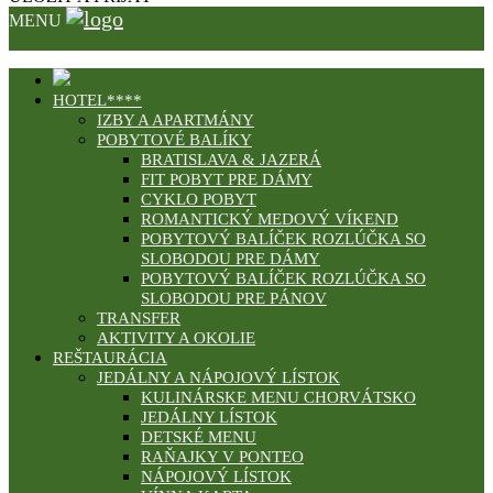
MENU
HOTEL****
IZBY A APARTMÁNY
POBYTOVÉ BALÍKY
BRATISLAVA & JAZERÁ
FIT POBYT PRE DÁMY
CYKLO POBYT
ROMANTICKÝ MEDOVÝ VÍKEND
POBYTOVÝ BALÍČEK ROZLÚČKA SO
SLOBODOU PRE DÁMY
POBYTOVÝ BALÍČEK ROZLÚČKA SO
SLOBODOU PRE PÁNOV
TRANSFER
AKTIVITY A OKOLIE
REŠTAURÁCIA
JEDÁLNY A NÁPOJOVÝ LÍSTOK
KULINÁRSKE MENU CHORVÁTSKO
JEDÁLNY LÍSTOK
DETSKÉ MENU
RAŇAJKY V PONTEO
NÁPOJOVÝ LÍSTOK