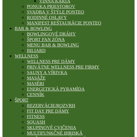
VÍNNA KARTA
PONUKA PRIESTOROV
SVADBA V ŠTÝLE PONTEO
RODINNÉ OSLAVY
MANIFEST REŠTAURÁCIE PONTEO
BAR & BOWLING
BOWLINGOVÉ DRÁHY
ŠPORT FAN ZÓNA
MENU BAR & BOWLING
BILIARD
WELLNESS
WELLNESS PRE DÁMY
PRIVÁTNE WELLNESS PRE FIRMY
SAUNY A VÍRIVKA
MASÁŽE
MASÉRI
ENERGETICKÁ PYRAMÍDA
CENNÍK
ŠPORT
REZERVÁCIE/ROZVRH
FIT DAY PRE DÁMY
FITNESS
SQUASH
SKUPINOVÉ CVIČENIA
MULTIFUNKČNÉ IHRISKÁ