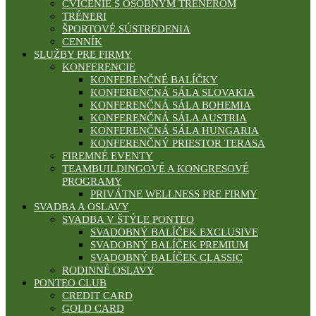
CVIČENIE S OSOBNÝM TRÉNEROM
TRÉNERI
ŠPORTOVÉ SÚSTREDENIA
CENNÍK
SLUŽBY PRE FIRMY
KONFERENCIE
KONFERENČNÉ BALÍČKY
KONFERENČNÁ SÁLA SLOVAKIA
KONFERENČNÁ SÁLA BOHEMIA
KONFERENČNÁ SÁLA AUSTRIA
KONFERENČNÁ SÁLA HUNGARIA
KONFERENČNÝ PRIESTOR TERASA
FIREMNÉ EVENTY
TEAMBUILDINGOVÉ A KONGRESOVÉ
PROGRAMY
PRIVÁTNE WELLNESS PRE FIRMY
SVADBA A OSLAVY
SVADBA V ŠTÝLE PONTEO
SVADOBNÝ BALÍČEK EXCLUSIVE
SVADOBNÝ BALÍČEK PREMIUM
SVADOBNÝ BALÍČEK CLASSIC
RODINNÉ OSLAVY
PONTEO CLUB
CREDIT CARD
GOLD CARD