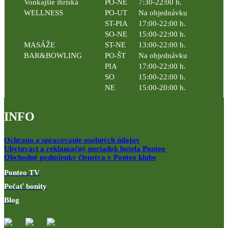
Vonkajšie ihriská
PO-NE
7:30-22:00 h.
WELLNESS
PO-UT
Na objednávku
ST-PIA
17:00-22:00 h.
SO-NE
15:00-22:00 h.
MASÁŽE
ST-NE
13:00-22:00 h.
BAR&BOWLING
PO-ŠT
Na objednávku
PIA
17:00-22:00 h.
SO
15:00-22:00 h.
NE
15:00-20:00 h.
INFO
Ochrana a spracovanie osobných údajov
Ubytovací a reklamačný poriadok hotela Ponteo
Obchodné podmienky členstva v Ponteo klube
Ponteo TV
Pečať bonity
Blog