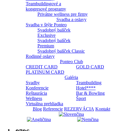
Teambuildingové a
kongresové programy
Privátne wellness pre firmy
Svadba a oslavy
Svadba v štýle Ponteo
Svadobný balíček
Exclusive
Svadobný balíček
Premium
Svadobný balíček Classic
Rodinné oslavy
Ponteo Club
CREDIT CARD
GOLD CARD
PLATINUM CARD
Galéria
Svadby
Teambuilding
Konferencie
Hotel****
Reštaurácia
Bar & Bowling
Wellness
Šport
Virtuálna prehliadka
Blog
Referencie
REZERVÁCIA
Kontakt