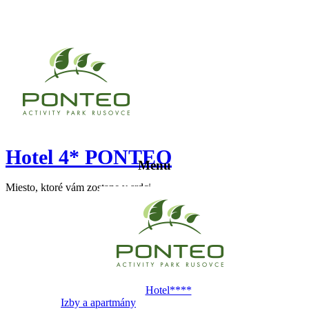
Hotel 4* PONTEO
Menu
Miesto, ktoré vám zostane v srdci
Hotel****
Izby a apartmány