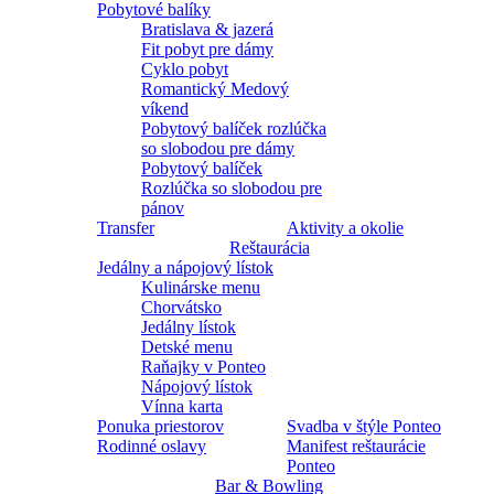
Pobytové balíky
Bratislava & jazerá
Fit pobyt pre dámy
Cyklo pobyt
Romantický Medový
víkend
Pobytový balíček rozlúčka
so slobodou pre dámy
Pobytový balíček
Rozlúčka so slobodou pre
pánov
Transfer
Aktivity a okolie
Reštaurácia
Jedálny a nápojový lístok
Kulinárske menu
Chorvátsko
Jedálny lístok
Detské menu
Raňajky v Ponteo
Nápojový lístok
Vínna karta
Ponuka priestorov
Svadba v štýle Ponteo
Rodinné oslavy
Manifest reštaurácie
Ponteo
Bar & Bowling