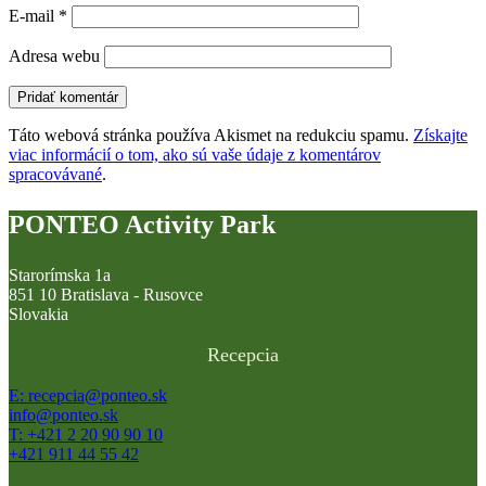
E-mail
*
Adresa webu
Táto webová stránka používa Akismet na redukciu spamu.
Získajte
viac informácií o tom, ako sú vaše údaje z komentárov
spracovávané
.
PONTEO Activity Park
Starorímska 1a
851 10 Bratislava - Rusovce
Slovakia
Recepcia
E: recepcia@ponteo.sk
info@ponteo.sk
T: +421 2 20 90 90 10
+421 911 44 55 42