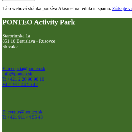
Táto webová stránka používa Akismet na redukciu spamu.
Získajte v
PONTEO Activity Park
Starorímska 1a
851 10 Bratislava - Rusovce
Slovakia
E: recepcia@ponteo.sk
info@ponteo.sk
T: +421 2 20 90 90 10
+421 911 44 55 42
E: eventy@ponteo.sk
T: +421 911 44 55 48