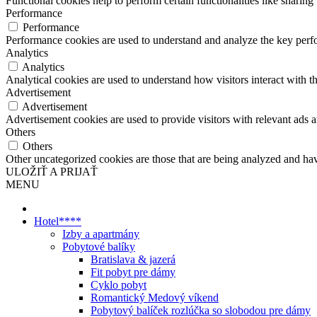
Functional cookies help to perform certain functionalities like sharing 
Performance
Performance
Performance cookies are used to understand and analyze the key perfor
Analytics
Analytics
Analytical cookies are used to understand how visitors interact with th
Advertisement
Advertisement
Advertisement cookies are used to provide visitors with relevant ads 
Others
Others
Other uncategorized cookies are those that are being analyzed and have
ULOŽIŤ A PRIJAŤ
MENU
Hotel****
Izby a apartmány
Pobytové balíky
Bratislava & jazerá
Fit pobyt pre dámy
Cyklo pobyt
Romantický Medový víkend
Pobytový balíček rozlúčka so slobodou pre dámy