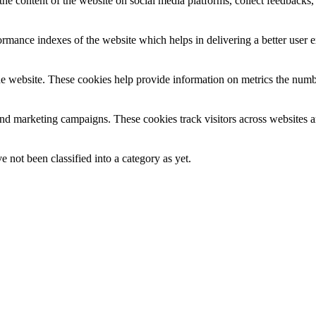
the content of the website on social media platforms, collect feedbacks, 
mance indexes of the website which helps in delivering a better user ex
e website. These cookies help provide information on metrics the number 
and marketing campaigns. These cookies track visitors across websites a
 not been classified into a category as yet.