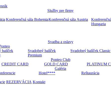
nník
Služby pre firmy
akia
Konferenčná sála Bohemia
Konferenčná sála Austria
Konferenčná
Hungaria
Svadba a oslavy
Ponteo
 balíček
Svadobný balíček
Svadobný balíček Classic
e
Premium
Ponteo Club
CREDIT CARD
GOLD CARD
PLATINUM 
Galéria
nferencie
Hotel****
Reštaurácia
ncie
REZERVÁCIA
Kontakt