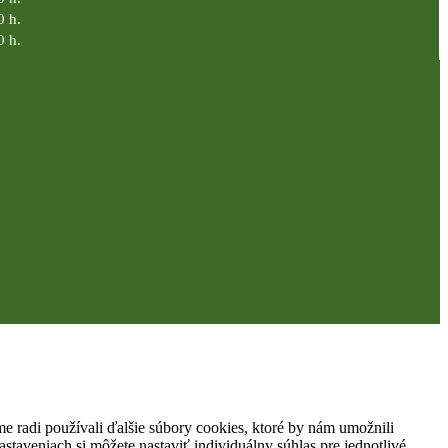
0 h.
0 h.
 radi používali ďalšie súbory cookies, ktoré by nám umožnili
staveniach si môžete nastaviť individuálny súhlas pre jednotlivé