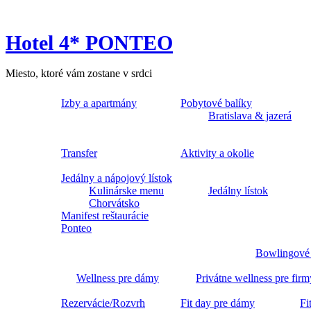
Hotel 4* PONTEO
Miesto, ktoré vám zostane v srdci
Izby a apartmány
Pobytové balíky
Bratislava & jazerá
Transfer
Aktivity a okolie
Jedálny a nápojový lístok
Kulinárske menu
Jedálny lístok
Chorvátsko
Manifest reštaurácie
Ponteo
Bowlingové
Wellness pre dámy
Privátne wellness pre firm
Rezervácie/Rozvrh
Fit day pre dámy
Fi