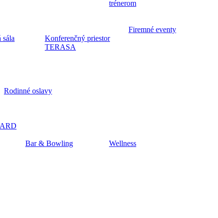
trénerom
Firemné eventy
 sála
Konferenčný priestor
TERASA
Rodinné oslavy
CARD
Bar & Bowling
Wellness