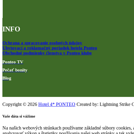
INFO
Ochrana a spracovanie osobných údajov
Ubytovací a reklamačný poriadok hotela Ponteo
Obchodné podmienky členstva v Ponteo klube
Ponteo TV
Pečať bonity
Blog
Copyright © 2026
Hotel 4* PONTEO
Created by: Lightning Strike 
Vaše dáta si vážime
Na našich webových stránkach používame základné súbory cookies, a
analyzovať výkon a štatistiky používania našej web stránky a tak vyl