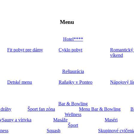
Menu
Hotel****
Fit pobyt pre dámy
Cyklo pobyt
Romantický
víkend
Reštaurácia
Detské menu
Raňajky v Ponteo
Nápojový lí
Bar & Bowling
 dráhy
Šport fan zóna
Menu Bar & Bowling
B
Wellness
y
Sauny a vírivka
Masáže
Maséri
Šport
tness
Squash
Skupinové cvičeni