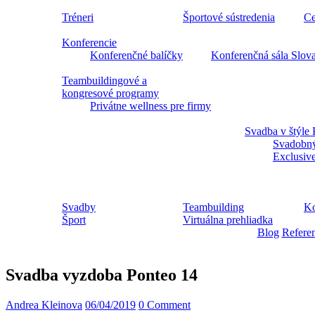
Tréneri
Športové sústredenia
Ce
Konferencie
Konferenčné balíčky
Konferenčná sála Slov
Teambuildingové a
kongresové programy
Privátne wellness pre firmy
Svadba v štýle 
Svadobný
Exclusiv
Svadby
Teambuilding
Ko
Šport
Virtuálna prehliadka
Blog
Refere
Svadba vyzdoba Ponteo 14
Andrea Kleinova
06/04/2019
0 Comment