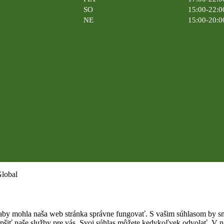
SO
15:00-22:0
NE
15:00-20:0
Global
by mohla naša web stránka správne fungovať. S vašim súhlasom by sme
epšiť naše služby pre vás. Svoj súhlas môžete kedykoľvek odvolať. V na