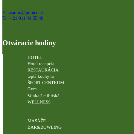
E: svadby@ponteo.sk
T: +421 911 44 55 48
Otváracie hodiny
HOTEL
Hotel recepcia
REŠTAURÁCIA
teplá kuchyňa
ŠPORT CENTRUM
Gym
Vonkajšie ihriská
WELLNESS
MASÁŽE
BAR&BOWLING