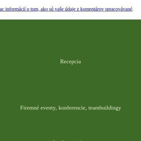
iac informácií o tom, ako sú vaše údaje z komentárov spracovávané
.
Recepcia
Firemné eventy, konferencie, teambuildingy