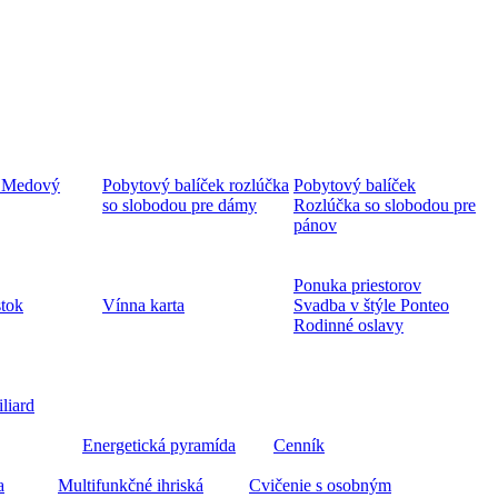
 Medový
Pobytový balíček rozlúčka
Pobytový balíček
so slobodou pre dámy
Rozlúčka so slobodou pre
pánov
Ponuka priestorov
stok
Vínna karta
Svadba v štýle Ponteo
Rodinné oslavy
iliard
Energetická pyramída
Cenník
a
Multifunkčné ihriská
Cvičenie s osobným