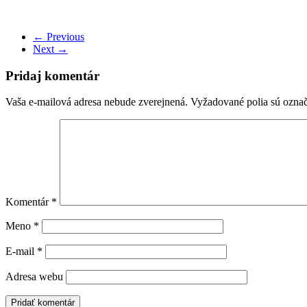
← Previous
Next →
Pridaj komentár
Vaša e-mailová adresa nebude zverejnená.
Vyžadované polia sú ozna
Komentár
*
Meno
*
E-mail
*
Adresa webu