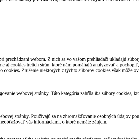
pri prechádzaní webom. Z nich sa vo vašom prehliadači ukladajú súbory
e aj cookies tretích strán, ktoré nám pomáhajú analyzovať a pochopiť,
to cookies. Zrušenie niektorých z týchto súborov cookies však môže ov
ovanie webovej stránky. Táto kategória zahŕňa iba súbory cookies, k
ebovej stránky. Používajú sa na zhromažďovanie osobných údajov použ
neobťažovať vás informáciami, o ktoré nemáte záujem.