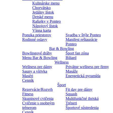
Kulinárske menu
Chorvátsko
Jedálny lístok
Detské menu
Raňajky v Ponteo
Nápojový lístok
Vínna karta
Ponuka priestorov
Svadba v štýle Ponteo
Rodinné oslavy
Manifest reštaurácie
Ponteo
Bar & Bowling
Bowlingové dráhy
Šport fan zóna
Menu Bar & Bowling
Biliard
Wellness
Wellness pre dámy
Privátne wellness pre firmy
Sauny a vírivka
Masáže
Maséri
Energetická pyramída
Cenník
Šport
Rezervácie/Rozvrh
Fit day pre dámy
Fitness
Squash
Skupinové cvičenia
Multifunkčné ihriská
Cvičenie s osobným
Tréneri
trénerom
Športové sústredenia
Cenník