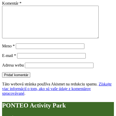
Komentár
*
Meno
*
E-mail
*
Adresa webu
Táto webová stránka používa Akismet na redukciu spamu.
Získajte
viac informácií o tom, ako sú vaše údaje z komentárov
spracovávané
.
PONTEO Activity Park