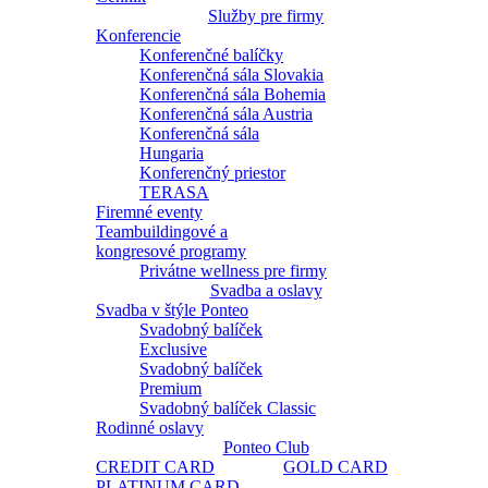
Služby pre firmy
Konferencie
Konferenčné balíčky
Konferenčná sála Slovakia
Konferenčná sála Bohemia
Konferenčná sála Austria
Konferenčná sála
Hungaria
Konferenčný priestor
TERASA
Firemné eventy
Teambuildingové a
kongresové programy
Privátne wellness pre firmy
Svadba a oslavy
Svadba v štýle Ponteo
Svadobný balíček
Exclusive
Svadobný balíček
Premium
Svadobný balíček Classic
Rodinné oslavy
Ponteo Club
CREDIT CARD
GOLD CARD
PLATINUM CARD