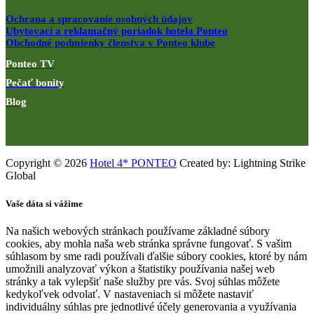
Ochrana a spracovanie osobných údajov
Ubytovací a reklamačný poriadok hotela Ponteo
Obchodné podmienky členstva v Ponteo klube
Ponteo TV
Pečať bonity
Blog
Copyright © 2026
Hotel 4* PONTEO
Created by: Lightning Strike
Global
Vaše dáta si vážime
Na našich webových stránkach používame základné súbory
cookies, aby mohla naša web stránka správne fungovať. S vašim
súhlasom by sme radi používali ďalšie súbory cookies, ktoré by nám
umožnili analyzovať výkon a štatistiky používania našej web
stránky a tak vylepšiť naše služby pre vás. Svoj súhlas môžete
kedykoľvek odvolať. V nastaveniach si môžete nastaviť
individuálny súhlas pre jednotlivé účely generovania a využívania