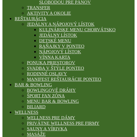
SLOBODOU PRE PÁNOV
TRANSFER
AKTIVITY A OKOLIE
REŠTAURÁCIA
JEDÁLNY A NÁPOJOVÝ LÍSTOK
KULINÁRSKE MENU CHORVÁTSKO
JEDÁLNY LÍSTOK
DETSKÉ MENU
RAŇAJKY V PONTEO
NÁPOJOVÝ LÍSTOK
VÍNNA KARTA
PONUKA PRIESTOROV
SVADBA V ŠTÝLE PONTEO
RODINNÉ OSLAVY
MANIFEST REŠTAURÁCIE PONTEO
BAR & BOWLING
BOWLINGOVÉ DRÁHY
ŠPORT FAN ZÓNA
MENU BAR & BOWLING
BILIARD
WELLNESS
WELLNESS PRE DÁMY
PRIVÁTNE WELLNESS PRE FIRMY
SAUNY A VÍRIVKA
MASÁŽE