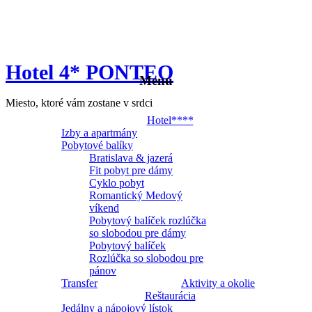
Hotel 4* PONTEO
Menu
Miesto, ktoré vám zostane v srdci
Hotel****
Izby a apartmány
Pobytové balíky
Bratislava & jazerá
Fit pobyt pre dámy
Cyklo pobyt
Romantický Medový
víkend
Pobytový balíček rozlúčka
so slobodou pre dámy
Pobytový balíček
Rozlúčka so slobodou pre
pánov
Transfer
Aktivity a okolie
Reštaurácia
Jedálny a nápojový lístok