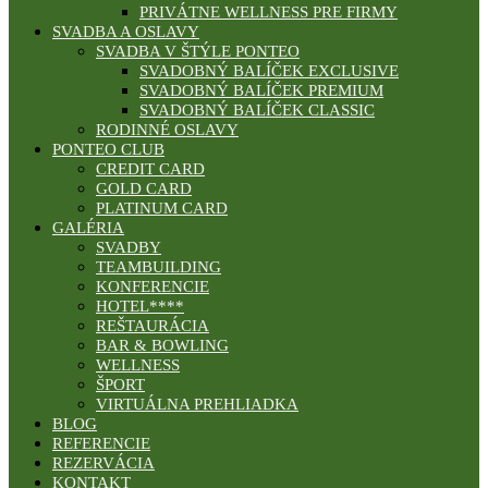
PRIVÁTNE WELLNESS PRE FIRMY
SVADBA A OSLAVY
SVADBA V ŠTÝLE PONTEO
SVADOBNÝ BALÍČEK EXCLUSIVE
SVADOBNÝ BALÍČEK PREMIUM
SVADOBNÝ BALÍČEK CLASSIC
RODINNÉ OSLAVY
PONTEO CLUB
CREDIT CARD
GOLD CARD
PLATINUM CARD
GALÉRIA
SVADBY
TEAMBUILDING
KONFERENCIE
HOTEL****
REŠTAURÁCIA
BAR & BOWLING
WELLNESS
ŠPORT
VIRTUÁLNA PREHLIADKA
BLOG
REFERENCIE
REZERVÁCIA
KONTAKT