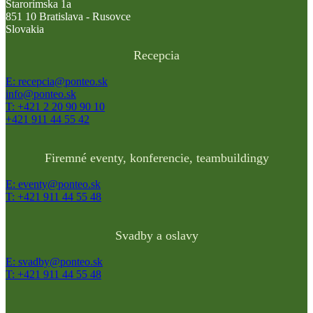
Starorímska 1a
851 10 Bratislava - Rusovce
Slovakia
Recepcia
E: recepcia@ponteo.sk
info@ponteo.sk
T: +421 2 20 90 90 10
+421 911 44 55 42
Firemné eventy, konferencie, teambuildingy
E: eventy@ponteo.sk
T: +421 911 44 55 48
Svadby a oslavy
E: svadby@ponteo.sk
T: +421 911 44 55 48