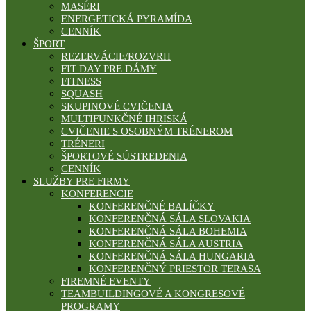
MASÉRI
ENERGETICKÁ PYRAMÍDA
CENNÍK
ŠPORT
REZERVÁCIE/ROZVRH
FIT DAY PRE DÁMY
FITNESS
SQUASH
SKUPINOVÉ CVIČENIA
MULTIFUNKČNÉ IHRISKÁ
CVIČENIE S OSOBNÝM TRÉNEROM
TRÉNERI
ŠPORTOVÉ SÚSTREDENIA
CENNÍK
SLUŽBY PRE FIRMY
KONFERENCIE
KONFERENČNÉ BALÍČKY
KONFERENČNÁ SÁLA SLOVAKIA
KONFERENČNÁ SÁLA BOHEMIA
KONFERENČNÁ SÁLA AUSTRIA
KONFERENČNÁ SÁLA HUNGARIA
KONFERENČNÝ PRIESTOR TERASA
FIREMNÉ EVENTY
TEAMBUILDINGOVÉ A KONGRESOVÉ
PROGRAMY