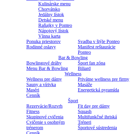
Kulinárske menu
Chorvátsko
Jedálny lístok
Detské menu
Raňajky v Ponteo
Nápojový lístok
Vínna karta
Ponuka priestorov
Svadba v štýle Ponteo
Rodinné oslavy
Manifest reštaurácie
Ponteo
Bar & Bowling
Bowlingové dráhy
Šport fan zóna
Menu Bar & Bowling
Biliard
Wellness
Wellness pre dámy
Privátne wellness pre firmy
Sauny a vírivka
Masáže
Maséri
Energetická pyramída
Cenník
Šport
Rezervácie/Rozvrh
Fit day pre dámy
Fitness
Squash
Skupinové cvičenia
Multifunkčné ihriská
Cvičenie s osobným
Tréneri
trénerom
Športové sústredenia
Cenník