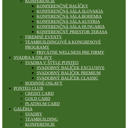
KONFERENCIE
KONFERENČNÉ BALÍČKY
KONFERENČNÁ SÁLA SLOVAKIA
KONFERENČNÁ SÁLA BOHEMIA
KONFERENČNÁ SÁLA AUSTRIA
KONFERENČNÁ SÁLA HUNGARIA
KONFERENČNÝ PRIESTOR TERASA
FIREMNÉ EVENTY
TEAMBUILDINGOVÉ A KONGRESOVÉ
PROGRAMY
PRIVÁTNE WELLNESS PRE FIRMY
SVADBA A OSLAVY
SVADBA V ŠTÝLE PONTEO
SVADOBNÝ BALÍČEK EXCLUSIVE
SVADOBNÝ BALÍČEK PREMIUM
SVADOBNÝ BALÍČEK CLASSIC
RODINNÉ OSLAVY
PONTEO CLUB
CREDIT CARD
GOLD CARD
PLATINUM CARD
GALÉRIA
SVADBY
TEAMBUILDING
KONFERENCIE