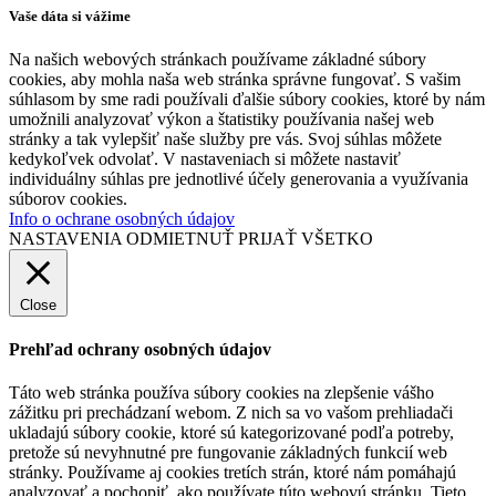
Vaše dáta si vážime
Na našich webových stránkach používame základné súbory
cookies, aby mohla naša web stránka správne fungovať. S vašim
súhlasom by sme radi používali ďalšie súbory cookies, ktoré by nám
umožnili analyzovať výkon a štatistiky používania našej web
stránky a tak vylepšiť naše služby pre vás. Svoj súhlas môžete
kedykoľvek odvolať. V nastaveniach si môžete nastaviť
individuálny súhlas pre jednotlivé účely generovania a využívania
súborov cookies.
Info o ochrane osobných údajov
NASTAVENIA
ODMIETNUŤ
PRIJAŤ VŠETKO
Close
Prehľad ochrany osobných údajov
Táto web stránka používa súbory cookies na zlepšenie vášho
zážitku pri prechádzaní webom. Z nich sa vo vašom prehliadači
ukladajú súbory cookie, ktoré sú kategorizované podľa potreby,
pretože sú nevyhnutné pre fungovanie základných funkcií web
stránky. Používame aj cookies tretích strán, ktoré nám pomáhajú
analyzovať a pochopiť, ako používate túto webovú stránku. Tieto