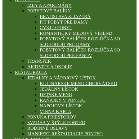
IZBY A APARTMÁNY
POBYTOVÉ BALÍKY
BRATISLAVA & JAZERÁ
FIT POBYT PRE DÁMY
CYKLO POBYT
ROMANTICKÝ MEDOVÝ VÍKEND
POBYTOVÝ BALÍČEK ROZLÚČKA SO
SLOBODOU PRE DÁMY
POBYTOVÝ BALÍČEK ROZLÚČKA SO
SLOBODOU PRE PÁNOV
TRANSFER
AKTIVITY A OKOLIE
REŠTAURÁCIA
JEDÁLNY A NÁPOJOVÝ LÍSTOK
KULINÁRSKE MENU CHORVÁTSKO
JEDÁLNY LÍSTOK
DETSKÉ MENU
RAŇAJKY V PONTEO
NÁPOJOVÝ LÍSTOK
VÍNNA KARTA
PONUKA PRIESTOROV
SVADBA V ŠTÝLE PONTEO
RODINNÉ OSLAVY
MANIFEST REŠTAURÁCIE PONTEO