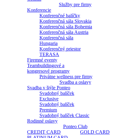
Služby pre firmy
Konferencie
Konferenčné balíčky
Konferenčná sála Slovakia
Konferenčná sála Bohemia
Konferenčná sála Austria
Konferenčná sála
Hungaria
Konferenčný priestor
TERASA
Firemné eventy
Teambuildingové a
kongresové programy
Privátne wellness pre firmy
Svadba a oslavy
Svadba v štýle Ponteo
Svadobný balíček
Exclusive
Svadobný balíček
Premium
Svadobný balíček Classic
Rodinné oslavy
Ponteo Club
CREDIT CARD
GOLD CARD
PLATINUM CARD