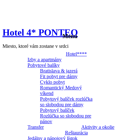
Hotel 4* PONTEO
Menu
Miesto, ktoré vám zostane v srdci
Hotel****
Izby a apartmány
Pobytové balíky
Bratislava & jazerá
Fit pobyt pre dámy
Cyklo pobyt
Romantický Medový
víkend
Pobytový balíček rozlúčka
so slobodou pre dámy
Pobytový balíček
Rozlúčka so slobodou pre
pánov
Transfer
Aktivity a okolie
Reštaurácia
Jedálny a nápojový lístok