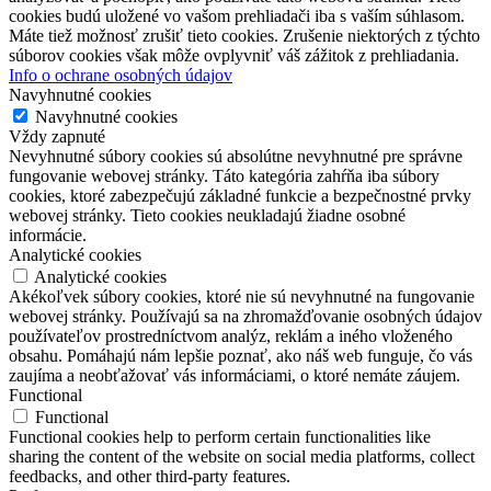
cookies budú uložené vo vašom prehliadači iba s vaším súhlasom.
Máte tiež možnosť zrušiť tieto cookies. Zrušenie niektorých z týchto
súborov cookies však môže ovplyvniť váš zážitok z prehliadania.
Info o ochrane osobných údajov
Navyhnutné cookies
Navyhnutné cookies
Vždy zapnuté
Nevyhnutné súbory cookies sú absolútne nevyhnutné pre správne
fungovanie webovej stránky. Táto kategória zahŕňa iba súbory
cookies, ktoré zabezpečujú základné funkcie a bezpečnostné prvky
webovej stránky. Tieto cookies neukladajú žiadne osobné
informácie.
Analytické cookies
Analytické cookies
Akékoľvek súbory cookies, ktoré nie sú nevyhnutné na fungovanie
webovej stránky. Používajú sa na zhromažďovanie osobných údajov
používateľov prostredníctvom analýz, reklám a iného vloženého
obsahu. Pomáhajú nám lepšie poznať, ako náš web funguje, čo vás
zaujíma a neobťažovať vás informáciami, o ktoré nemáte záujem.
Functional
Functional
Functional cookies help to perform certain functionalities like
sharing the content of the website on social media platforms, collect
feedbacks, and other third-party features.