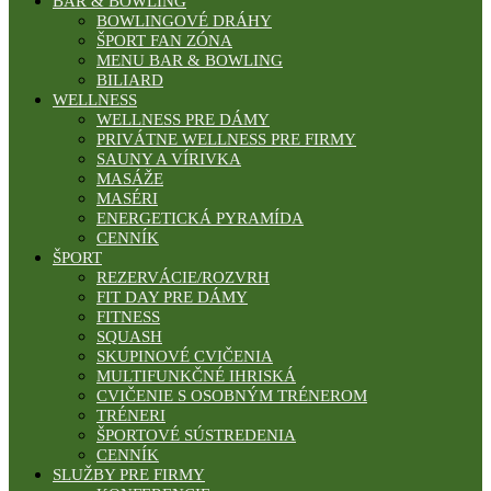
BAR & BOWLING
BOWLINGOVÉ DRÁHY
ŠPORT FAN ZÓNA
MENU BAR & BOWLING
BILIARD
WELLNESS
WELLNESS PRE DÁMY
PRIVÁTNE WELLNESS PRE FIRMY
SAUNY A VÍRIVKA
MASÁŽE
MASÉRI
ENERGETICKÁ PYRAMÍDA
CENNÍK
ŠPORT
REZERVÁCIE/ROZVRH
FIT DAY PRE DÁMY
FITNESS
SQUASH
SKUPINOVÉ CVIČENIA
MULTIFUNKČNÉ IHRISKÁ
CVIČENIE S OSOBNÝM TRÉNEROM
TRÉNERI
ŠPORTOVÉ SÚSTREDENIA
CENNÍK
SLUŽBY PRE FIRMY