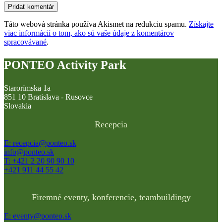
Táto webová stránka používa Akismet na redukciu spamu.
Získajte
viac informácií o tom, ako sú vaše údaje z komentárov
spracovávané
.
PONTEO Activity Park
Starorímska 1a
851 10 Bratislava - Rusovce
Slovakia
Recepcia
E: recepcia@ponteo.sk
info@ponteo.sk
T: +421 2 20 90 90 10
+421 911 44 55 42
Firemné eventy, konferencie, teambuildingy
E: eventy@ponteo.sk