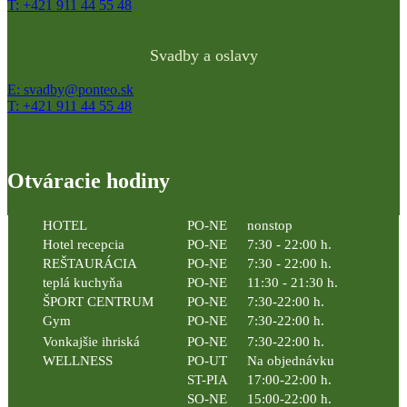
T: +421 911 44 55 48
Svadby a oslavy
E: svadby@ponteo.sk
T: +421 911 44 55 48
Otváracie hodiny
HOTEL
PO-NE
nonstop
Hotel recepcia
PO-NE
7:30 - 22:00 h.
REŠTAURÁCIA
PO-NE
7:30 - 22:00 h.
teplá kuchyňa
PO-NE
11:30 - 21:30 h.
ŠPORT CENTRUM
PO-NE
7:30-22:00 h.
Gym
PO-NE
7:30-22:00 h.
Vonkajšie ihriská
PO-NE
7:30-22:00 h.
WELLNESS
PO-UT
Na objednávku
ST-PIA
17:00-22:00 h.
SO-NE
15:00-22:00 h.