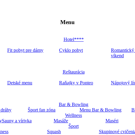
Menu
Hotel****
Fit pobyt pre dámy
Cyklo pobyt
Romantický
víkend
Reštaurácia
Detské menu
Raňajky v Ponteo
Nápojový lí
Bar & Bowling
 dráhy
Šport fan zóna
Menu Bar & Bowling
B
Wellness
y
Sauny a vírivka
Masáže
Maséri
Šport
tness
Squash
Skupinové cvičeni