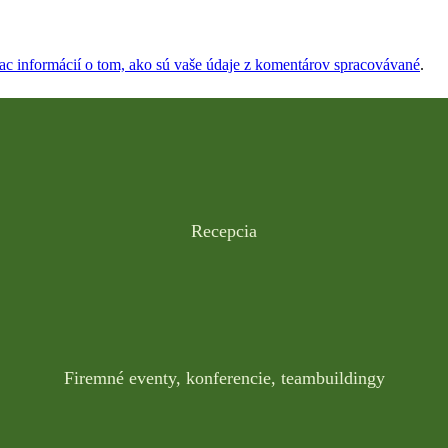
iac informácií o tom, ako sú vaše údaje z komentárov spracovávané
.
Recepcia
Firemné eventy, konferencie, teambuildingy