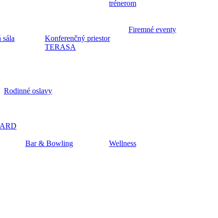
trénerom
Firemné eventy
 sála
Konferenčný priestor
TERASA
Rodinné oslavy
CARD
Bar & Bowling
Wellness