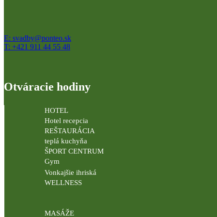
E: svadby@ponteo.sk
T: +421 911 44 55 48
Otváracie hodiny
HOTEL
Hotel recepcia
REŠTAURÁCIA
teplá kuchyňa
ŠPORT CENTRUM
Gym
Vonkajšie ihriská
WELLNESS
MASÁŽE