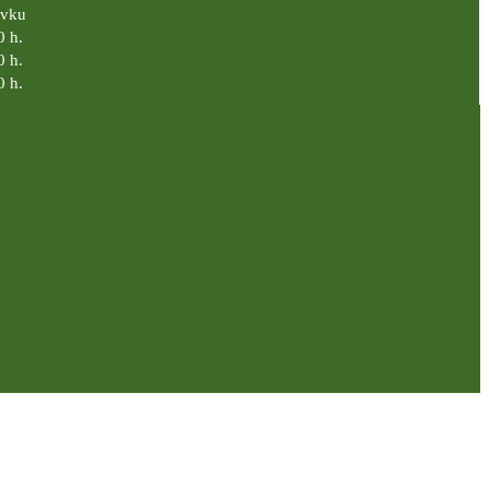
ávku
0 h.
0 h.
0 h.