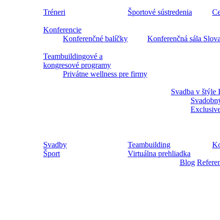
Tréneri
Športové sústredenia
Ce
Konferencie
Konferenčné balíčky
Konferenčná sála Slov
Teambuildingové a
kongresové programy
Privátne wellness pre firmy
Svadba v štýle 
Svadobný
Exclusiv
Svadby
Teambuilding
Ko
Šport
Virtuálna prehliadka
Blog
Refere