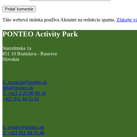
Táto webová stránka používa Akismet na redukciu spamu.
Získajte v
PONTEO Activity Park
Starorímska 1a
851 10 Bratislava - Rusovce
Slovakia
E: recepcia@ponteo.sk
info@ponteo.sk
T: +421 2 20 90 90 10
+421 911 44 55 42
E: eventy@ponteo.sk
T: +421 911 44 55 48