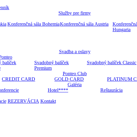
nník
Služby pre firmy
akia
Konferenčná sála Bohemia
Konferenčná sála Austria
Konferenčná
Hungaria
Svadba a oslavy
Ponteo
 balíček
Svadobný balíček
Svadobný balíček Classic
e
Premium
Ponteo Club
CREDIT CARD
GOLD CARD
PLATINUM 
Galéria
nferencie
Hotel****
Reštaurácia
ncie
REZERVÁCIA
Kontakt