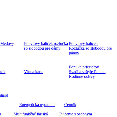
 Medový
Pobytový balíček rozlúčka
Pobytový balíček
so slobodou pre dámy
Rozlúčka so slobodou pre
pánov
Ponuka priestorov
stok
Vínna karta
Svadba v štýle Ponteo
Rodinné oslavy
iliard
Energetická pyramída
Cenník
a
Multifunkčné ihriská
Cvičenie s osobným