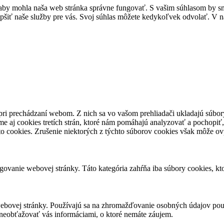
by mohla naša web stránka správne fungovať. S vašim súhlasom by sme
epšiť naše služby pre vás. Svoj súhlas môžete kedykoľvek odvolať. V na
pri prechádzaní webom. Z nich sa vo vašom prehliadači ukladajú súbory
e aj cookies tretích strán, ktoré nám pomáhajú analyzovať a pochopiť,
to cookies. Zrušenie niektorých z týchto súborov cookies však môže ov
ovanie webovej stránky. Táto kategória zahŕňa iba súbory cookies, k
ebovej stránky. Používajú sa na zhromažďovanie osobných údajov použ
neobťažovať vás informáciami, o ktoré nemáte záujem.