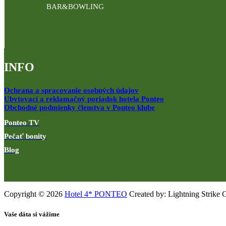
BAR&BOWLING
INFO
Ochrana a spracovanie osobných údajov
Ubytovací a reklamačný poriadok hotela Ponteo
Obchodné podmienky členstva v Ponteo klube
Ponteo TV
Pečať bonity
Blog
Copyright © 2026
Hotel 4* PONTEO
Created by: Lightning Strike 
Vaše dáta si vážime