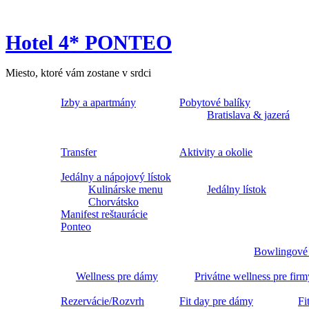
Hotel 4* PONTEO
Miesto, ktoré vám zostane v srdci
Izby a apartmány
Pobytové balíky
Bratislava & jazerá
Transfer
Aktivity a okolie
Jedálny a nápojový lístok
Kulinárske menu
Jedálny lístok
Chorvátsko
Manifest reštaurácie
Ponteo
Bowlingové
Wellness pre dámy
Privátne wellness pre firm
Rezervácie/Rozvrh
Fit day pre dámy
Fi