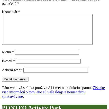
označené
*
Komentár
*
Meno
*
E-mail
*
Adresa webu
Táto webová stránka používa Akismet na redukciu spamu.
Získajte
viac informácií o tom, ako sú vaše údaje z komentárov
spracovávané
.
PONTEO Activity Park