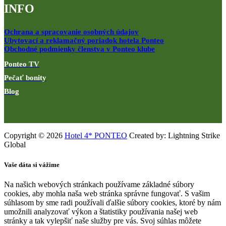
INFO
Ochrana a spracovanie osobných údajov
Ubytovací a reklamačný poriadok hotela Ponteo
Obchodné podmienky členstva v Ponteo klube
Ponteo TV
Pečať bonity
Blog
Copyright © 2026
Hotel 4* PONTEO
Created by: Lightning Strike
Global
Vaše dáta si vážime
Na našich webových stránkach používame základné súbory
cookies, aby mohla naša web stránka správne fungovať. S vašim
súhlasom by sme radi používali ďalšie súbory cookies, ktoré by nám
umožnili analyzovať výkon a štatistiky používania našej web
stránky a tak vylepšiť naše služby pre vás. Svoj súhlas môžete