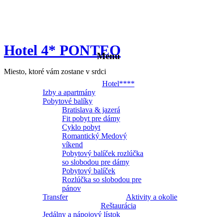
Hotel 4* PONTEO
Menu
Miesto, ktoré vám zostane v srdci
Hotel****
Izby a apartmány
Pobytové balíky
Bratislava & jazerá
Fit pobyt pre dámy
Cyklo pobyt
Romantický Medový
víkend
Pobytový balíček rozlúčka
so slobodou pre dámy
Pobytový balíček
Rozlúčka so slobodou pre
pánov
Transfer
Aktivity a okolie
Reštaurácia
Jedálny a nápojový lístok