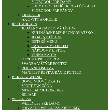
SLOBODOU PRE DÁMY
POBYTOVÝ BALÍČEK ROZLÚČKA SO
SLOBODOU PRE PÁNOV
TRANSFER
AKTIVITY A OKOLIE
REŠTAURÁCIA
JEDÁLNY A NÁPOJOVÝ LÍSTOK
KULINÁRSKE MENU CHORVÁTSKO
JEDÁLNY LÍSTOK
DETSKÉ MENU
RAŇAJKY V PONTEO
NÁPOJOVÝ LÍSTOK
VÍNNA KARTA
PONUKA PRIESTOROV
SVADBA V ŠTÝLE PONTEO
RODINNÉ OSLAVY
MANIFEST REŠTAURÁCIE PONTEO
BAR & BOWLING
BOWLINGOVÉ DRÁHY
ŠPORT FAN ZÓNA
MENU BAR & BOWLING
BILIARD
WELLNESS
WELLNESS PRE DÁMY
PRIVÁTNE WELLNESS PRE FIRMY