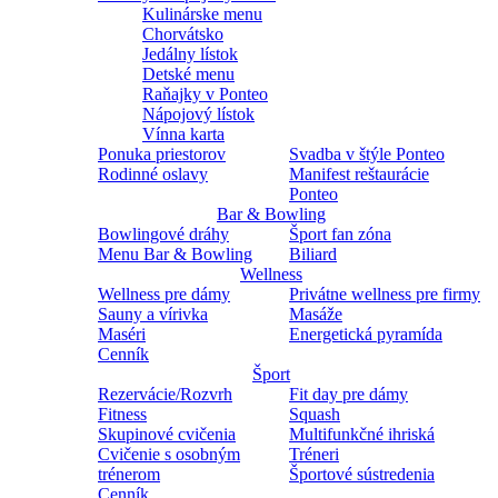
Kulinárske menu
Chorvátsko
Jedálny lístok
Detské menu
Raňajky v Ponteo
Nápojový lístok
Vínna karta
Ponuka priestorov
Svadba v štýle Ponteo
Rodinné oslavy
Manifest reštaurácie
Ponteo
Bar & Bowling
Bowlingové dráhy
Šport fan zóna
Menu Bar & Bowling
Biliard
Wellness
Wellness pre dámy
Privátne wellness pre firmy
Sauny a vírivka
Masáže
Maséri
Energetická pyramída
Cenník
Šport
Rezervácie/Rozvrh
Fit day pre dámy
Fitness
Squash
Skupinové cvičenia
Multifunkčné ihriská
Cvičenie s osobným
Tréneri
trénerom
Športové sústredenia
Cenník