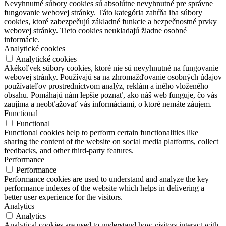
Nevyhnutné súbory cookies sú absolútne nevyhnutné pre správne
fungovanie webovej stránky. Táto kategória zahŕňa iba súbory
cookies, ktoré zabezpečujú základné funkcie a bezpečnostné prvky
webovej stránky. Tieto cookies neukladajú žiadne osobné
informácie.
Analytické cookies
Analytické cookies
Akékoľvek súbory cookies, ktoré nie sú nevyhnutné na fungovanie
webovej stránky. Používajú sa na zhromažďovanie osobných údajov
používateľov prostredníctvom analýz, reklám a iného vloženého
obsahu. Pomáhajú nám lepšie poznať, ako náš web funguje, čo vás
zaujíma a neobťažovať vás informáciami, o ktoré nemáte záujem.
Functional
Functional
Functional cookies help to perform certain functionalities like
sharing the content of the website on social media platforms, collect
feedbacks, and other third-party features.
Performance
Performance
Performance cookies are used to understand and analyze the key
performance indexes of the website which helps in delivering a
better user experience for the visitors.
Analytics
Analytics
Analytical cookies are used to understand how visitors interact with