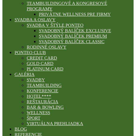
TEAMBUILDINGOVÉ A KONGRESOVÉ
PROGRAMY
PRIVÁTNE WELLNESS PRE FIRMY
SVADBA A OSLAVY
SVADBA V ŠTÝLE PONTEO
SVADOBNÝ BALÍČEK EXCLUSIVE
SVADOBNÝ BALÍČEK PREMIUM
SVADOBNÝ BALÍČEK CLASSIC
RODINNÉ OSLAVY
PONTEO CLUB
CREDIT CARD
GOLD CARD
PLATINUM CARD
GALÉRIA
SVADBY
TEAMBUILDING
KONFERENCIE
HOTEL****
REŠTAURÁCIA
BAR & BOWLING
WELLNESS
ŠPORT
VIRTUÁLNA PREHLIADKA
BLOG
REFERENCIE