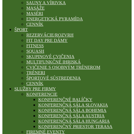
SAUNY A VÍRIVKA
MASÁŽE
MASÉRI
ENERGETICKÁ PYRAMÍDA
CENNÍK
ŠPORT
REZERVÁCIE/ROZVRH
FIT DAY PRE DÁMY
FITNESS
SQUASH
SKUPINOVÉ CVIČENIA
MULTIFUNKČNÉ IHRISKÁ
CVIČENIE S OSOBNÝM TRÉNEROM
TRÉNERI
ŠPORTOVÉ SÚSTREDENIA
CENNÍK
SLUŽBY PRE FIRMY
KONFERENCIE
KONFERENČNÉ BALÍČKY
KONFERENČNÁ SÁLA SLOVAKIA
KONFERENČNÁ SÁLA BOHEMIA
KONFERENČNÁ SÁLA AUSTRIA
KONFERENČNÁ SÁLA HUNGARIA
KONFERENČNÝ PRIESTOR TERASA
FIREMNÉ EVENTY