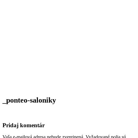
_ponteo-saloniky
Pridaj komentár
Vaša e-mailová adresa nebude zverejnená.
Vyžadované polia sú