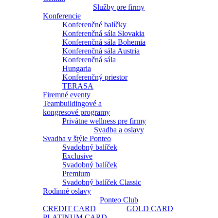
Služby pre firmy
Konferencie
Konferenčné balíčky
Konferenčná sála Slovakia
Konferenčná sála Bohemia
Konferenčná sála Austria
Konferenčná sála
Hungaria
Konferenčný priestor
TERASA
Firemné eventy
Teambuildingové a
kongresové programy
Privátne wellness pre firmy
Svadba a oslavy
Svadba v štýle Ponteo
Svadobný balíček
Exclusive
Svadobný balíček
Premium
Svadobný balíček Classic
Rodinné oslavy
Ponteo Club
CREDIT CARD
GOLD CARD
PLATINUM CARD