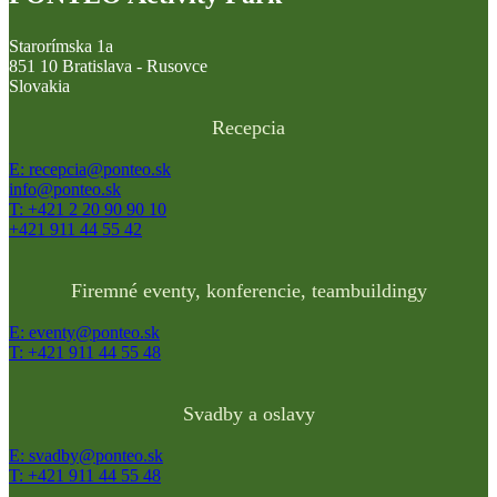
Starorímska 1a
851 10 Bratislava - Rusovce
Slovakia
Recepcia
E: recepcia@ponteo.sk
info@ponteo.sk
T: +421 2 20 90 90 10
+421 911 44 55 42
Firemné eventy, konferencie, teambuildingy
E: eventy@ponteo.sk
T: +421 911 44 55 48
Svadby a oslavy
E: svadby@ponteo.sk
T: +421 911 44 55 48