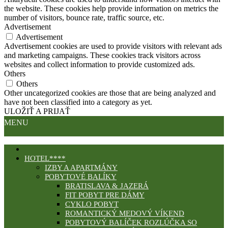
the website. These cookies help provide information on metrics the
number of visitors, bounce rate, traffic source, etc.
Advertisement
Advertisement
Advertisement cookies are used to provide visitors with relevant ads
and marketing campaigns. These cookies track visitors across
websites and collect information to provide customized ads.
Others
Others
Other uncategorized cookies are those that are being analyzed and
have not been classified into a category as yet.
ULOŽIŤ A PRIJAŤ
MENU
HOTEL****
IZBY A APARTMÁNY
POBYTOVÉ BALÍKY
BRATISLAVA & JAZERÁ
FIT POBYT PRE DÁMY
CYKLO POBYT
ROMANTICKÝ MEDOVÝ VÍKEND
POBYTOVÝ BALÍČEK ROZLÚČKA SO