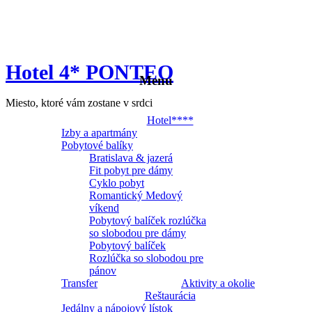
Hotel 4* PONTEO
Menu
Miesto, ktoré vám zostane v srdci
Hotel****
Izby a apartmány
Pobytové balíky
Bratislava & jazerá
Fit pobyt pre dámy
Cyklo pobyt
Romantický Medový
víkend
Pobytový balíček rozlúčka
so slobodou pre dámy
Pobytový balíček
Rozlúčka so slobodou pre
pánov
Transfer
Aktivity a okolie
Reštaurácia
Jedálny a nápojový lístok