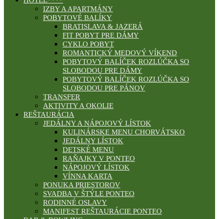
HOTEL****
IZBY A APARTMÁNY
POBYTOVÉ BALÍKY
BRATISLAVA & JAZERÁ
FIT POBYT PRE DÁMY
CYKLO POBYT
ROMANTICKÝ MEDOVÝ VÍKEND
POBYTOVÝ BALÍČEK ROZLÚČKA SO
SLOBODOU PRE DÁMY
POBYTOVÝ BALÍČEK ROZLÚČKA SO
SLOBODOU PRE PÁNOV
TRANSFER
AKTIVITY A OKOLIE
REŠTAURÁCIA
JEDÁLNY A NÁPOJOVÝ LÍSTOK
KULINÁRSKE MENU CHORVÁTSKO
JEDÁLNY LÍSTOK
DETSKÉ MENU
RAŇAJKY V PONTEO
NÁPOJOVÝ LÍSTOK
VÍNNA KARTA
PONUKA PRIESTOROV
SVADBA V ŠTÝLE PONTEO
RODINNÉ OSLAVY
MANIFEST REŠTAURÁCIE PONTEO