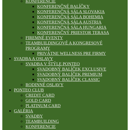
KONFERENCIE
KONFERENČNÉ BALÍČKY
KONFERENČNÁ SÁLA SLOVAKIA
KONFERENČNÁ SÁLA BOHEMIA
KONFERENČNÁ SÁLA AUSTRIA
KONFERENČNÁ SÁLA HUNGARIA
KONFERENČNÝ PRIESTOR TERASA
FIREMNÉ EVENTY
TEAMBUILDINGOVÉ A KONGRESOVÉ
PROGRAMY
PRIVÁTNE WELLNESS PRE FIRMY
SVADBA A OSLAVY
SVADBA V ŠTÝLE PONTEO
SVADOBNÝ BALÍČEK EXCLUSIVE
SVADOBNÝ BALÍČEK PREMIUM
SVADOBNÝ BALÍČEK CLASSIC
RODINNÉ OSLAVY
PONTEO CLUB
CREDIT CARD
GOLD CARD
PLATINUM CARD
GALÉRIA
SVADBY
TEAMBUILDING
KONFERENCIE