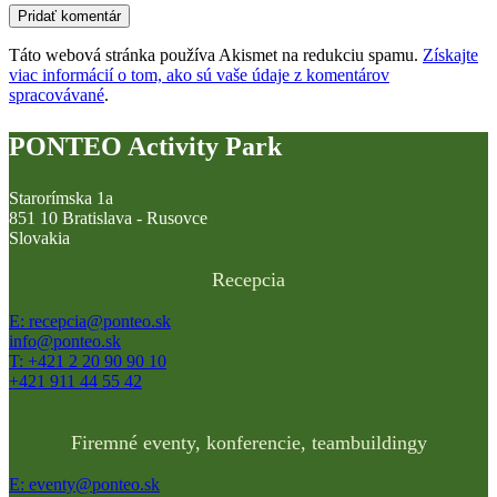
Táto webová stránka používa Akismet na redukciu spamu.
Získajte
viac informácií o tom, ako sú vaše údaje z komentárov
spracovávané
.
PONTEO Activity Park
Starorímska 1a
851 10 Bratislava - Rusovce
Slovakia
Recepcia
E: recepcia@ponteo.sk
info@ponteo.sk
T: +421 2 20 90 90 10
+421 911 44 55 42
Firemné eventy, konferencie, teambuildingy
E: eventy@ponteo.sk