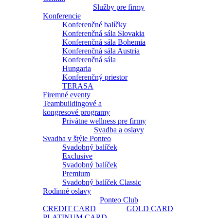
Služby pre firmy
Konferencie
Konferenčné balíčky
Konferenčná sála Slovakia
Konferenčná sála Bohemia
Konferenčná sála Austria
Konferenčná sála
Hungaria
Konferenčný priestor
TERASA
Firemné eventy
Teambuildingové a
kongresové programy
Privátne wellness pre firmy
Svadba a oslavy
Svadba v štýle Ponteo
Svadobný balíček
Exclusive
Svadobný balíček
Premium
Svadobný balíček Classic
Rodinné oslavy
Ponteo Club
CREDIT CARD
GOLD CARD
PLATINUM CARD