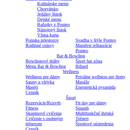
Kulinárske menu
Chorvátsko
Jedálny lístok
Detské menu
Raňajky v Ponteo
Nápojový lístok
Vínna karta
Ponuka priestorov
Svadba v štýle Ponteo
Rodinné oslavy
Manifest reštaurácie
Ponteo
Bar & Bowling
Bowlingové dráhy
Šport fan zóna
Menu Bar & Bowling
Biliard
Wellness
Wellness pre dámy
Privátne wellness pre firmy
Sauny a vírivka
Masáže
Maséri
Energetická pyramída
Cenník
Šport
Rezervácie/Rozvrh
Fit day pre dámy
Fitness
Squash
Skupinové cvičenia
Multifunkčné ihriská
Cvičenie s osobným
Tréneri
trénerom
Športové sústredenia
Cenník