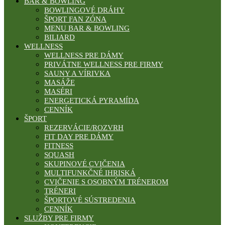
BAR & BOWLING
BOWLINGOVÉ DRÁHY
ŠPORT FAN ZÓNA
MENU BAR & BOWLING
BILIARD
WELLNESS
WELLNESS PRE DÁMY
PRIVÁTNE WELLNESS PRE FIRMY
SAUNY A VÍRIVKA
MASÁŽE
MASÉRI
ENERGETICKÁ PYRAMÍDA
CENNÍK
ŠPORT
REZERVÁCIE/ROZVRH
FIT DAY PRE DÁMY
FITNESS
SQUASH
SKUPINOVÉ CVIČENIA
MULTIFUNKČNÉ IHRISKÁ
CVIČENIE S OSOBNÝM TRÉNEROM
TRÉNERI
ŠPORTOVÉ SÚSTREDENIA
CENNÍK
SLUŽBY PRE FIRMY