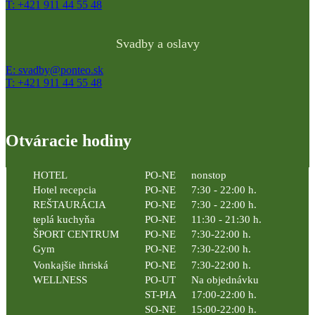
T: +421 911 44 55 48
Svadby a oslavy
E: svadby@ponteo.sk
T: +421 911 44 55 48
Otváracie hodiny
HOTEL
PO-NE
nonstop
Hotel recepcia
PO-NE
7:30 - 22:00 h.
REŠTAURÁCIA
PO-NE
7:30 - 22:00 h.
teplá kuchyňa
PO-NE
11:30 - 21:30 h.
ŠPORT CENTRUM
PO-NE
7:30-22:00 h.
Gym
PO-NE
7:30-22:00 h.
Vonkajšie ihriská
PO-NE
7:30-22:00 h.
WELLNESS
PO-UT
Na objednávku
ST-PIA
17:00-22:00 h.
SO-NE
15:00-22:00 h.