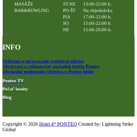
MASÁŽE
ST-NE
13:00-22:00 h.
BAR&BOWLING
PO-ŠT
Na objednávku
PIA
17:00-22:00 h.
SO
15:00-22:00 h.
NE
15:00-20:00 h.
INFO
Ochrana a spracovanie osobných údajov
Ubytovací a reklamačný poriadok hotela Ponteo
Obchodné podmienky členstva v Ponteo klube
Ponteo TV
Pečať bonity
Blog
Copyright © 2026
Hotel 4* PONTEO
Created by: Lightning Strike
Global