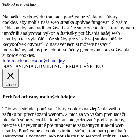
Vaše dáta si vážime
Na našich webových stránkach používame základné súbory
cookies, aby mohla naša web stránka správne fungovať. S vašim
súhlasom by sme radi používali ďalšie súbory cookies, ktoré by nám
umožnili analyzovať výkon a štatistiky používania našej web
stránky a tak vylepšiť naše služby pre vás. Svoj súhlas môžete
kedykoľvek odvolať. V nastaveniach si môžete nastaviť
individuálny súhlas pre jednotlivé účely generovania a využívania
súborov cookies.
Info o ochrane osobných údajov
NASTAVENIA
ODMIETNUŤ
PRIJAŤ VŠETKO
Close
Prehľad ochrany osobných údajov
Táto web stránka používa súbory cookies na zlepšenie vášho
zážitku pri prechádzaní webom. Z nich sa vo vašom prehliadači
ukladajú súbory cookie, ktoré sú kategorizované podľa potreby,
pretože sú nevyhnutné pre fungovanie základných funkcií web
stránky. Používame aj cookies tretích strán, ktoré nám pomáhajú
analyzovať a pochopiť, ako používate túto webovú stránku. Tieto