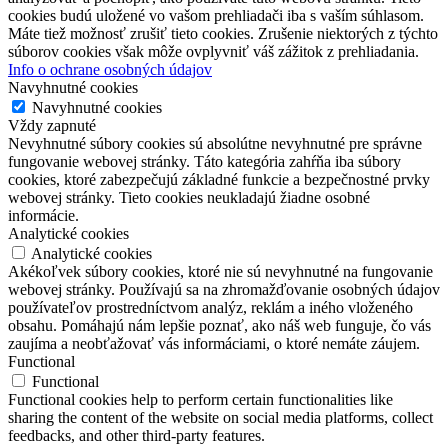
cookies budú uložené vo vašom prehliadači iba s vaším súhlasom.
Máte tiež možnosť zrušiť tieto cookies. Zrušenie niektorých z týchto
súborov cookies však môže ovplyvniť váš zážitok z prehliadania.
Info o ochrane osobných údajov
Navyhnutné cookies
Navyhnutné cookies
Vždy zapnuté
Nevyhnutné súbory cookies sú absolútne nevyhnutné pre správne
fungovanie webovej stránky. Táto kategória zahŕňa iba súbory
cookies, ktoré zabezpečujú základné funkcie a bezpečnostné prvky
webovej stránky. Tieto cookies neukladajú žiadne osobné
informácie.
Analytické cookies
Analytické cookies
Akékoľvek súbory cookies, ktoré nie sú nevyhnutné na fungovanie
webovej stránky. Používajú sa na zhromažďovanie osobných údajov
používateľov prostredníctvom analýz, reklám a iného vloženého
obsahu. Pomáhajú nám lepšie poznať, ako náš web funguje, čo vás
zaujíma a neobťažovať vás informáciami, o ktoré nemáte záujem.
Functional
Functional
Functional cookies help to perform certain functionalities like
sharing the content of the website on social media platforms, collect
feedbacks, and other third-party features.