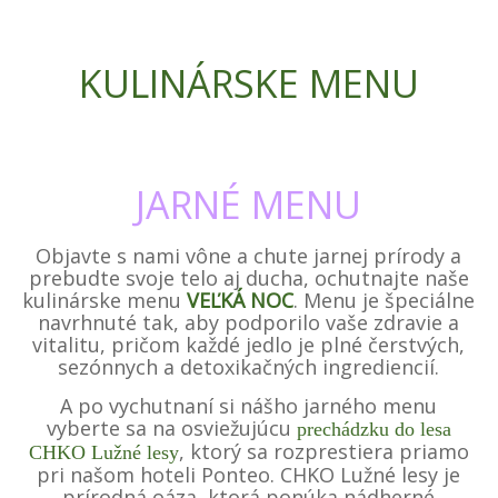
KULINÁRSKE MENU
JARNÉ MENU
Objavte s nami vône a chute jarnej prírody a
prebudte svoje telo aj ducha, ochutnajte naše
kulinárske menu
VEĽKÁ NOC
. Menu je špeciálne
navrhnuté tak, aby podporilo vaše zdravie a
vitalitu, pričom každé jedlo je plné čerstvých,
sezónnych a detoxikačných ingrediencií.
A po vychutnaní si nášho jarného menu
vyberte sa na osviežujúcu
prechádzku do lesa
, ktorý sa rozprestiera priamo
CHKO Lužné lesy
pri našom hoteli Ponteo. CHKO Lužné lesy je
prírodná oáza, ktorá ponúka nádherné