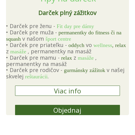
Darček plný zážitkov
• Darček pre ženu -
Fit day pre dámy
• Darček pre muža -
permanentky do fitness či na
v našom
squash
šport centre
• Darček pre priateľku -
vo
oddych
wellness
, relax
z
, permanentky na masáž
masáže
• Darček pre mamu -
z
,
relax
masáže
permanentky na masáž
• Darček pre rodičov -
v našej
gurmánsky zážitok
skvelej
.
reštaurácii
Viac info
Objednaj