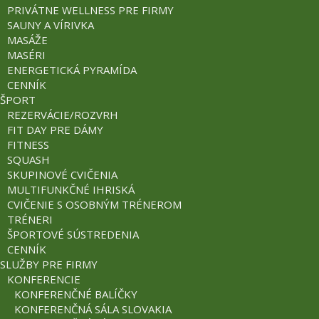
PRIVÁTNE WELLNESS PRE FIRMY
SAUNY A VÍRIVKA
MASÁŽE
MASÉRI
ENERGETICKÁ PYRAMÍDA
CENNÍK
ŠPORT
REZERVÁCIE/ROZVRH
FIT DAY PRE DÁMY
FITNESS
SQUASH
SKUPINOVÉ CVIČENIA
MULTIFUNKČNÉ IHRISKÁ
CVIČENIE S OSOBNÝM TRÉNEROM
TRÉNERI
ŠPORTOVÉ SÚSTREDENIA
CENNÍK
SLUŽBY PRE FIRMY
KONFERENCIE
KONFERENČNÉ BALÍČKY
KONFERENČNÁ SÁLA SLOVAKIA