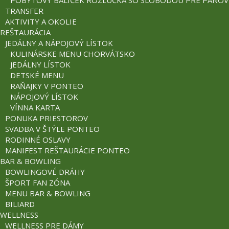
POBYTOVÝ BALÍČEK ROZLÚČKA SO SLOBODOU PRE PÁNOV
TRANSFER
AKTIVITY A OKOLIE
REŠTAURÁCIA
JEDÁLNY A NÁPOJOVÝ LÍSTOK
KULINÁRSKE MENU CHORVÁTSKO
JEDÁLNY LÍSTOK
DETSKÉ MENU
RAŇAJKY V PONTEO
NÁPOJOVÝ LÍSTOK
VÍNNA KARTA
PONUKA PRIESTOROV
SVADBA V ŠTÝLE PONTEO
RODINNÉ OSLAVY
MANIFEST REŠTAURÁCIE PONTEO
BAR & BOWLING
BOWLINGOVÉ DRÁHY
ŠPORT FAN ZÓNA
MENU BAR & BOWLING
BILIARD
WELLNESS
WELLNESS PRE DÁMY