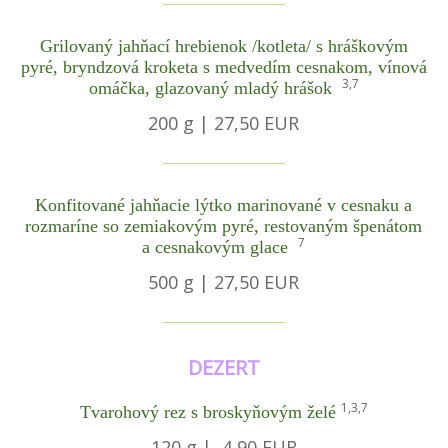
Grilovaný jahňací hrebienok /kotleta/ s hráškovým
pyré, bryndzová kroketa s medvedím cesnakom, vínová
3,7
omáčka, glazovaný mladý hrášok
200 g | 27,50 EUR
Konfitované jahňacie lýtko marinované v cesnaku a
rozmaríne so zemiakovým pyré, restovaným špenátom
7
a cesnakovým glace
500 g | 27,50 EUR
DEZERT
1,3,7
Tvarohový rez s broskyňovým želé
120 g | 4,90 EUR