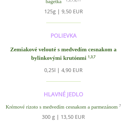
1,3,7,8,11
bagetka
125g | 9,50 EUR
POLIEVKA
Zemiakové velouté s medvedím cesnakom a
1,3,7
bylinkovými krutónmi
0,25l | 4,90 EUR
HLAVNÉ JEDLO
7
Krémové rizoto s medvedím cesnakom a parmezánom
300 g | 13,50 EUR