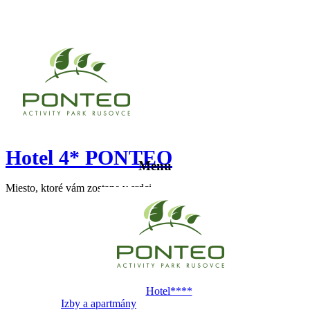
Hotel 4* PONTEO
Menu
Miesto, ktoré vám zostane v srdci
Hotel****
Izby a apartmány