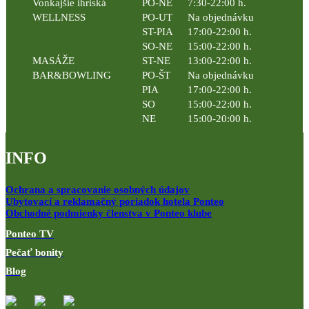
Vonkajšie ihriská
PO-NE
7:30-22:00 h.
WELLNESS
PO-UT
Na objednávku
ST-PIA
17:00-22:00 h.
SO-NE
15:00-22:00 h.
MASÁŽE
ST-NE
13:00-22:00 h.
BAR&BOWLING
PO-ŠT
Na objednávku
PIA
17:00-22:00 h.
SO
15:00-22:00 h.
NE
15:00-20:00 h.
INFO
Ochrana a spracovanie osobných údajov
Ubytovací a reklamačný poriadok hotela Ponteo
Obchodné podmienky členstva v Ponteo klube
Ponteo TV
Pečať bonity
Blog