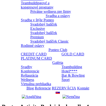
Teambuildingové a
kongresové programy
Privátne wellness pre firmy
Svadba a oslavy
Svadba v štýle Ponteo
Svadobný balíček
Exclusive
Svadobný balíček
Premium
Svadobný balíček Classic
Rodinné oslavy
Ponteo Club
CREDIT CARD
GOLD CARD
PLATINUM CARD
Galéria
Svadby
Teambuilding
Konferencie
Hotel****
Reštaurácia
Bar & Bowling
Wellness
Šport
Virtuálna prehliadka
Blog
Referencie
REZERVÁCIA
Kontakt