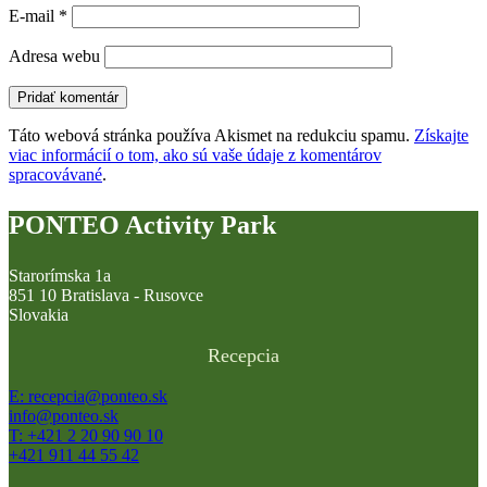
E-mail
*
Adresa webu
Táto webová stránka používa Akismet na redukciu spamu.
Získajte
viac informácií o tom, ako sú vaše údaje z komentárov
spracovávané
.
PONTEO Activity Park
Starorímska 1a
851 10 Bratislava - Rusovce
Slovakia
Recepcia
E: recepcia@ponteo.sk
info@ponteo.sk
T: +421 2 20 90 90 10
+421 911 44 55 42