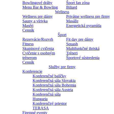
Bowlingové dráhy
Šport fan zóna
Menu Bar & Bowling
Biliard
Wellness
Wellness pre dámy
Privátne wellness pre firmy
Sauny a vírivka
Masáže
Maséri
Energetická pyramída
Cenník
Šport
Rezervácie/Rozvrh
Fit day pre dámy
Fitness
Squash
Skupinové cvičenia
Multifunkčné ihriská
Cvičenie s osobným
Tréneri
trénerom
Športové sústredenia
Cenník
Služby pre firmy
Konferencie
Konferenčné balíčky
Konferenčná sála Slovakia
Konferenčná sála Bohemia
Konferenčná sála Austria
Konferenčná sála
Hungaria
Konferenčný priestor
TERASA
Firemné eventy