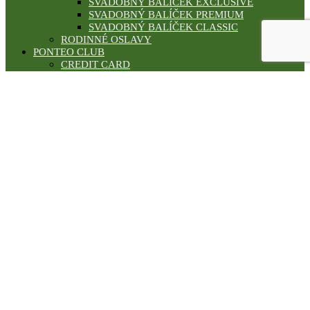
SVADOBNÝ BALÍČEK EXCLUSIVE
SVADOBNÝ BALÍČEK PREMIUM
SVADOBNÝ BALÍČEK CLASSIC
RODINNÉ OSLAVY
PONTEO CLUB
CREDIT CARD
GOLD CARD
PLATINUM CARD
GALÉRIA
SVADBY
TEAMBUILDING
KONFERENCIE
HOTEL****
REŠTAURÁCIA
BAR & BOWLING
WELLNESS
ŠPORT
VIRTUÁLNA PREHLIADKA
BLOG
REFERENCIE
REZERVÁCIA
KONTAKT