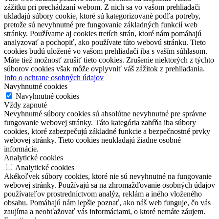
zážitku pri prechádzaní webom. Z nich sa vo vašom prehliadači
ukladajú súbory cookie, ktoré sú kategorizované podľa potreby,
pretože sú nevyhnutné pre fungovanie základných funkcií web
stránky. Používame aj cookies tretích strán, ktoré nám pomáhajú
analyzovať a pochopiť, ako používate túto webovú stránku. Tieto
cookies budú uložené vo vašom prehliadači iba s vaším súhlasom.
Máte tiež možnosť zrušiť tieto cookies. Zrušenie niektorých z týchto
súborov cookies však môže ovplyvniť váš zážitok z prehliadania.
Info o ochrane osobných údajov
Navyhnutné cookies
Navyhnutné cookies
Vždy zapnuté
Nevyhnutné súbory cookies sú absolútne nevyhnutné pre správne
fungovanie webovej stránky. Táto kategória zahŕňa iba súbory
cookies, ktoré zabezpečujú základné funkcie a bezpečnostné prvky
webovej stránky. Tieto cookies neukladajú žiadne osobné
informácie.
Analytické cookies
Analytické cookies
Akékoľvek súbory cookies, ktoré nie sú nevyhnutné na fungovanie
webovej stránky. Používajú sa na zhromažďovanie osobných údajov
používateľov prostredníctvom analýz, reklám a iného vloženého
obsahu. Pomáhajú nám lepšie poznať, ako náš web funguje, čo vás
zaujíma a neobťažovať vás informáciami, o ktoré nemáte záujem.