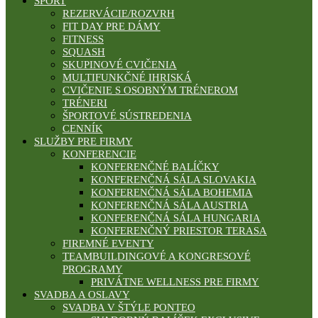
ŠPORT
REZERVÁCIE/ROZVRH
FIT DAY PRE DÁMY
FITNESS
SQUASH
SKUPINOVÉ CVIČENIA
MULTIFUNKČNÉ IHRISKÁ
CVIČENIE S OSOBNÝM TRÉNEROM
TRÉNERI
ŠPORTOVÉ SÚSTREDENIA
CENNÍK
SLUŽBY PRE FIRMY
KONFERENCIE
KONFERENČNÉ BALÍČKY
KONFERENČNÁ SÁLA SLOVAKIA
KONFERENČNÁ SÁLA BOHEMIA
KONFERENČNÁ SÁLA AUSTRIA
KONFERENČNÁ SÁLA HUNGARIA
KONFERENČNÝ PRIESTOR TERASA
FIREMNÉ EVENTY
TEAMBUILDINGOVÉ A KONGRESOVÉ
PROGRAMY
PRIVÁTNE WELLNESS PRE FIRMY
SVADBA A OSLAVY
SVADBA V ŠTÝLE PONTEO