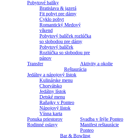
Pobytové balíky
Bratislava & jazerá
Fit pobyt pre dámy
Cyklo pobyt
Romantický Medový
víkend
Pobytový balíček rozlúčka
so slobodou pre dámy
Pobytový balíček
Rozlúčka so slobodou pre
pánov
Transfer
Aktivity a okolie
Reštaurácia
Jedálny a nápojový lístok
Kulinárske menu
Chorvátsko
Jedálny lístok
Detské menu
Raňajky v Ponteo
Nápojový lístok
Vínna karta
Ponuka priestorov
Svadba v štýle Ponteo
Rodinné oslavy
Manifest reštaurácie
Ponteo
Bar & Bowling