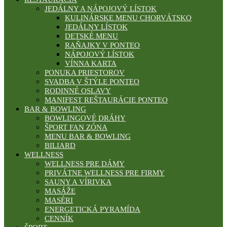
JEDÁLNY A NÁPOJOVÝ LÍSTOK
KULINÁRSKE MENU CHORVÁTSKO
JEDÁLNY LÍSTOK
DETSKÉ MENU
RAŇAJKY V PONTEO
NÁPOJOVÝ LÍSTOK
VÍNNA KARTA
PONUKA PRIESTOROV
SVADBA V ŠTÝLE PONTEO
RODINNÉ OSLAVY
MANIFEST REŠTAURÁCIE PONTEO
BAR & BOWLING
BOWLINGOVÉ DRÁHY
ŠPORT FAN ZÓNA
MENU BAR & BOWLING
BILIARD
WELLNESS
WELLNESS PRE DÁMY
PRIVÁTNE WELLNESS PRE FIRMY
SAUNY A VÍRIVKA
MASÁŽE
MASÉRI
ENERGETICKÁ PYRAMÍDA
CENNÍK