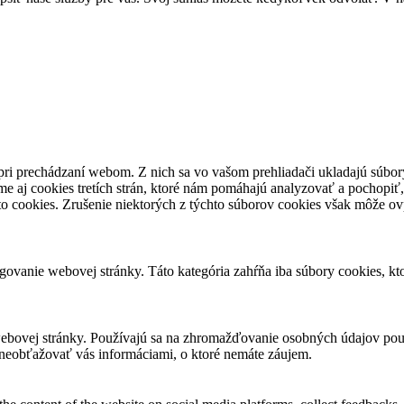
pri prechádzaní webom. Z nich sa vo vašom prehliadači ukladajú súbory
e aj cookies tretích strán, ktoré nám pomáhajú analyzovať a pochopiť,
to cookies. Zrušenie niektorých z týchto súborov cookies však môže ov
ovanie webovej stránky. Táto kategória zahŕňa iba súbory cookies, k
ebovej stránky. Používajú sa na zhromažďovanie osobných údajov použ
neobťažovať vás informáciami, o ktoré nemáte záujem.