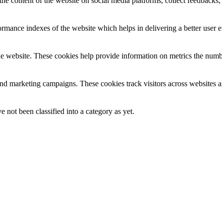
the content of the website on social media platforms, collect feedbacks, 
mance indexes of the website which helps in delivering a better user ex
e website. These cookies help provide information on metrics the number 
and marketing campaigns. These cookies track visitors across websites a
 not been classified into a category as yet.