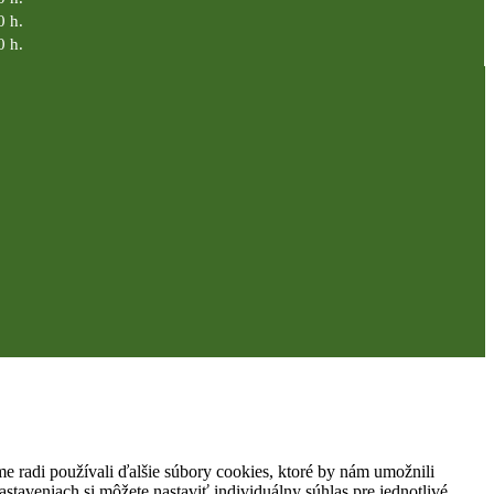
0 h.
0 h.
 radi používali ďalšie súbory cookies, ktoré by nám umožnili
staveniach si môžete nastaviť individuálny súhlas pre jednotlivé