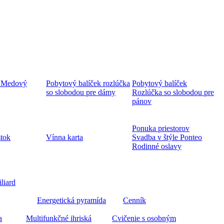
 Medový
Pobytový balíček rozlúčka
Pobytový balíček
so slobodou pre dámy
Rozlúčka so slobodou pre
pánov
Ponuka priestorov
stok
Vínna karta
Svadba v štýle Ponteo
Rodinné oslavy
iliard
Energetická pyramída
Cenník
a
Multifunkčné ihriská
Cvičenie s osobným