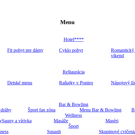
Menu
Hotel****
Fit pobyt pre dámy
Cyklo pobyt
Romantický
víkend
Reštaurácia
Detské menu
Raňajky v Ponteo
Nápojový lí
Bar & Bowling
 dráhy
Šport fan zóna
Menu Bar & Bowling
B
Wellness
y
Sauny a vírivka
Masáže
Maséri
Šport
tness
Squash
Skupinové cvičeni