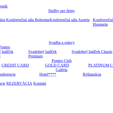
nník
Služby pre firmy
akia
Konferenčná sála Bohemia
Konferenčná sála Austria
Konferenčná
Hungaria
Svadba a oslavy
Ponteo
 balíček
Svadobný balíček
Svadobný balíček Classic
e
Premium
Ponteo Club
CREDIT CARD
GOLD CARD
PLATINUM 
Galéria
nferencie
Hotel****
Reštaurácia
ncie
REZERVÁCIA
Kontakt