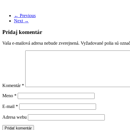
← Previous
Next →
Pridaj komentár
Vaša e-mailová adresa nebude zverejnená.
Vyžadované polia sú ozna
Komentár
*
Meno
*
E-mail
*
Adresa webu