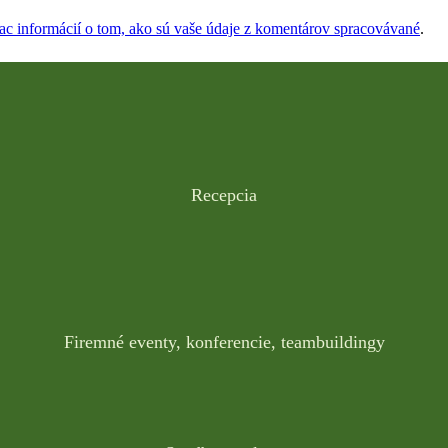
iac informácií o tom, ako sú vaše údaje z komentárov spracovávané
.
Recepcia
Firemné eventy, konferencie, teambuildingy