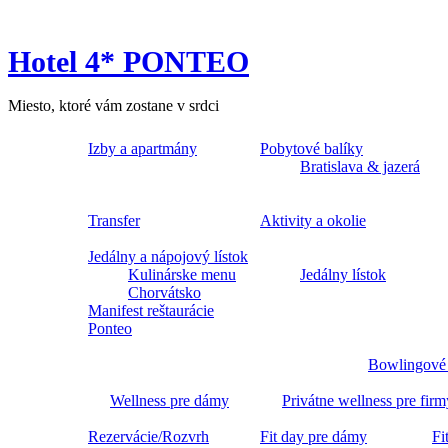
Hotel 4* PONTEO
Miesto, ktoré vám zostane v srdci
Izby a apartmány
Pobytové balíky
Bratislava & jazerá
Transfer
Aktivity a okolie
Jedálny a nápojový lístok
Kulinárske menu
Jedálny lístok
Chorvátsko
Manifest reštaurácie
Ponteo
Bowlingové
Wellness pre dámy
Privátne wellness pre firm
Rezervácie/Rozvrh
Fit day pre dámy
Fi