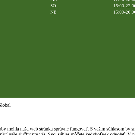
SO
15:00-22:0
NE
15:00-20:0
Global
by mohla naša web stránka správne fungovať. S vašim súhlasom by sme
epšiť naše služby pre vás. Svoj súhlas môžete kedykoľvek odvolať. V na