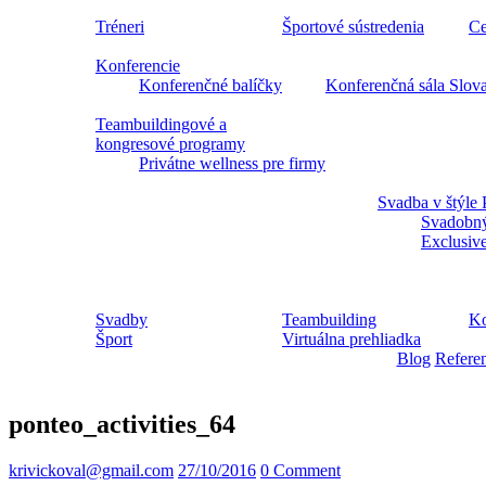
Tréneri
Športové sústredenia
Ce
Konferencie
Konferenčné balíčky
Konferenčná sála Slov
Teambuildingové a
kongresové programy
Privátne wellness pre firmy
Svadba v štýle 
Svadobný
Exclusiv
Svadby
Teambuilding
Ko
Šport
Virtuálna prehliadka
Blog
Refere
ponteo_activities_64
krivickoval@gmail.com
27/10/2016
0 Comment