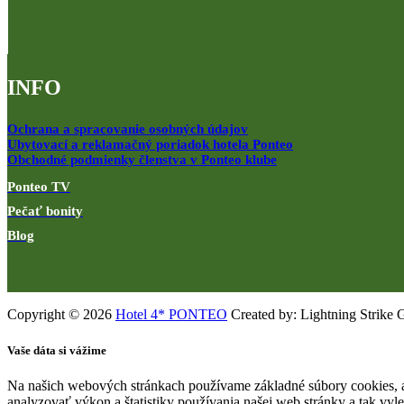
INFO
Ochrana a spracovanie osobných údajov
Ubytovací a reklamačný poriadok hotela Ponteo
Obchodné podmienky členstva v Ponteo klube
Ponteo TV
Pečať bonity
Blog
Copyright © 2026
Hotel 4* PONTEO
Created by: Lightning Strike 
Vaše dáta si vážime
Na našich webových stránkach používame základné súbory cookies, a
analyzovať výkon a štatistiky používania našej web stránky a tak vyl