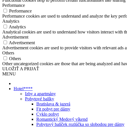
Functional cookies help to perform certain functionalities like sharing 
Performance
Performance
Performance cookies are used to understand and analyze the key perfor
Analytics
Analytics
Analytical cookies are used to understand how visitors interact with th
Advertisement
Advertisement
Advertisement cookies are used to provide visitors with relevant ads 
Others
Others
Other uncategorized cookies are those that are being analyzed and have
ULOŽIŤ A PRIJAŤ
MENU
Hotel****
Izby a apartmány
Pobytové balíky
Bratislava & jazerá
Fit pobyt pre dámy
Cyklo pobyt
Romantický Medový víkend
Pobytový balíček rozlúčka so slobodou pre dámy