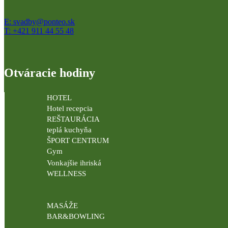
E: svadby@ponteo.sk
T: +421 911 44 55 48
Otváracie hodiny
HOTEL
Hotel recepcia
REŠTAURÁCIA
teplá kuchyňa
ŠPORT CENTRUM
Gym
Vonkajšie ihriská
WELLNESS
MASÁŽE
BAR&BOWLING