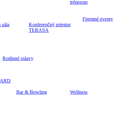
trénerom
Firemné eventy
 sála
Konferenčný priestor
TERASA
Rodinné oslavy
CARD
Bar & Bowling
Wellness