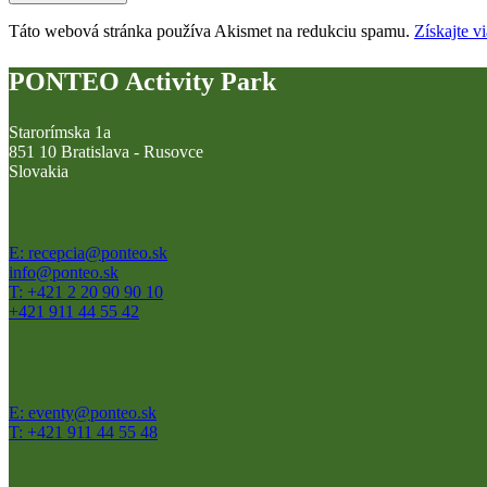
Táto webová stránka používa Akismet na redukciu spamu.
Získajte v
PONTEO Activity Park
Starorímska 1a
851 10 Bratislava - Rusovce
Slovakia
E: recepcia@ponteo.sk
info@ponteo.sk
T: +421 2 20 90 90 10
+421 911 44 55 42
E: eventy@ponteo.sk
T: +421 911 44 55 48