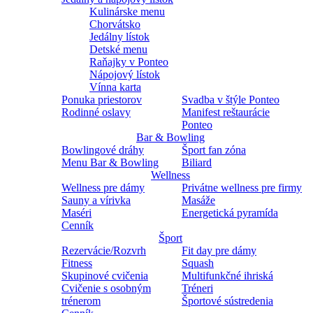
Kulinárske menu
Chorvátsko
Jedálny lístok
Detské menu
Raňajky v Ponteo
Nápojový lístok
Vínna karta
Ponuka priestorov
Svadba v štýle Ponteo
Rodinné oslavy
Manifest reštaurácie
Ponteo
Bar & Bowling
Bowlingové dráhy
Šport fan zóna
Menu Bar & Bowling
Biliard
Wellness
Wellness pre dámy
Privátne wellness pre firmy
Sauny a vírivka
Masáže
Maséri
Energetická pyramída
Cenník
Šport
Rezervácie/Rozvrh
Fit day pre dámy
Fitness
Squash
Skupinové cvičenia
Multifunkčné ihriská
Cvičenie s osobným
Tréneri
trénerom
Športové sústredenia