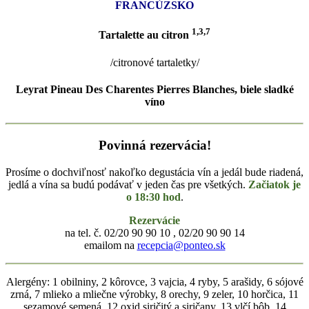
FRANCÚZSKO
1,3,7
Tartalette au citron
/citronové tartaletky/
Leyrat Pineau Des Charentes Pierres Blanches, biele sladké
víno
Povinná rezervácia!
Prosíme o dochviľnosť nakoľko degustácia vín a jedál bude riadená,
jedlá a vína sa budú podávať v jeden čas pre všetkých.
Začiatok je
o 18:30 hod
.
Rezervácie
na tel. č. 02/20 90 90 10 , 02/20 90 90 14
emailom na
recepcia@ponteo.sk
Alergény: 1 obilniny, 2 kôrovce, 3 vajcia, 4 ryby, 5 arašidy, 6 sójové
zrná, 7 mlieko a mliečne výrobky, 8 orechy, 9 zeler, 10 horčica, 11
sezamové semená, 12 oxid siričitý a siričany, 13 vlčí bôb, 14