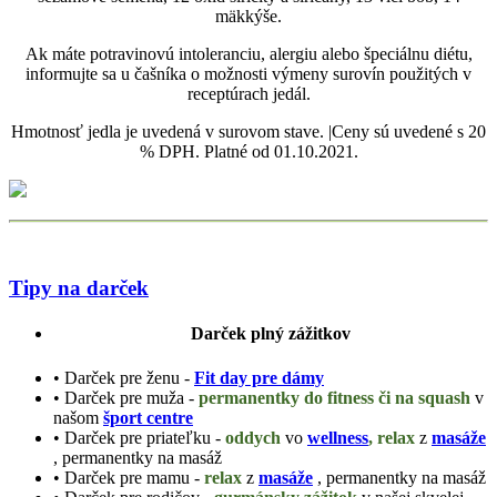
mäkkýše.
Ak máte potravinovú intoleranciu, alergiu alebo špeciálnu diétu,
informujte sa u čašníka o možnosti výmeny surovín použitých v
receptúrach jedál.
Hmotnosť jedla je uvedená v surovom stave. |Ceny sú uvedené s 20
% DPH. Platné od 01.10.2021.
Tipy na darček
Darček plný zážitkov
• Darček pre ženu -
Fit day pre dámy
• Darček pre muža -
permanentky do fitness či na squash
v
našom
šport centre
• Darček pre priateľku -
oddych
vo
wellness
, relax
z
masáže
, permanentky na masáž
• Darček pre mamu -
relax
z
masáže
, permanentky na masáž