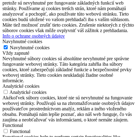
pretože sú nevyhnutné pre fungovanie základných funkcií web
stránky. Používame aj cookies tretích strán, ktoré nám pomáhajú
analyzovať a pochopiť, ako používate túto webovú stránku. Tieto
cookies budú uložené vo vašom prehliadači iba s vaším súhlasom.
Máte tiež možnosť zrušiť tieto cookies. Zrušenie niektorých z týchto
súborov cookies však môže ovplyvniť váš zážitok z prehliadania.
Info o ochrane osobných údajov
Navyhnutné cookies
Navyhnutné cookies
Vždy zapnuté
Nevyhnutné súbory cookies sú absolútne nevyhnutné pre správne
fungovanie webovej stránky. Táto kategória zahŕňa iba súbory
cookies, ktoré zabezpečujú základné funkcie a bezpečnostné prvky
webovej stránky. Tieto cookies neukladajú žiadne osobné
informácie.
Analytické cookies
Analytické cookies
Akékoľvek súbory cookies, ktoré nie sú nevyhnutné na fungovanie
webovej stránky. Používajú sa na zhromažďovanie osobných údajov
používateľov prostredníctvom analýz, reklám a iného vloženého
obsahu. Pomáhajú nám lepšie poznať, ako náš web funguje, čo vás
zaujíma a neobťažovať vás informáciami, o ktoré nemáte záujem.
Functional
Functional
Functional cookies help to perform certain functionalities like