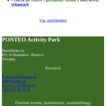
• Darček pre rodičov -
gurmánsky zážitok
v našej skvelej
reštaurácii
.
Viac info
Objednaj
PONTEO Activity Park
Starorímska 1a
851 10 Bratislava - Rusovce
Slovakia
Recepcia
E: recepcia@ponteo.sk
info@ponteo.sk
T: +421 2 20 90 90 10
+421 911 44 55 42
Firemné eventy, konferencie, teambuildingy