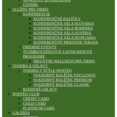
ŠPORTOVÉ SÚSTREDENIA
CENNÍK
SLUŽBY PRE FIRMY
KONFERENCIE
KONFERENČNÉ BALÍČKY
KONFERENČNÁ SÁLA SLOVAKIA
KONFERENČNÁ SÁLA BOHEMIA
KONFERENČNÁ SÁLA AUSTRIA
KONFERENČNÁ SÁLA HUNGARIA
KONFERENČNÝ PRIESTOR TERASA
FIREMNÉ EVENTY
TEAMBUILDINGOVÉ A KONGRESOVÉ
PROGRAMY
PRIVÁTNE WELLNESS PRE FIRMY
SVADBA A OSLAVY
SVADBA V ŠTÝLE PONTEO
SVADOBNÝ BALÍČEK EXCLUSIVE
SVADOBNÝ BALÍČEK PREMIUM
SVADOBNÝ BALÍČEK CLASSIC
RODINNÉ OSLAVY
PONTEO CLUB
CREDIT CARD
GOLD CARD
PLATINUM CARD
GALÉRIA