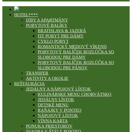
HOTEL****
IZBY A APARTMÁNY
POBYTOVÉ BALÍKY
BRATISLAVA & JAZERÁ
FIT POBYT PRE DÁMY
CYKLO POBYT
ROMANTICKÝ MEDOVÝ VÍKEND
POBYTOVÝ BALÍČEK ROZLÚČKA SO
SLOBODOU PRE DÁMY
POBYTOVÝ BALÍČEK ROZLÚČKA SO
SLOBODOU PRE PÁNOV
TRANSFER
AKTIVITY A OKOLIE
REŠTAURÁCIA
JEDÁLNY A NÁPOJOVÝ LÍSTOK
KULINÁRSKE MENU CHORVÁTSKO
JEDÁLNY LÍSTOK
DETSKÉ MENU
RAŇAJKY V PONTEO
NÁPOJOVÝ LÍSTOK
VÍNNA KARTA
PONUKA PRIESTOROV
SVADBA V ŠTÝLE PONTEO