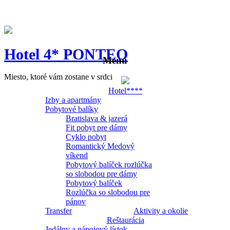
Hotel 4* PONTEO
Menu
Miesto, ktoré vám zostane v srdci
Hotel****
Izby a apartmány
Pobytové balíky
Bratislava & jazerá
Fit pobyt pre dámy
Cyklo pobyt
Romantický Medový
víkend
Pobytový balíček rozlúčka
so slobodou pre dámy
Pobytový balíček
Rozlúčka so slobodou pre
pánov
Transfer
Aktivity a okolie
Reštaurácia
Jedálny a nápojový lístok