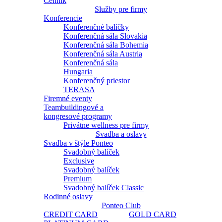
Cenník
Služby pre firmy
Konferencie
Konferenčné balíčky
Konferenčná sála Slovakia
Konferenčná sála Bohemia
Konferenčná sála Austria
Konferenčná sála
Hungaria
Konferenčný priestor
TERASA
Firemné eventy
Teambuildingové a
kongresové programy
Privátne wellness pre firmy
Svadba a oslavy
Svadba v štýle Ponteo
Svadobný balíček
Exclusive
Svadobný balíček
Premium
Svadobný balíček Classic
Rodinné oslavy
Ponteo Club
CREDIT CARD
GOLD CARD