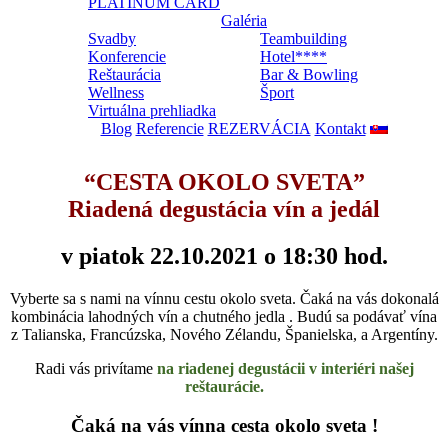
PLATINUM CARD
Galéria
Svadby
Teambuilding
Konferencie
Hotel****
Reštaurácia
Bar & Bowling
Wellness
Šport
Virtuálna prehliadka
Blog
Referencie
REZERVÁCIA
Kontakt
“CESTA OKOLO SVETA”
Riadená degustácia vín a jedál
v piatok 22.10.2021 o 18:30 hod.
Vyberte sa s nami na vínnu cestu okolo sveta. Čaká na vás dokonalá
kombinácia lahodných vín a chutného jedla . Budú sa podávať vína
z Talianska, Francúzska, Nového Zélandu, Španielska, a Argentíny.
Radi vás privítame
na riadenej degustácii v interiéri našej
reštaurácie.
Čaká na vás vínna cesta okolo sveta !