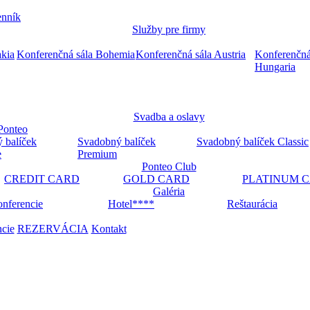
nník
Služby pre firmy
akia
Konferenčná sála Bohemia
Konferenčná sála Austria
Konferenčná
Hungaria
Svadba a oslavy
Ponteo
 balíček
Svadobný balíček
Svadobný balíček Classic
e
Premium
Ponteo Club
CREDIT CARD
GOLD CARD
PLATINUM 
Galéria
nferencie
Hotel****
Reštaurácia
ncie
REZERVÁCIA
Kontakt