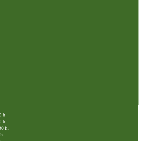
0 h.
0 h.
30 h.
h.