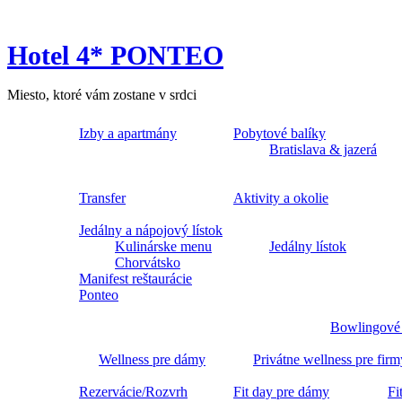
Hotel 4* PONTEO
Miesto, ktoré vám zostane v srdci
Izby a apartmány
Pobytové balíky
Bratislava & jazerá
Transfer
Aktivity a okolie
Jedálny a nápojový lístok
Kulinárske menu
Jedálny lístok
Chorvátsko
Manifest reštaurácie
Ponteo
Bowlingové
Wellness pre dámy
Privátne wellness pre firm
Rezervácie/Rozvrh
Fit day pre dámy
Fi