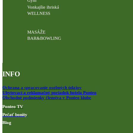
Gym
Vonkajšie ihriská
WELLNESS
MASÁŽE
BAR&BOWLING
INFO
Ochrana a spracovanie osobných údajov
Ubytovací a reklamačný poriadok hotela Ponteo
Obchodné podmienky členstva v Ponteo klube
Ponteo TV
Pečať bonity
Blog