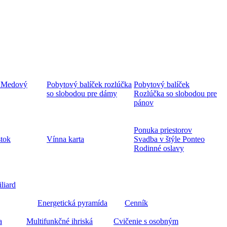
 Medový
Pobytový balíček rozlúčka
Pobytový balíček
so slobodou pre dámy
Rozlúčka so slobodou pre
pánov
Ponuka priestorov
stok
Vínna karta
Svadba v štýle Ponteo
Rodinné oslavy
iliard
Energetická pyramída
Cenník
a
Multifunkčné ihriská
Cvičenie s osobným