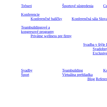
Tréneri
Športové sústredenia
Ce
Konferencie
Konferenčné balíčky
Konferenčná sála Slov
Teambuildingové a
kongresové programy
Privátne wellness pre firmy
Svadba v štýle 
Svadobný
Exclusiv
Svadby
Teambuilding
Ko
Šport
Virtuálna prehliadka
Blog
Refere