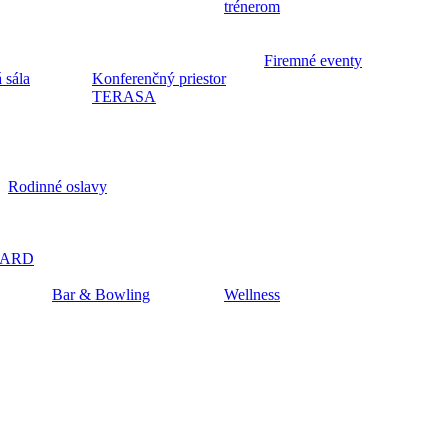
trénerom
Firemné eventy
 sála
Konferenčný priestor
TERASA
Rodinné oslavy
CARD
Bar & Bowling
Wellness