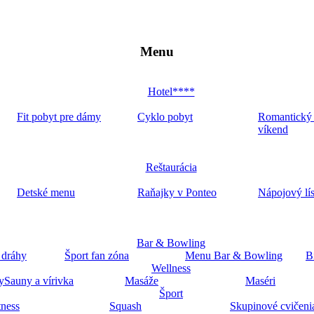
Menu
Hotel****
Fit pobyt pre dámy
Cyklo pobyt
Romantický
víkend
Reštaurácia
Detské menu
Raňajky v Ponteo
Nápojový lí
Bar & Bowling
 dráhy
Šport fan zóna
Menu Bar & Bowling
B
Wellness
y
Sauny a vírivka
Masáže
Maséri
Šport
tness
Squash
Skupinové cvičeni