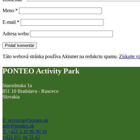
Meno
*
E-mail
*
Adresa webu
Táto webová stránka používa Akismet na redukciu spamu.
Získajte v
PONTEO Activity Park
Starorímska 1a
851 10 Bratislava - Rusovce
Slovakia
E: recepcia@ponteo.sk
info@ponteo.sk
T: +421 2 20 90 90 10
+421 911 44 55 42