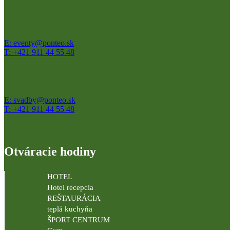
E: eventy@ponteo.sk
T: +421 911 44 55 48
E: svadby@ponteo.sk
T: +421 911 44 55 48
Otváracie hodiny
HOTEL
Hotel recepcia
REŠTAURÁCIA
teplá kuchyňa
ŠPORT CENTRUM