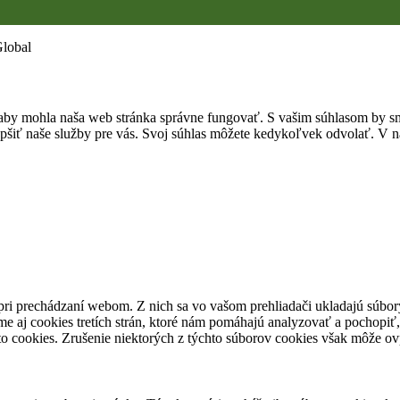
Global
by mohla naša web stránka správne fungovať. S vašim súhlasom by sme
epšiť naše služby pre vás. Svoj súhlas môžete kedykoľvek odvolať. V na
pri prechádzaní webom. Z nich sa vo vašom prehliadači ukladajú súbory
e aj cookies tretích strán, ktoré nám pomáhajú analyzovať a pochopiť,
to cookies. Zrušenie niektorých z týchto súborov cookies však môže ov