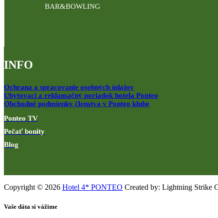
BAR&BOWLING
INFO
Ochrana a spracovanie osobných údajov
Ubytovací a reklamačný poriadok hotela Ponteo
Obchodné podmienky členstva v Ponteo klube
Ponteo TV
Pečať bonity
Blog
Copyright © 2026
Hotel 4* PONTEO
Created by: Lightning Strike 
Vaše dáta si vážime