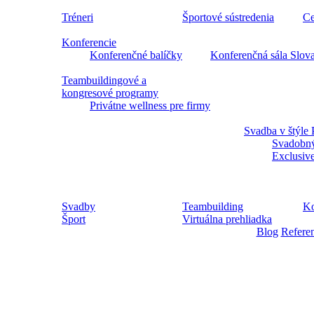
Tréneri
Športové sústredenia
Ce
Konferencie
Konferenčné balíčky
Konferenčná sála Slov
Teambuildingové a
kongresové programy
Privátne wellness pre firmy
Svadba v štýle 
Svadobný
Exclusiv
Svadby
Teambuilding
Ko
Šport
Virtuálna prehliadka
Blog
Refere