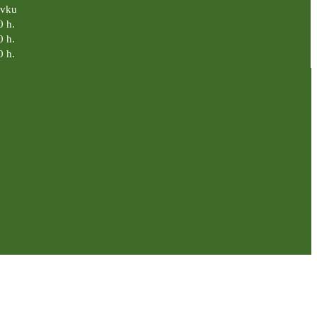
ávku
0 h.
0 h.
0 h.