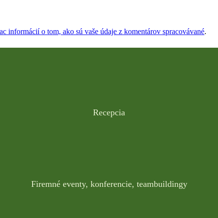
iac informácií o tom, ako sú vaše údaje z komentárov spracovávané
.
Recepcia
Firemné eventy, konferencie, teambuildingy