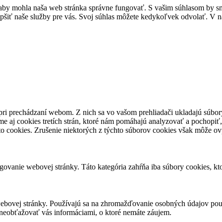
by mohla naša web stránka správne fungovať. S vašim súhlasom by sme
epšiť naše služby pre vás. Svoj súhlas môžete kedykoľvek odvolať. V na
pri prechádzaní webom. Z nich sa vo vašom prehliadači ukladajú súbory
e aj cookies tretích strán, ktoré nám pomáhajú analyzovať a pochopiť,
to cookies. Zrušenie niektorých z týchto súborov cookies však môže ov
ovanie webovej stránky. Táto kategória zahŕňa iba súbory cookies, k
ebovej stránky. Používajú sa na zhromažďovanie osobných údajov použ
neobťažovať vás informáciami, o ktoré nemáte záujem.