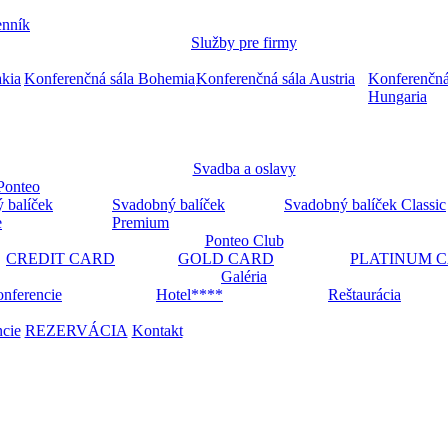
nník
Služby pre firmy
akia
Konferenčná sála Bohemia
Konferenčná sála Austria
Konferenčná
Hungaria
Svadba a oslavy
Ponteo
 balíček
Svadobný balíček
Svadobný balíček Classic
e
Premium
Ponteo Club
CREDIT CARD
GOLD CARD
PLATINUM 
Galéria
nferencie
Hotel****
Reštaurácia
ncie
REZERVÁCIA
Kontakt