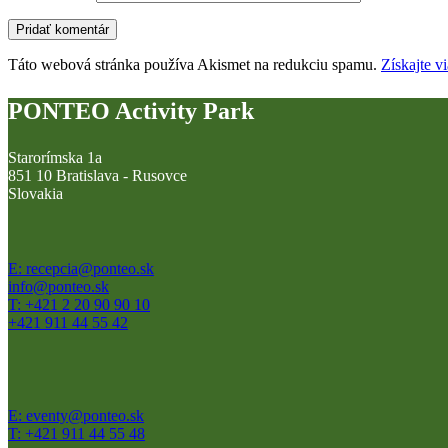
Táto webová stránka používa Akismet na redukciu spamu.
Získajte v
PONTEO Activity Park
Starorímska 1a
851 10 Bratislava - Rusovce
Slovakia
E: recepcia@ponteo.sk
info@ponteo.sk
T: +421 2 20 90 90 10
+421 911 44 55 42
E: eventy@ponteo.sk
T: +421 911 44 55 48