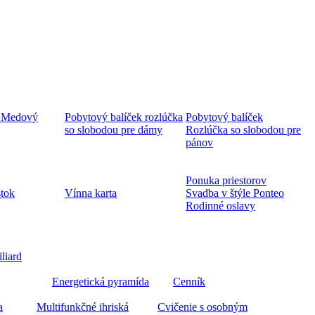
 Medový
Pobytový balíček rozlúčka
Pobytový balíček
so slobodou pre dámy
Rozlúčka so slobodou pre
pánov
Ponuka priestorov
stok
Vínna karta
Svadba v štýle Ponteo
Rodinné oslavy
iliard
Energetická pyramída
Cenník
a
Multifunkčné ihriská
Cvičenie s osobným