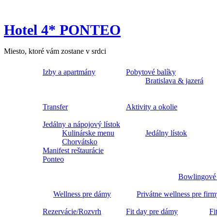
Hotel 4* PONTEO
Miesto, ktoré vám zostane v srdci
Izby a apartmány
Pobytové balíky
Bratislava & jazerá
Transfer
Aktivity a okolie
Jedálny a nápojový lístok
Kulinárske menu
Jedálny lístok
Chorvátsko
Manifest reštaurácie
Ponteo
Bowlingové
Wellness pre dámy
Privátne wellness pre firm
Rezervácie/Rozvrh
Fit day pre dámy
Fi