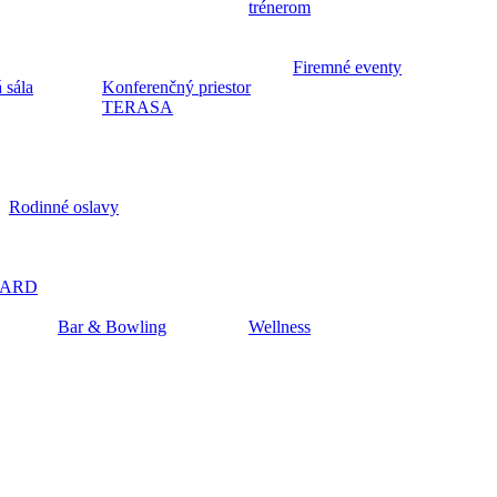
trénerom
Firemné eventy
 sála
Konferenčný priestor
TERASA
Rodinné oslavy
CARD
Bar & Bowling
Wellness