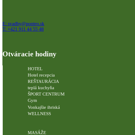
E: svadby@ponteo.sk
T: +421 911 44 55 48
Otváracie hodiny
HOTEL
Hotel recepcia
REŠTAURÁCIA
teplá kuchyňa
ŠPORT CENTRUM
Gym
Vonkajšie ihriská
WELLNESS
MASÁŽE