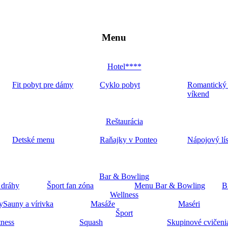
Menu
Hotel****
Fit pobyt pre dámy
Cyklo pobyt
Romantický
víkend
Reštaurácia
Detské menu
Raňajky v Ponteo
Nápojový lí
Bar & Bowling
 dráhy
Šport fan zóna
Menu Bar & Bowling
B
Wellness
y
Sauny a vírivka
Masáže
Maséri
Šport
tness
Squash
Skupinové cvičeni