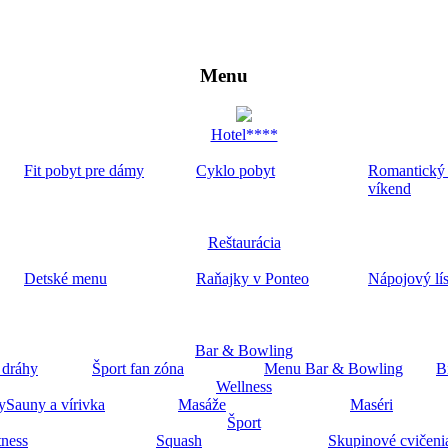
Menu
Hotel****
Fit pobyt pre dámy
Cyklo pobyt
Romantický
víkend
Reštaurácia
Detské menu
Raňajky v Ponteo
Nápojový lí
Bar & Bowling
 dráhy
Šport fan zóna
Menu Bar & Bowling
B
Wellness
y
Sauny a vírivka
Masáže
Maséri
Šport
tness
Squash
Skupinové cvičeni