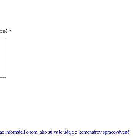
čené
*
iac informácií o tom, ako sú vaše údaje z komentárov spracovávané
.