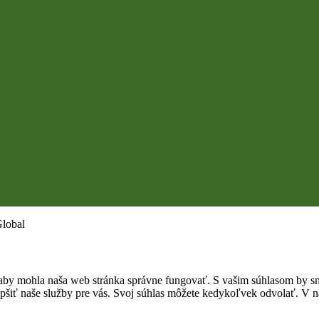
Global
by mohla naša web stránka správne fungovať. S vašim súhlasom by sme
epšiť naše služby pre vás. Svoj súhlas môžete kedykoľvek odvolať. V na