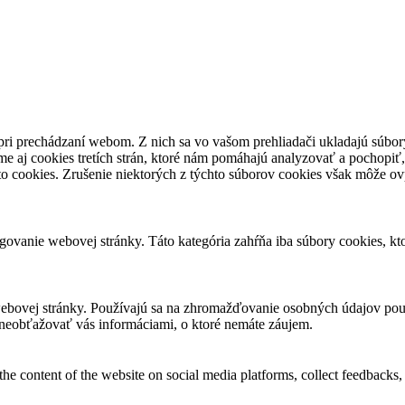
pri prechádzaní webom. Z nich sa vo vašom prehliadači ukladajú súbory
e aj cookies tretích strán, ktoré nám pomáhajú analyzovať a pochopiť,
to cookies. Zrušenie niektorých z týchto súborov cookies však môže ov
ovanie webovej stránky. Táto kategória zahŕňa iba súbory cookies, k
ebovej stránky. Používajú sa na zhromažďovanie osobných údajov použ
neobťažovať vás informáciami, o ktoré nemáte záujem.
the content of the website on social media platforms, collect feedbacks, 