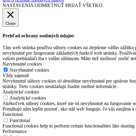
NASTAVENIA
ODMIETNUŤ
PRIJAŤ VŠETKO
Close
Prehľad ochrany osobných údajov
Táto web stránka používa súbory cookies na zlepšenie vášho zážitku 
nevyhnutné pre fungovanie základných funkcií web stránky. Používam
vašom prehliadači iba s vaším súhlasom. Máte tiež možnosť zrušiť tie
Navyhnutné cookies
Navyhnutné cookies
Vždy zapnuté
Nevyhnutné súbory cookies sú absolútne nevyhnutné pre správne fung
stránky. Tieto cookies neukladajú žiadne osobné informácie.
Analytické cookies
Analytické cookies
Akékoľvek súbory cookies, ktoré nie sú nevyhnutné na fungovanie w
Pomáhajú nám lepšie poznať, ako náš web funguje, čo vás zaujíma a 
Functional
Functional
Functional cookies help to perform certain functionalities like sharing 
Performance