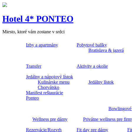
Hotel 4* PONTEO
Miesto, ktoré vám zostane v srdci
Izby a apartmány
Pobytové balíky
Bratislava & jazerá
Transfer
Aktivity a okolie
Jedálny a nápojový lístok
Kulinárske menu
Jedálny lístok
Chorvátsko
Manifest reštaurácie
Ponteo
Bowlingové
Wellness pre dámy
Privátne wellness pre firm
Rezervácie/Rozvrh
Fit day pre dámy
Fi