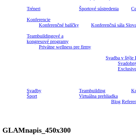
Tréneri
Športové sústredenia
Ce
Konferencie
Konferenčné balíčky
Konferenčná sála Slov
Teambuildingové a
kongresové programy
Privátne wellness pre firmy
Svadba v štýle 
Svadobný
Exclusiv
Svadby
Teambuilding
Ko
Šport
Virtuálna prehliadka
Blog
Refere
GLAMnapis_450x300