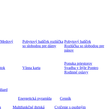
 Medový
Pobytový balíček rozlúčka
Pobytový balíček
so slobodou pre dámy
Rozlúčka so slobodou pre
pánov
Ponuka priestorov
stok
Vínna karta
Svadba v štýle Ponteo
Rodinné oslavy
iliard
Energetická pyramída
Cenník
a
Multifunkčné ihriská
Cvičenie s osobným