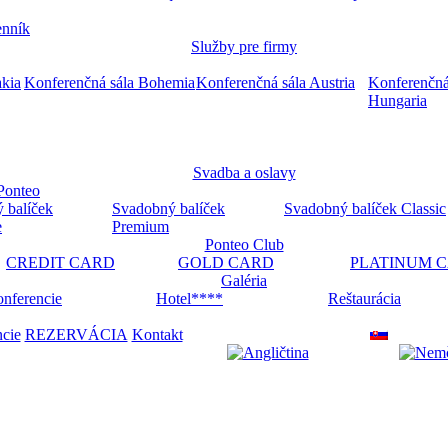
nník
Služby pre firmy
akia
Konferenčná sála Bohemia
Konferenčná sála Austria
Konferenčná
Hungaria
Svadba a oslavy
Ponteo
 balíček
Svadobný balíček
Svadobný balíček Classic
e
Premium
Ponteo Club
CREDIT CARD
GOLD CARD
PLATINUM 
Galéria
nferencie
Hotel****
Reštaurácia
ncie
REZERVÁCIA
Kontakt