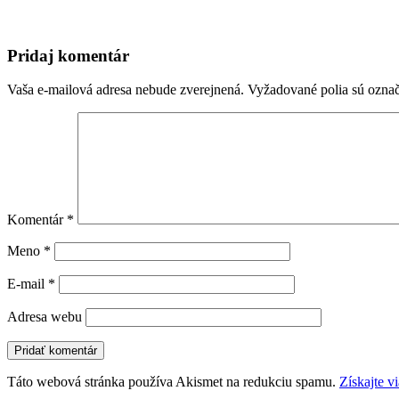
Pridaj komentár
Vaša e-mailová adresa nebude zverejnená.
Vyžadované polia sú ozna
Komentár
*
Meno
*
E-mail
*
Adresa webu
Táto webová stránka používa Akismet na redukciu spamu.
Získajte v