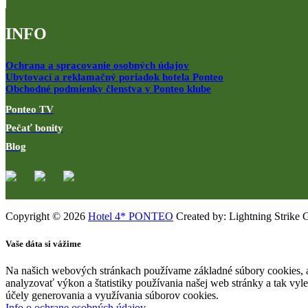
INFO
Ochrana a spracovanie osobných údajov
Ubytovací a reklamačný poriadok hotela Ponteo
Obchodné podmienky členstva v Ponteo klube
Ponteo TV
Pečať bonity
Blog
Copyright © 2026
Hotel 4* PONTEO
Created by: Lightning Strike 
Vaše dáta si vážime
Na našich webových stránkach používame základné súbory cookies, a
analyzovať výkon a štatistiky používania našej web stránky a tak vyl
účely generovania a využívania súborov cookies.
Info o ochrane osobných údajov