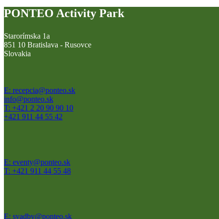
PONTEO Activity Park
Starorímska 1a
851 10 Bratislava - Rusovce
Slovakia
E: recepcia@ponteo.sk
info@ponteo.sk
T: +421 2 20 90 90 10
+421 911 44 55 42
E: eventy@ponteo.sk
T: +421 911 44 55 48
E: svadby@ponteo.sk