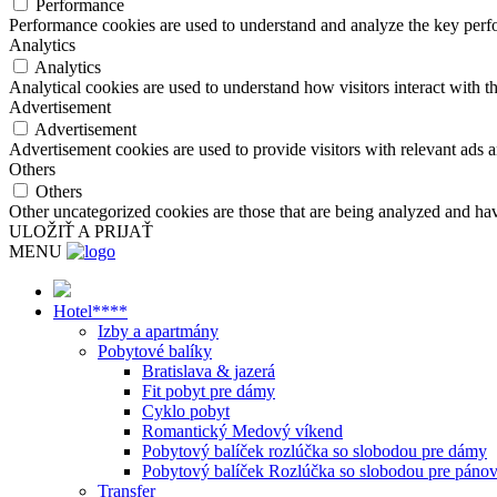
Performance
Performance cookies are used to understand and analyze the key perfor
Analytics
Analytics
Analytical cookies are used to understand how visitors interact with th
Advertisement
Advertisement
Advertisement cookies are used to provide visitors with relevant ads 
Others
Others
Other uncategorized cookies are those that are being analyzed and have
ULOŽIŤ A PRIJAŤ
MENU
Hotel****
Izby a apartmány
Pobytové balíky
Bratislava & jazerá
Fit pobyt pre dámy
Cyklo pobyt
Romantický Medový víkend
Pobytový balíček rozlúčka so slobodou pre dámy
Pobytový balíček Rozlúčka so slobodou pre páno
Transfer