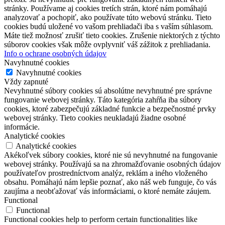
stránky. Používame aj cookies tretích strán, ktoré nám pomáhajú
analyzovať a pochopiť, ako používate túto webovú stránku. Tieto
cookies budú uložené vo vašom prehliadači iba s vaším súhlasom.
Máte tiež možnosť zrušiť tieto cookies. Zrušenie niektorých z týchto
súborov cookies však môže ovplyvniť váš zážitok z prehliadania.
Info o ochrane osobných údajov
Navyhnutné cookies
Navyhnutné cookies
Vždy zapnuté
Nevyhnutné súbory cookies sú absolútne nevyhnutné pre správne
fungovanie webovej stránky. Táto kategória zahŕňa iba súbory
cookies, ktoré zabezpečujú základné funkcie a bezpečnostné prvky
webovej stránky. Tieto cookies neukladajú žiadne osobné
informácie.
Analytické cookies
Analytické cookies
Akékoľvek súbory cookies, ktoré nie sú nevyhnutné na fungovanie
webovej stránky. Používajú sa na zhromažďovanie osobných údajov
používateľov prostredníctvom analýz, reklám a iného vloženého
obsahu. Pomáhajú nám lepšie poznať, ako náš web funguje, čo vás
zaujíma a neobťažovať vás informáciami, o ktoré nemáte záujem.
Functional
Functional
Functional cookies help to perform certain functionalities like