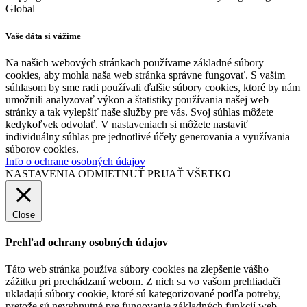
Global
Vaše dáta si vážime
Na našich webových stránkach používame základné súbory
cookies, aby mohla naša web stránka správne fungovať. S vašim
súhlasom by sme radi používali ďalšie súbory cookies, ktoré by nám
umožnili analyzovať výkon a štatistiky používania našej web
stránky a tak vylepšiť naše služby pre vás. Svoj súhlas môžete
kedykoľvek odvolať. V nastaveniach si môžete nastaviť
individuálny súhlas pre jednotlivé účely generovania a využívania
súborov cookies.
Info o ochrane osobných údajov
NASTAVENIA
ODMIETNUŤ
PRIJAŤ VŠETKO
Close
Prehľad ochrany osobných údajov
Táto web stránka používa súbory cookies na zlepšenie vášho
zážitku pri prechádzaní webom. Z nich sa vo vašom prehliadači
ukladajú súbory cookie, ktoré sú kategorizované podľa potreby,
pretože sú nevyhnutné pre fungovanie základných funkcií web