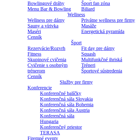
Bowlingové dráhy
Šport fan zóna
Menu Bar & Bowling
Biliard
Wellness
Wellness pre dámy
Privátne wellness pre firmy
Sauny a vírivka
Masáže
Maséri
Energetická pyramída
Cenník
Šport
Rezervácie/Rozvrh
Fit day pre dámy
Fitness
Squash
Skupinové cvičenia
Multifunkčné ihriská
Cvičenie s osobným
Tréneri
trénerom
Športové sústredenia
Cenník
Služby pre firmy
Konferencie
Konferenčné balíčky
Konferenčná sála Slovakia
Konferenčná sála Bohemia
Konferenčná sála Austria
Konferenčná sála
Hungaria
Konferenčný priestor
TERASA
Firemné eventy