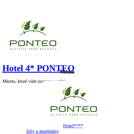
Hotel 4* PONTEO
Menu
Miesto, ktoré vám zostane v srdci
Hotel****
Izby a apartmány