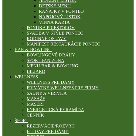
JEDÁLNY LÍSTOK
DETSKÉ MENU
RAŇAJKY V PONTEO
NÁPOJOVÝ LÍSTOK
VÍNNA KARTA
PONUKA PRIESTOROV
SVADBA V ŠTÝLE PONTEO
RODINNÉ OSLAVY
MANIFEST REŠTAURÁCIE PONTEO
BAR & BOWLING
BOWLINGOVÉ DRÁHY
ŠPORT FAN ZÓNA
MENU BAR & BOWLING
BILIARD
WELLNESS
WELLNESS PRE DÁMY
PRIVÁTNE WELLNESS PRE FIRMY
SAUNY A VÍRIVKA
MASÁŽE
MASÉRI
ENERGETICKÁ PYRAMÍDA
CENNÍK
ŠPORT
REZERVÁCIE/ROZVRH
FIT DAY PRE DÁMY