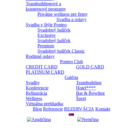
Teambuildingové a
kongresové programy
Privátne wellness pre firmy
Svadba a oslavy
Svadba v štýle Ponteo
Svadobný balíček
Exclusive
Svadobný balíček
Premium
Svadobný balíček Classic
Rodinné oslavy
Ponteo Club
CREDIT CARD
GOLD CARD
PLATINUM CARD
Galéria
Svadby
Teambuilding
Konferencie
Hotel****
Reštaurácia
Bar & Bowling
Wellness
Šport
Virtuálna prehliadka
Blog
Referencie
REZERVÁCIA
Kontakt