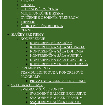
FITNESS
SQUASH
SKUPINOVÉ CVIČENIA
MULTIFUNKČNÉ IHRISKÁ
CVIČENIE S OSOBNÝM TRÉNEROM
TRÉNERI
ŠPORTOVÉ SÚSTREDENIA
CENNÍK
SLUŽBY PRE FIRMY
KONFERENCIE
KONFERENČNÉ BALÍČKY
KONFERENČNÁ SÁLA SLOVAKIA
KONFERENČNÁ SÁLA BOHEMIA
KONFERENČNÁ SÁLA AUSTRIA
KONFERENČNÁ SÁLA HUNGARIA
KONFERENČNÝ PRIESTOR TERASA
FIREMNÉ EVENTY
TEAMBUILDINGOVÉ A KONGRESOVÉ
PROGRAMY
PRIVÁTNE WELLNESS PRE FIRMY
SVADBA A OSLAVY
SVADBA V ŠTÝLE PONTEO
SVADOBNÝ BALÍČEK EXCLUSIVE
SVADOBNÝ BALÍČEK PREMIUM
SVADOBNÝ BALÍČEK CLASSIC