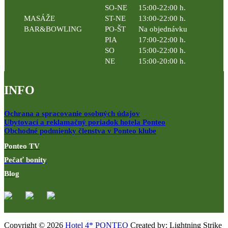
SO-NE
15:00-22:00 h.
MASÁŽE
ST-NE
13:00-22:00 h.
BAR&BOWLING
PO-ŠT
Na objednávku
PIA
17:00-22:00 h.
SO
15:00-22:00 h.
NE
15:00-20:00 h.
INFO
Ochrana a spracovanie osobných údajov
Ubytovací a reklamačný poriadok hotela Ponteo
Obchodné podmienky členstva v Ponteo klube
Ponteo TV
Pečať bonity
Blog
Copyright © 2026
Hotel 4* PONTEO
Created by: Lightning Strike