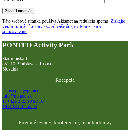
Táto webová stránka používa Akismet na redukciu spamu.
Získajte
viac informácií o tom, ako sú vaše údaje z komentárov
spracovávané
.
PONTEO Activity Park
Starorímska 1a
851 10 Bratislava - Rusovce
Slovakia
Recepcia
E: recepcia@ponteo.sk
info@ponteo.sk
T: +421 2 20 90 90 10
+421 911 44 55 42
Firemné eventy, konferencie, teambuildingy