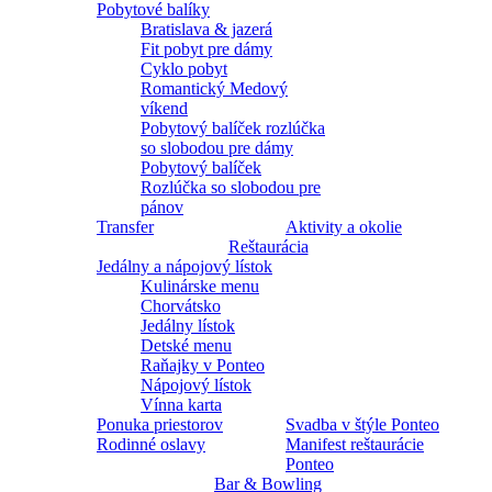
Pobytové balíky
Bratislava & jazerá
Fit pobyt pre dámy
Cyklo pobyt
Romantický Medový
víkend
Pobytový balíček rozlúčka
so slobodou pre dámy
Pobytový balíček
Rozlúčka so slobodou pre
pánov
Transfer
Aktivity a okolie
Reštaurácia
Jedálny a nápojový lístok
Kulinárske menu
Chorvátsko
Jedálny lístok
Detské menu
Raňajky v Ponteo
Nápojový lístok
Vínna karta
Ponuka priestorov
Svadba v štýle Ponteo
Rodinné oslavy
Manifest reštaurácie
Ponteo
Bar & Bowling