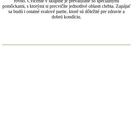
rovno. Cvičenie v skupine je prevádzané so špeciálnymi
pomôckami, s ktorými si precvičíte jednotlivé oblasti chrbta. Zapájať
sa budú i ostatné svalové partie, ktoré sú dôležité pre zdravie a
dobrú kondíciu.