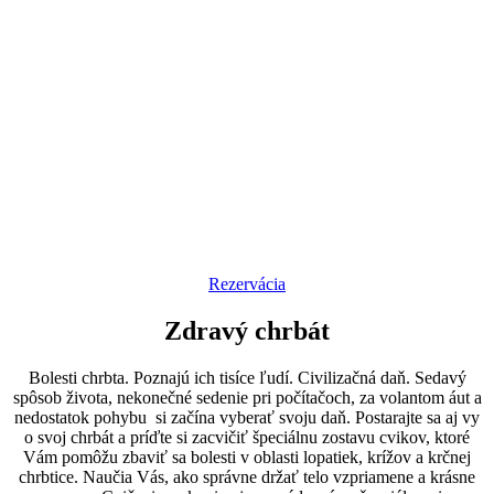
Rezervácia
Zdravý chrbát
Bolesti chrbta. Poznajú ich tisíce ľudí. Civilizačná daň. Sedavý
spôsob života, nekonečné sedenie pri počítačoch, za volantom áut a
nedostatok pohybu si začína vyberať svoju daň. Postarajte sa aj vy
o svoj chrbát a príďte si zacvičiť špeciálnu zostavu cvikov, ktoré
Vám pomôžu zbaviť sa bolesti v oblasti lopatiek, krížov a krčnej
chrbtice. Naučia Vás, ako správne držať telo vzpriamene a krásne