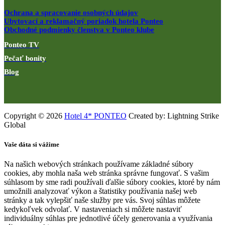
Ochrana a spracovanie osobných údajov
Ubytovací a reklamačný poriadok hotela Ponteo
Obchodné podmienky členstva v Ponteo klube
Ponteo TV
Pečať bonity
Blog
Copyright © 2026
Hotel 4* PONTEO
Created by: Lightning Strike
Global
Vaše dáta si vážime
Na našich webových stránkach používame základné súbory
cookies, aby mohla naša web stránka správne fungovať. S vašim
súhlasom by sme radi používali ďalšie súbory cookies, ktoré by nám
umožnili analyzovať výkon a štatistiky používania našej web
stránky a tak vylepšiť naše služby pre vás. Svoj súhlas môžete
kedykoľvek odvolať. V nastaveniach si môžete nastaviť
individuálny súhlas pre jednotlivé účely generovania a využívania