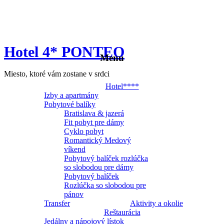
Hotel 4* PONTEO
Menu
Miesto, ktoré vám zostane v srdci
Hotel****
Izby a apartmány
Pobytové balíky
Bratislava & jazerá
Fit pobyt pre dámy
Cyklo pobyt
Romantický Medový
víkend
Pobytový balíček rozlúčka
so slobodou pre dámy
Pobytový balíček
Rozlúčka so slobodou pre
pánov
Transfer
Aktivity a okolie
Reštaurácia
Jedálny a nápojový lístok