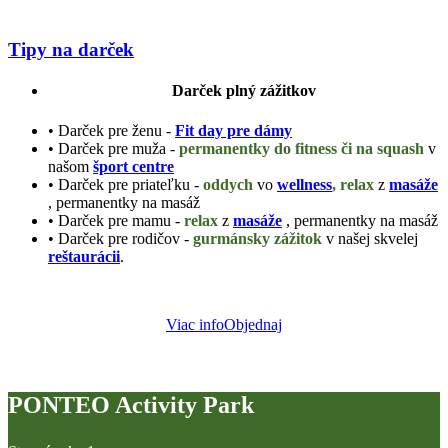
Tipy na darček
Darček plný zážitkov
• Darček pre ženu -
Fit day pre dámy
• Darček pre muža -
permanentky do fitness či na squash
v
našom
šport centre
• Darček pre priateľku -
oddych
vo
wellness
, relax
z
masáže
, permanentky na masáž
• Darček pre mamu -
relax
z
masáže
, permanentky na masáž
• Darček pre rodičov -
gurmánsky zážitok
v našej skvelej
reštaurácii
.
Viac info
Objednaj
PONTEO Activity Park