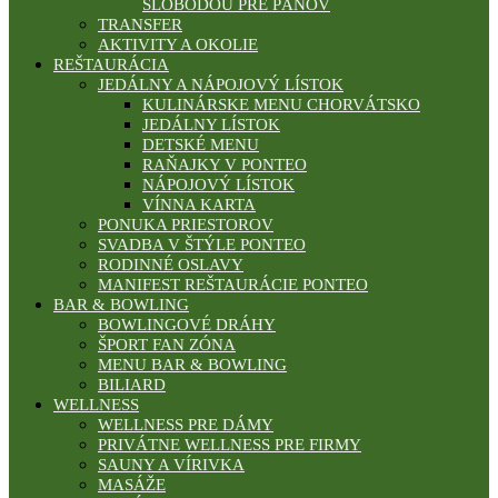
SLOBODOU PRE PÁNOV
TRANSFER
AKTIVITY A OKOLIE
REŠTAURÁCIA
JEDÁLNY A NÁPOJOVÝ LÍSTOK
KULINÁRSKE MENU CHORVÁTSKO
JEDÁLNY LÍSTOK
DETSKÉ MENU
RAŇAJKY V PONTEO
NÁPOJOVÝ LÍSTOK
VÍNNA KARTA
PONUKA PRIESTOROV
SVADBA V ŠTÝLE PONTEO
RODINNÉ OSLAVY
MANIFEST REŠTAURÁCIE PONTEO
BAR & BOWLING
BOWLINGOVÉ DRÁHY
ŠPORT FAN ZÓNA
MENU BAR & BOWLING
BILIARD
WELLNESS
WELLNESS PRE DÁMY
PRIVÁTNE WELLNESS PRE FIRMY
SAUNY A VÍRIVKA
MASÁŽE