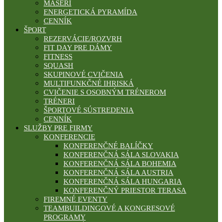
MASÉRI
ENERGETICKÁ PYRAMÍDA
CENNÍK
ŠPORT
REZERVÁCIE/ROZVRH
FIT DAY PRE DÁMY
FITNESS
SQUASH
SKUPINOVÉ CVIČENIA
MULTIFUNKČNÉ IHRISKÁ
CVIČENIE S OSOBNÝM TRÉNEROM
TRÉNERI
ŠPORTOVÉ SÚSTREDENIA
CENNÍK
SLUŽBY PRE FIRMY
KONFERENCIE
KONFERENČNÉ BALÍČKY
KONFERENČNÁ SÁLA SLOVAKIA
KONFERENČNÁ SÁLA BOHEMIA
KONFERENČNÁ SÁLA AUSTRIA
KONFERENČNÁ SÁLA HUNGARIA
KONFERENČNÝ PRIESTOR TERASA
FIREMNÉ EVENTY
TEAMBUILDINGOVÉ A KONGRESOVÉ
PROGRAMY