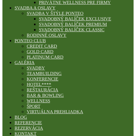
PRIVÁTNE WELLNESS PRE FIRMY
SVADBA A OSLAVY
SVADBA V ŠTÝLE PONTEO
SVADOBNÝ BALÍČEK EXCLUSIVE
SVADOBNÝ BALÍČEK PREMIUM
SVADOBNÝ BALÍČEK CLASSIC
RODINNÉ OSLAVY
PONTEO CLUB
CREDIT CARD
GOLD CARD
PLATINUM CARD
GALÉRIA
SVADBY
TEAMBUILDING
KONFERENCIE
HOTEL****
REŠTAURÁCIA
BAR & BOWLING
WELLNESS
ŠPORT
VIRTUÁLNA PREHLIADKA
BLOG
REFERENCIE
REZERVÁCIA
KONTAKT