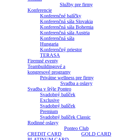
Služby pre firmy
Konferencie
Konferenčné balíčky
Konferenčná sála Slovakia
Konferenčná sála Bohemia
Konferenčná sála Austria
Konferenčná sála
Hungaria
Konferenčný priestor
TERASA
Firemné eventy
Teambuildingové a
kongresové programy
Privátne wellness pre firmy
Svadba a oslavy
Svadba v štýle Ponteo
Svadobný balíček
Exclusive
Svadobný balíček
Premium
Svadobný balíček Classic
Rodinné oslavy
Ponteo Club
CREDIT CARD
GOLD CARD
PLATINUM CARD