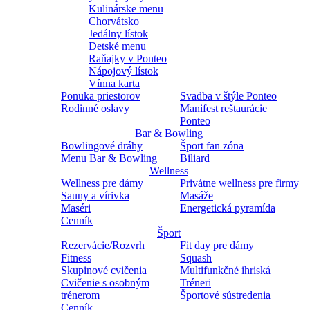
Kulinárske menu
Chorvátsko
Jedálny lístok
Detské menu
Raňajky v Ponteo
Nápojový lístok
Vínna karta
Ponuka priestorov
Svadba v štýle Ponteo
Rodinné oslavy
Manifest reštaurácie
Ponteo
Bar & Bowling
Bowlingové dráhy
Šport fan zóna
Menu Bar & Bowling
Biliard
Wellness
Wellness pre dámy
Privátne wellness pre firmy
Sauny a vírivka
Masáže
Maséri
Energetická pyramída
Cenník
Šport
Rezervácie/Rozvrh
Fit day pre dámy
Fitness
Squash
Skupinové cvičenia
Multifunkčné ihriská
Cvičenie s osobným
Tréneri
trénerom
Športové sústredenia
Cenník