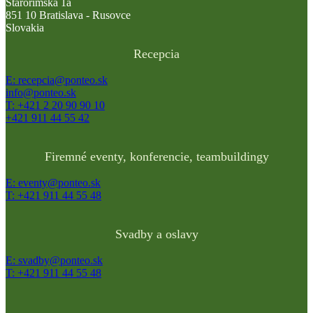
Starorímska 1a
851 10 Bratislava - Rusovce
Slovakia
Recepcia
E: recepcia@ponteo.sk
info@ponteo.sk
T: +421 2 20 90 90 10
+421 911 44 55 42
Firemné eventy, konferencie, teambuildingy
E: eventy@ponteo.sk
T: +421 911 44 55 48
Svadby a oslavy
E: svadby@ponteo.sk
T: +421 911 44 55 48