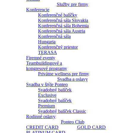
Služby pre firmy
Konferencie
Konferenčné balíčky
Konferenčná sála Slovakia
Konferenčná sála Bohemia
Konferenčná sála Austria
Konferenčná sála
Hungaria
Konferenčný priestor
TERASA
Firemné eventy
Teambuildingové a
kongresové programy
Privátne wellness pre firmy
Svadba a oslavy
Svadba v štýle Ponteo
Svadobný balíček
Exclusive
Svadobný balíček
Premium
Svadobný balíček Classic
Rodinné oslavy
Ponteo Club
CREDIT CARD
GOLD CARD
PLATINUM CARD