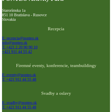
Starorímska 1a
851 10 Bratislava - Rusovce
Slovakia
Recepcia
E: recepcia@ponteo.sk
info@ponteo.sk
T: +421 2 20 90 90 10
+421 911 44 55 42
Firemné eventy, konferencie, teambuildingy
E: eventy@ponteo.sk
T: +421 911 44 55 48
Svadby a oslavy
E: svadby@ponteo.sk
T: +421 911 44 55 48