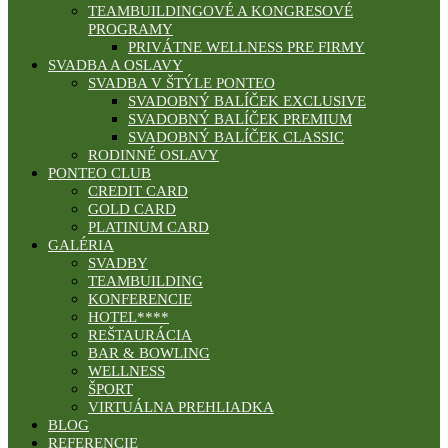
TEAMBUILDINGOVÉ A KONGRESOVÉ
PROGRAMY
PRIVÁTNE WELLNESS PRE FIRMY
SVADBA A OSLAVY
SVADBA V ŠTÝLE PONTEO
SVADOBNÝ BALÍČEK EXCLUSIVE
SVADOBNÝ BALÍČEK PREMIUM
SVADOBNÝ BALÍČEK CLASSIC
RODINNÉ OSLAVY
PONTEO CLUB
CREDIT CARD
GOLD CARD
PLATINUM CARD
GALÉRIA
SVADBY
TEAMBUILDING
KONFERENCIE
HOTEL****
REŠTAURÁCIA
BAR & BOWLING
WELLNESS
ŠPORT
VIRTUÁLNA PREHLIADKA
BLOG
REFERENCIE