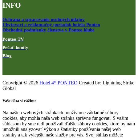
INFO
Ochrana a spracovanie osobných údajov
Ubytovací a reklamačný poriadok hotela Ponteo
Obchodné podmienky členstva v Ponteo klube
Ponteo TV
Pečať bonity
Blog
Copyright © 2026
Hotel 4* PONTEO
Created by: Lightning Strike
Global
Vaše dáta si vážime
Na našich webových stránkach používame základné súbory
cookies, aby mohla naša web stránka správne fungovať. S vašim
súhlasom by sme radi používali ďalšie súbory cookies, ktoré by nám
umožnili analyzovať výkon a štatistiky používania našej web
stránky a tak vylepšiť naše služby pre vás. Svoj súhlas môžete