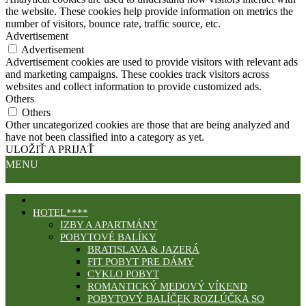
the website. These cookies help provide information on metrics the
number of visitors, bounce rate, traffic source, etc.
Advertisement
Advertisement
Advertisement cookies are used to provide visitors with relevant ads
and marketing campaigns. These cookies track visitors across
websites and collect information to provide customized ads.
Others
Others
Other uncategorized cookies are those that are being analyzed and
have not been classified into a category as yet.
ULOŽIŤ A PRIJAŤ
MENU
HOTEL****
IZBY A APARTMÁNY
POBYTOVÉ BALÍKY
BRATISLAVA & JAZERÁ
FIT POBYT PRE DÁMY
CYKLO POBYT
ROMANTICKÝ MEDOVÝ VÍKEND
POBYTOVÝ BALÍČEK ROZLÚČKA SO