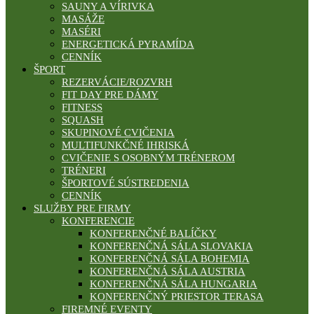
SAUNY A VÍRIVKA
MASÁŽE
MASÉRI
ENERGETICKÁ PYRAMÍDA
CENNÍK
ŠPORT
REZERVÁCIE/ROZVRH
FIT DAY PRE DÁMY
FITNESS
SQUASH
SKUPINOVÉ CVIČENIA
MULTIFUNKČNÉ IHRISKÁ
CVIČENIE S OSOBNÝM TRÉNEROM
TRÉNERI
ŠPORTOVÉ SÚSTREDENIA
CENNÍK
SLUŽBY PRE FIRMY
KONFERENCIE
KONFERENČNÉ BALÍČKY
KONFERENČNÁ SÁLA SLOVAKIA
KONFERENČNÁ SÁLA BOHEMIA
KONFERENČNÁ SÁLA AUSTRIA
KONFERENČNÁ SÁLA HUNGARIA
KONFERENČNÝ PRIESTOR TERASA
FIREMNÉ EVENTY