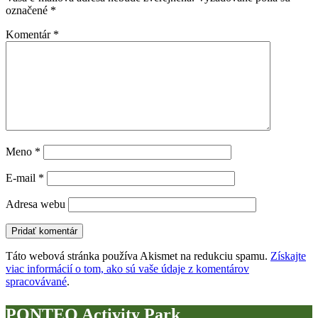
označené
*
Komentár
*
Meno
*
E-mail
*
Adresa webu
Táto webová stránka používa Akismet na redukciu spamu.
Získajte
viac informácií o tom, ako sú vaše údaje z komentárov
spracovávané
.
PONTEO Activity Park