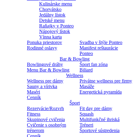
Kulinárske menu
Chorvátsko
Jedálny lístok
Detské menu
Raňajky v Ponteo
Nápojový lístok
Vínna karta
Ponuka priestorov
Svadba v štýle Ponteo
Rodinné oslavy
Manifest reštaurácie
Ponteo
Bar & Bowling
Bowlingové dráhy
Šport fan zóna
Menu Bar & Bowling
Biliard
Wellness
Wellness pre dámy
Privátne wellness pre firmy
Sauny a vírivka
Masáže
Maséri
Energetická pyramída
Cenník
Šport
Rezervácie/Rozvrh
Fit day pre dámy
Fitness
Squash
Skupinové cvičenia
Multifunkčné ihriská
Cvičenie s osobným
Tréneri
trénerom
Športové sústredenia
Cenník