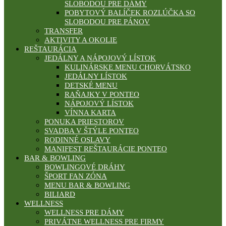
SLOBODOU PRE DÁMY
POBYTOVÝ BALÍČEK ROZLÚČKA SO
SLOBODOU PRE PÁNOV
TRANSFER
AKTIVITY A OKOLIE
REŠTAURÁCIA
JEDÁLNY A NÁPOJOVÝ LÍSTOK
KULINÁRSKE MENU CHORVÁTSKO
JEDÁLNY LÍSTOK
DETSKÉ MENU
RAŇAJKY V PONTEO
NÁPOJOVÝ LÍSTOK
VÍNNA KARTA
PONUKA PRIESTOROV
SVADBA V ŠTÝLE PONTEO
RODINNÉ OSLAVY
MANIFEST REŠTAURÁCIE PONTEO
BAR & BOWLING
BOWLINGOVÉ DRÁHY
ŠPORT FAN ZÓNA
MENU BAR & BOWLING
BILIARD
WELLNESS
WELLNESS PRE DÁMY
PRIVÁTNE WELLNESS PRE FIRMY