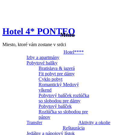
Hotel 4* PONTEO
Menu
Miesto, ktoré vám zostane v srdci
Hotel****
Izby a apartmány
Pobytové balíky
Bratislava & jazerá
Fit pobyt pre dámy
Cyklo pobyt
Romantický Medový
víkend
Pobytový balíček rozlúčka
so slobodou pre dámy
Pobytový balíček
Rozlúčka so slobodou pre
pánov
Transfer
Aktivity a okolie
Reštaurácia
Jedálny a nápojový lístok