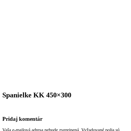
Spanielke KK 450×300
Pridaj komentár
Vaša e-mailová adresa nebude zverejnená.
Vyžadované polia sú