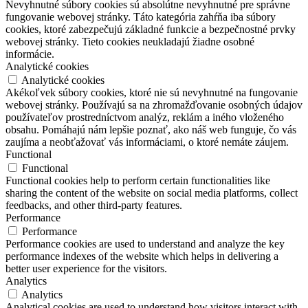
Nevyhnutné súbory cookies sú absolútne nevyhnutné pre správne
fungovanie webovej stránky. Táto kategória zahŕňa iba súbory
cookies, ktoré zabezpečujú základné funkcie a bezpečnostné prvky
webovej stránky. Tieto cookies neukladajú žiadne osobné
informácie.
Analytické cookies
Analytické cookies
Akékoľvek súbory cookies, ktoré nie sú nevyhnutné na fungovanie
webovej stránky. Používajú sa na zhromažďovanie osobných údajov
používateľov prostredníctvom analýz, reklám a iného vloženého
obsahu. Pomáhajú nám lepšie poznať, ako náš web funguje, čo vás
zaujíma a neobťažovať vás informáciami, o ktoré nemáte záujem.
Functional
Functional
Functional cookies help to perform certain functionalities like
sharing the content of the website on social media platforms, collect
feedbacks, and other third-party features.
Performance
Performance
Performance cookies are used to understand and analyze the key
performance indexes of the website which helps in delivering a
better user experience for the visitors.
Analytics
Analytics
Analytical cookies are used to understand how visitors interact with