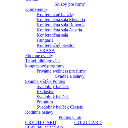
Služby pre firmy
Konferencie
Konferenčné balíčky
Konferenčná sála Slovakia
Konferenčná sála Bohemia
Konferenčná sála Austria
Konferenčná sála
Hungaria
Konferenčný priestor
TERASA
Firemné eventy
Teambuildingové a
kongresové programy
Privátne wellness pre firmy
Svadba a oslavy
Svadba v štýle Ponteo
Svadobný balíček
Exclusive
Svadobný balíček
Premium
Svadobný balíček Classic
Rodinné oslavy
Ponteo Club
CREDIT CARD
GOLD CARD
PLATINUM CARD