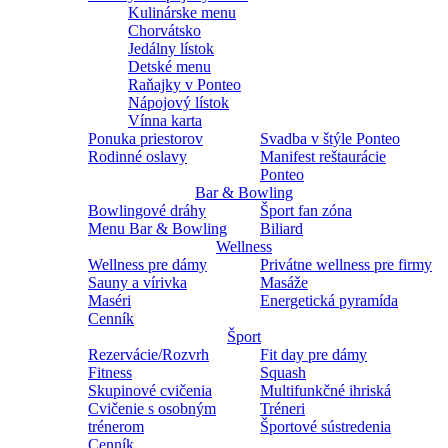
Kulinárske menu
Chorvátsko
Jedálny lístok
Detské menu
Raňajky v Ponteo
Nápojový lístok
Vínna karta
Ponuka priestorov
Svadba v štýle Ponteo
Rodinné oslavy
Manifest reštaurácie
Ponteo
Bar & Bowling
Bowlingové dráhy
Šport fan zóna
Menu Bar & Bowling
Biliard
Wellness
Wellness pre dámy
Privátne wellness pre firmy
Sauny a vírivka
Masáže
Maséri
Energetická pyramída
Cenník
Šport
Rezervácie/Rozvrh
Fit day pre dámy
Fitness
Squash
Skupinové cvičenia
Multifunkčné ihriská
Cvičenie s osobným
Tréneri
trénerom
Športové sústredenia
Cenník