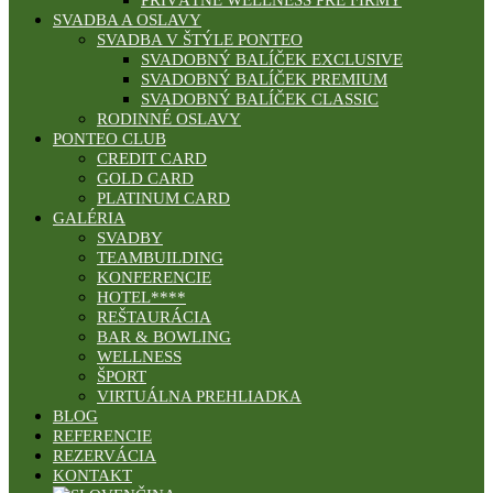
PRIVÁTNE WELLNESS PRE FIRMY
SVADBA A OSLAVY
SVADBA V ŠTÝLE PONTEO
SVADOBNÝ BALÍČEK EXCLUSIVE
SVADOBNÝ BALÍČEK PREMIUM
SVADOBNÝ BALÍČEK CLASSIC
RODINNÉ OSLAVY
PONTEO CLUB
CREDIT CARD
GOLD CARD
PLATINUM CARD
GALÉRIA
SVADBY
TEAMBUILDING
KONFERENCIE
HOTEL****
REŠTAURÁCIA
BAR & BOWLING
WELLNESS
ŠPORT
VIRTUÁLNA PREHLIADKA
BLOG
REFERENCIE
REZERVÁCIA
KONTAKT