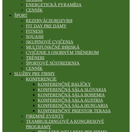
ENERGETICKÁ PYRAMÍDA
CENNÍK
ŠPORT
REZERVÁCIE/ROZVRH
FIT DAY PRE DÁMY
FITNESS
SQUASH
SKUPINOVÉ CVIČENIA
MULTIFUNKČNÉ IHRISKÁ
CVIČENIE S OSOBNÝM TRÉNEROM
TRÉNERI
ŠPORTOVÉ SÚSTREDENIA
CENNÍK
SLUŽBY PRE FIRMY
KONFERENCIE
KONFERENČNÉ BALÍČKY
KONFERENČNÁ SÁLA SLOVAKIA
KONFERENČNÁ SÁLA BOHEMIA
KONFERENČNÁ SÁLA AUSTRIA
KONFERENČNÁ SÁLA HUNGARIA
KONFERENČNÝ PRIESTOR TERASA
FIREMNÉ EVENTY
TEAMBUILDINGOVÉ A KONGRESOVÉ
PROGRAMY