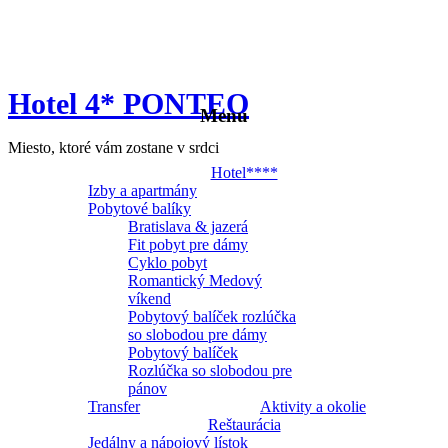
Hotel 4* PONTEO
Menu
Miesto, ktoré vám zostane v srdci
Hotel****
Izby a apartmány
Pobytové balíky
Bratislava & jazerá
Fit pobyt pre dámy
Cyklo pobyt
Romantický Medový
víkend
Pobytový balíček rozlúčka
so slobodou pre dámy
Pobytový balíček
Rozlúčka so slobodou pre
pánov
Transfer
Aktivity a okolie
Reštaurácia
Jedálny a nápojový lístok