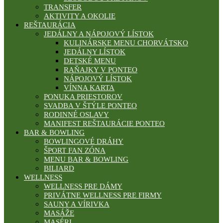
TRANSFER
AKTIVITY A OKOLIE
REŠTAURÁCIA
JEDÁLNY A NÁPOJOVÝ LÍSTOK
KULINÁRSKE MENU CHORVÁTSKO
JEDÁLNY LÍSTOK
DETSKÉ MENU
RAŇAJKY V PONTEO
NÁPOJOVÝ LÍSTOK
VÍNNA KARTA
PONUKA PRIESTOROV
SVADBA V ŠTÝLE PONTEO
RODINNÉ OSLAVY
MANIFEST REŠTAURÁCIE PONTEO
BAR & BOWLING
BOWLINGOVÉ DRÁHY
ŠPORT FAN ZÓNA
MENU BAR & BOWLING
BILIARD
WELLNESS
WELLNESS PRE DÁMY
PRIVÁTNE WELLNESS PRE FIRMY
SAUNY A VÍRIVKA
MASÁŽE
MASÉRI