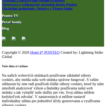
Ochrana a spracovanie osobných údajov
Ubytovací a reklamačný poriadok hotela Ponteo
Obchodné podmienky členstva v Ponteo klube
Ponteo TV
Pečať bonity
Blog
Copyright © 2026
Hotel 4* PONTEO
Created by: Lightning Strike
Global
Vaše dáta si vážime
Na našich webových stránkach používame základné súbory
cookies, aby mohla naša web stránka správne fungovať. S vašim
súhlasom by sme radi používali ďalšie súbory cookies, ktoré by nám
umožnili analyzovať výkon a štatistiky používania našej web
stránky a tak vylepšiť naše služby pre vás. Svoj súhlas môžete
kedykoľvek odvolať. V nastaveniach si môžete nastaviť
individuálny súhlas pre jednotlivé účely generovania a využívania
súborov cookies.