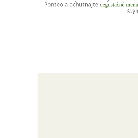
Ponteo a ochutnajte
degustačné men
štý