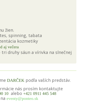
u žien.
tes, spinning, tabata
zentácia kozmetiky
d aj večera
– tri druhy sáun a vírivka na slnečnej
víme
podľa vaších predstáv.
DARČEK
formácie nás prosím kontaktujte
alebo
 90 10
+421 0911 445 548
 na
eventy@ponteo.sk