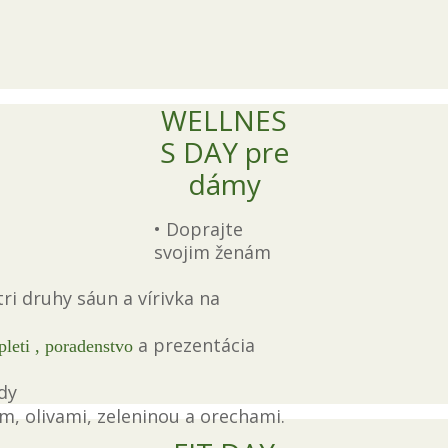
WELLNES
S DAY pre
dámy
• Doprajte
svojim ženám
tri druhy sáun a vírivka na
a prezentácia
pleti , poradenstvo
dy
m, olivami, zeleninou a orechami.