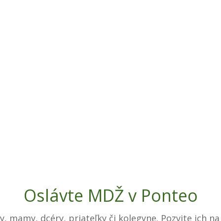
Oslávte MDŽ v Ponteo
 mamy, dcéry, priateľky či kolegyne. Pozvite ich na