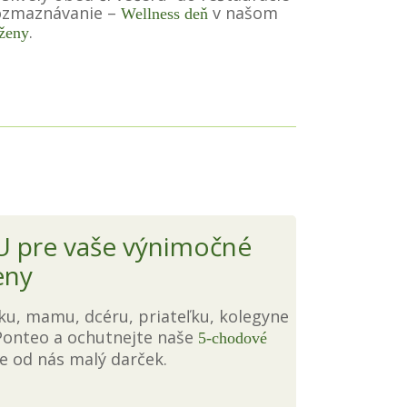
rozmaznávanie –
v našom
Wellness deň
.
 ženy
pre vaše výnimočné
eny
ku, mamu, dcéru, priateľku, kolegyne
 Ponteo a ochutnejte naše
5-chodové
e od nás malý darček.