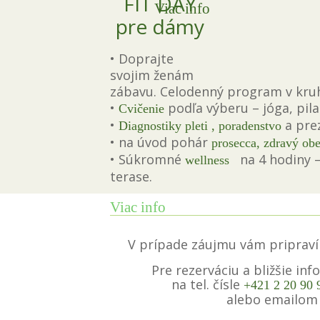
FIT DAY
Viac info
pre dámy
• Doprajte
svojim ženám
zábavu. Celodenný program v kruh
•
podľa výberu – jóga, pila
Cvičenie
•
a pre
Diagnostiky pleti , poradenstvo
• na úvod pohár
prosecca
,
zdravý obe
• Súkromné
na 4 hodiny
wellness
terase.
Viac info
V prípade záujmu vám pripra
Pre rezerváciu a bližšie in
na tel. čísle
+421 2 20 90
alebo emailom