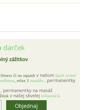
a darček
lný zážitkov
v našom
fitness či na squash
šport centre
z
, permanentky
wellness
, relax
masáže
, permanentky na masáž
v našej skvelej
.
žitok
reštaurácii
Objednaj