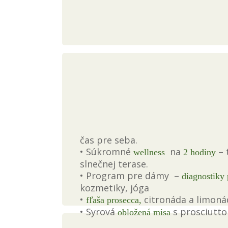
čas pre seba.
• Súkromné
na
– 
wellness
2 hodiny
slnečnej terase.
• Program pre dámy –
diagnostiky 
kozmetiky, jóga
•
citronáda a limoná
fľaša prosecca,
• Syrová
s prosciutto
obložená
misa