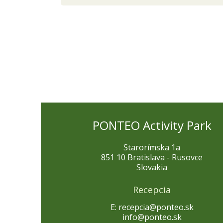
PONTEO Activity Park
Starorímska 1a
851 10 Bratislava - Rusovce
Slovakia
Recepcia
E: recepcia@ponteo.sk
info@ponteo.sk